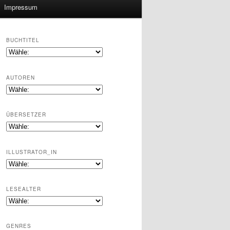
Impressum
BUCHTITEL
AUTOREN
ÜBERSETZER
ILLUSTRATOR_IN
LESEALTER
GENRES