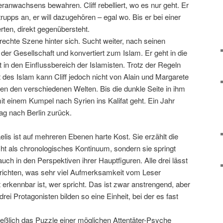
anwachsens bewahren. Cliff rebelliert, wo es nur geht. Er
rupps an, er will dazugehören – egal wo. Bis er bei einer
rten, direkt gegenübersteht.
e rechte Szene hinter sich. Sucht weiter, nach seinen
der Gesellschaft und konvertiert zum Islam. Er geht in die
 in den Einflussbereich der Islamisten. Trotz der Regeln
t des Islam kann Cliff jedoch nicht von Alain und Margarete
hen den verschiedenen Welten. Bis die dunkle Seite in ihm
t einem Kumpel nach Syrien ins Kalifat geht. Ein Jahr
rag nach Berlin zurück.
is ist auf mehreren Ebenen harte Kost. Sie erzählt die
ht als chronologisches Kontinuum, sondern sie springt
uch in den Perspektiven ihrer Hauptfiguren. Alle drei lässt
erichten, was sehr viel Aufmerksamkeit vom Leser
t erkennbar ist, wer spricht. Das ist zwar anstrengend, aber
drei Protagonisten bilden so eine Einheit, bei der es fast
ießlich das Puzzle einer möglichen Attentäter-Psyche