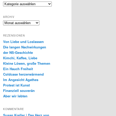
Genres
ARCHIV
Archiv
REZENSIONEN
Von Liebe und Loslassen
Die langen Nachwirkungen
der NS-Geschichte
Kimchi, Kaffee, Liebe
Kleine Löwen, große Themen
Ein Hauch Freiheit
Coldcase herzerwärmend
Im Angesicht Agathes
Protest ist Kunst
Finanziell souverän
Aber wir lebten
KOMMENTARE
Susan Kreller | Das Herz von