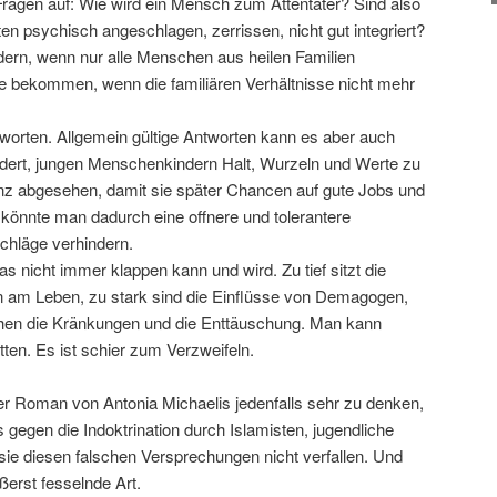
ragen auf: Wie wird ein Mensch zum Attentäter? Sind also
en psychisch angeschlagen, zerrissen, nicht gut integriert?
ern, wenn nur alle Menschen aus heilen Familien
e bekommen, wenn die familiären Verhältnisse nicht mehr
tworten. Allgemein gültige Antworten kann es aber auch
ordert, jungen Menschenkindern Halt, Wurzeln und Werte zu
anz abgesehen, damit sie später Chancen auf gute Jobs und
 könnte man dadurch eine offnere und tolerantere
chläge verhindern.
das nicht immer klappen kann und wird. Zu tief sitzt die
am Leben, zu stark sind die Einflüsse von Demagogen,
schen die Kränkungen und die Enttäuschung. Man kann
tten. Es ist schier zum Verzweifeln.
der Roman von Antonia Michaelis jedenfalls sehr zu denken,
gegen die Indoktrination durch Islamisten, jugendliche
sie diesen falschen Versprechungen nicht verfallen. Und
ßerst fesselnde Art.