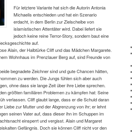
Für letztere Variante hat sich die Autorin Antonia
Michaelis entschieden und hat ein Szenario
erdacht, in dem Berlin zur Zielscheibe von
islamistischen Attentäter wird. Dabei liefert sie
jedoch keine reine Terror-Story, sondern baut eine
ecksgeschichte auf.
ose Alain, der Halbtürke Cliff und das Mädchen Margarete.
nem Wohnhaus im Prenzlauer Berg auf, sind Freunde von
s beide begnadete Zeichner sind und gute Chancen hätten,
nommen zu werden. Die Jungs fühlen sich aber auch
en, ohne dass sie lange Zeit über ihre Liebe sprechen.
mit den größten familiären Problemen zu kämpfen hat: Seine
üh verlassen. Cliff glaubt lange, dass er die Schuld daran
r Liebe zur Mutter und der Abgrenzung von ihr; er lehnt
egen seinen Vater auf, dass dieser ihn im Schuppen im
nachtsnacht einsperrt und vergisst. Alain und Margaret
iskalten Gefängnis. Doch sie können Cliff nicht vor den