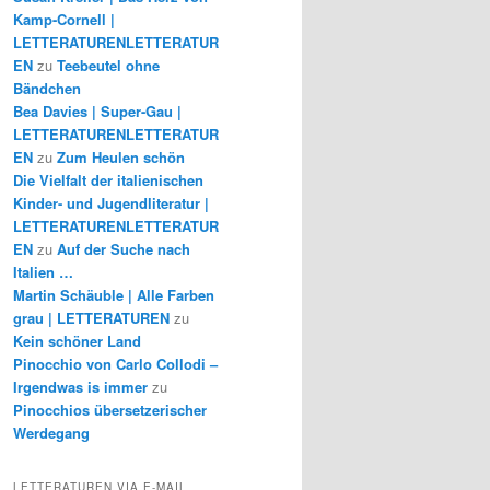
Kamp-Cornell |
LETTERATURENLETTERATUR
EN
zu
Teebeutel ohne
Bändchen
Bea Davies | Super-Gau |
LETTERATURENLETTERATUR
EN
zu
Zum Heulen schön
Die Vielfalt der italienischen
Kinder- und Jugendliteratur |
LETTERATURENLETTERATUR
EN
zu
Auf der Suche nach
Italien …
Martin Schäuble | Alle Farben
grau | LETTERATUREN
zu
Kein schöner Land
Pinocchio von Carlo Collodi –
Irgendwas is immer
zu
Pinocchios übersetzerischer
Werdegang
LETTERATUREN VIA E-MAIL