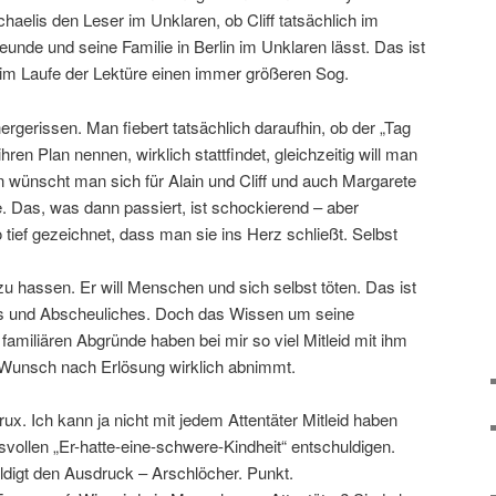
aelis den Leser im Unklaren, ob Cliff tatsächlich im
reunde und seine Familie in Berlin im Unklaren lässt. Das ist
im Laufe der Lektüre einen immer größeren Sog.
rgerissen. Man fiebert tatsächlich daraufhin, ob der „Tag
ihren Plan nennen, wirklich stattfindet, gleichzeitig will man
en wünscht man sich für Alain und Cliff und auch Margarete
. Das, was dann passiert, ist schockierend – aber
so tief gezeichnet, dass man sie ins Herz schließt. Selbst
 zu hassen. Er will Menschen und sich selbst töten. Das ist
s und Abscheuliches. Doch das Wissen um seine
familiären Abgründe haben bei mir so viel Mitleid mit ihm
Wunsch nach Erlösung wirklich abnimmt.
rux. Ich kann ja nicht mit jedem Attentäter Mitleid haben
svollen „Er-hatte-eine-schwere-Kindheit“ entschuldigen.
uldigt den Ausdruck – Arschlöcher. Punkt.