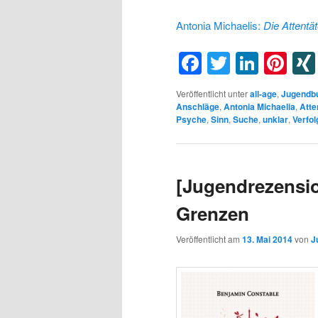
Antonia Michaelis:
Die Attentät
Facebook
Twitter
Linke
Pin
Veröffentlicht unter
all-age
,
Jugendb
Anschläge
,
Antonia Michaelia
,
Atte
Psyche
,
Sinn
,
Suche
,
unklar
,
Verfo
[Jugendrezensi
Grenzen
Veröffentlicht am
13. Mai 2014
von
J