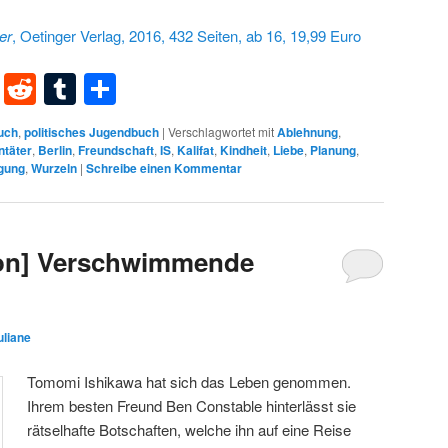
er
, Oetinger Verlag, 2016, 432 Seiten, ab 16, 19,99 Euro
dIn
terest
XING
Reddit
Tumblr
Teilen
uch
,
politisches Jugendbuch
|
Verschlagwortet mit
Ablehnung
,
ntäter
,
Berlin
,
Freundschaft
,
IS
,
Kalifat
,
Kindheit
,
Liebe
,
Planung
,
lgung
,
Wurzeln
|
Schreibe einen Kommentar
on] Verschwimmende
uliane
Tomomi Ishikawa hat sich das Leben genommen.
Ihrem besten Freund Ben Constable hinterlässt sie
rätselhafte Botschaften, welche ihn auf eine Reise