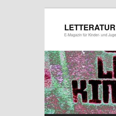
Zum
Zum
primären
sekundären
Inhalt
Inhalt
LETTERATUR
springen
springen
E-Magazin für Kinder- und Juge