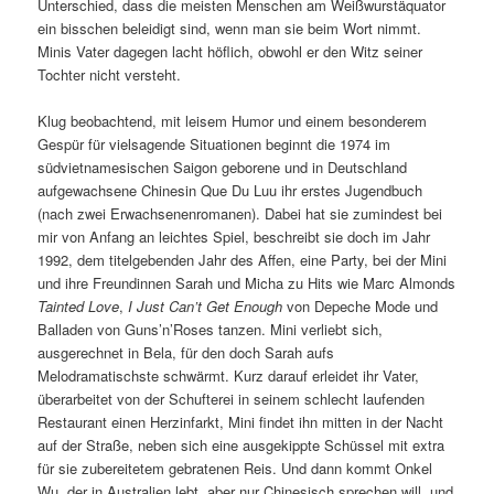
Unterschied, dass die meisten Menschen am Weißwurstäquator
ein bisschen beleidigt sind, wenn man sie beim Wort nimmt.
Minis Vater dagegen lacht höflich, obwohl er den Witz seiner
Tochter nicht versteht.
Klug beobachtend, mit leisem Humor und einem besonderem
Gespür für vielsagende Situationen beginnt die 1974 im
südvietnamesischen Saigon geborene und in Deutschland
aufgewachsene Chinesin Que Du Luu ihr erstes Jugendbuch
(nach zwei Erwachsenenromanen). Dabei hat sie zumindest bei
mir von Anfang an leichtes Spiel, beschreibt sie doch im Jahr
1992, dem titelgebenden Jahr des Affen, eine Party, bei der Mini
und ihre Freundinnen Sarah und Micha zu Hits wie Marc Almonds
Tainted Love
,
I Just Can’t Get Enough
von Depeche Mode und
Balladen von Guns’n’Roses tanzen. Mini verliebt sich,
ausgerechnet in Bela, für den doch Sarah aufs
Melodramatischste schwärmt. Kurz darauf erleidet ihr Vater,
überarbeitet von der Schufterei in seinem schlecht laufenden
Restaurant einen Herzinfarkt, Mini findet ihn mitten in der Nacht
auf der Straße, neben sich eine ausgekippte Schüssel mit extra
für sie zubereitetem gebratenen Reis. Und dann kommt Onkel
Wu, der in Australien lebt, aber nur Chinesisch sprechen will, und