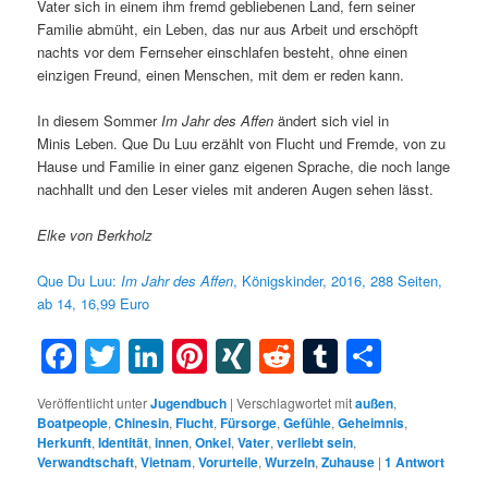
Vater sich in einem ihm fremd gebliebenen Land, fern seiner
Familie abmüht, ein Leben, das nur aus Arbeit und erschöpft
nachts vor dem Fernseher einschlafen besteht, ohne einen
einzigen Freund, einen Menschen, mit dem er reden kann.
In diesem Sommer
Im Jahr des Affen
ändert sich viel in
Minis Leben. Que Du Luu erzählt von Flucht und Fremde, von zu
Hause und Familie in einer ganz eigenen Sprache, die noch lange
nachhallt und den Leser vieles mit anderen Augen sehen lässt.
Elke von Berkholz
Que Du Luu:
Im Jahr des Affen
, Königskinder, 2016, 288 Seiten,
ab 14, 16,99 Euro
Facebook
Twitter
LinkedIn
Pinterest
XING
Reddit
Tumblr
Teilen
Veröffentlicht unter
Jugendbuch
|
Verschlagwortet mit
außen
,
Boatpeople
,
Chinesin
,
Flucht
,
Fürsorge
,
Gefühle
,
Geheimnis
,
Herkunft
,
Identität
,
innen
,
Onkel
,
Vater
,
verliebt sein
,
Verwandtschaft
,
Vietnam
,
Vorurteile
,
Wurzeln
,
Zuhause
|
1
Antwort