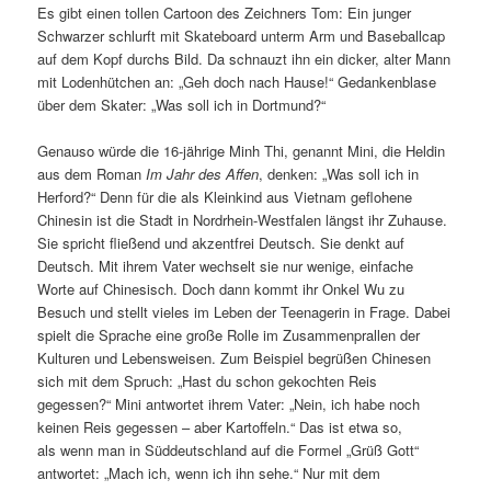
Es gibt einen tollen Cartoon des Zeichners Tom: Ein junger
Schwarzer schlurft mit Skateboard unterm Arm und Baseballcap
auf dem Kopf durchs Bild. Da schnauzt ihn ein dicker, alter Mann
mit Lodenhütchen an: „Geh doch nach Hause!“ Gedankenblase
über dem Skater: „Was soll ich in Dortmund?“
Genauso würde die 16-jährige Minh Thi, genannt Mini, die Heldin
aus dem Roman
Im Jahr des Affen
, denken: „Was soll ich in
Herford?“ Denn für die als Kleinkind aus Vietnam geflohene
Chinesin ist die Stadt in Nordrhein-Westfalen längst ihr Zuhause.
Sie spricht fließend und akzentfrei Deutsch. Sie denkt auf
Deutsch. Mit ihrem Vater wechselt sie nur wenige, einfache
Worte auf Chinesisch. Doch dann kommt ihr Onkel Wu zu
Besuch und stellt vieles im Leben der Teenagerin in Frage. Dabei
spielt die Sprache eine große Rolle im Zusammenprallen der
Kulturen und Lebensweisen. Zum Beispiel begrüßen Chinesen
sich mit dem Spruch: „Hast du schon gekochten Reis
gegessen?“ Mini antwortet ihrem Vater: „Nein, ich habe noch
keinen Reis gegessen – aber Kartoffeln.“ Das ist etwa so,
als wenn man in Süddeutschland auf die Formel „Grüß Gott“
antwortet: „Mach ich, wenn ich ihn sehe.“ Nur mit dem