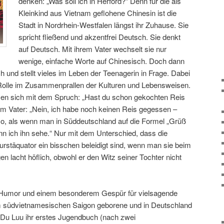
denken: „Was soll ich in Herford?“ Denn für die als
Kleinkind aus Vietnam geflohene Chinesin ist die
Stadt in Nordrhein-Westfalen längst ihr Zuhause. Sie
spricht fließend und akzentfrei Deutsch. Sie denkt
auf Deutsch. Mit ihrem Vater wechselt sie nur
wenige, einfache Worte auf Chinesisch. Doch dann
und stellt vieles im Leben der Teenagerin in Frage. Dabei
 Rolle im Zusammenprallen der Kulturen und Lebensweisen.
en sich mit dem Spruch: „Hast du schon gekochten Reis
em Vater: „Nein, ich habe noch keinen Reis gegessen –
 so, als wenn man in Süddeutschland auf die Formel „Grüß
nn ich ihn sehe.“ Nur mit dem Unterschied, dass die
täquator ein bisschen beleidigt sind, wenn man sie beim
n lacht höflich, obwohl er den Witz seiner Tochter nicht
 Humor und einem besonderem Gespür für vielsagende
im südvietnamesischen Saigon geborene und in Deutschland
u Luu ihr erstes Jugendbuch (nach zwei