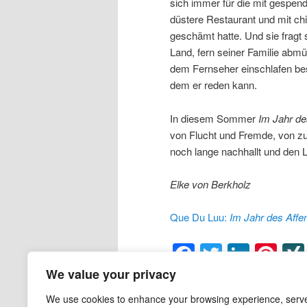
sich immer für die mit gespe
düstere Restaurant und mit ch
geschämt hatte. Und sie fragt 
Land, fern seiner Familie abmü
dem Fernseher einschlafen bes
dem er reden kann.
In diesem Sommer
Im Jahr de
von Flucht und Fremde, von zu
noch lange nachhallt und den 
Elke von Berkholz
Que Du Luu:
Im Jahr des Affe
Facebook
Twitter
Linke
Pin
We value your privacy
Veröffentlicht unter
Jugendbuch
|
Ver
Gefühle
,
Geheimnis
,
Herkunft
,
Ident
We use cookies to enhance your browsing experience, serv