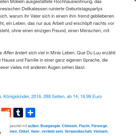
ndeten Möbeln ausgestattete Hochhauswohnung, das
inesischen Delikatessen ruinierte Geburtstagspartys
sich, warum ihr Vater sich in einem ihm fremd gebliebenen
ht, ein Leben, das nur aus Arbeit und erschöpft nachts vor
teht, ohne einen einzigen Freund, einen Menschen, mit
s Affen
ändert sich viel in Minis Leben. Que Du Luu erzählt
 Hause und Familie in einer ganz eigenen Sprache, die
Leser vieles mit anderen Augen sehen lässt.
n
, Königskinder, 2016, 288 Seiten, ab 14, 16,99 Euro
dIn
terest
XING
Reddit
Tumblr
Teilen
schlagwortet mit
außen
,
Boatpeople
,
Chinesin
,
Flucht
,
Fürsorge
,
ität
,
innen
,
Onkel
,
Vater
,
verliebt sein
,
Verwandtschaft
,
Vietnam
,
e