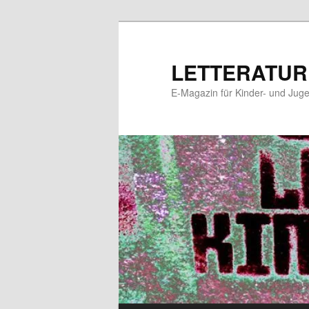
Zum
Zum
primären
sekundären
Inhalt
Inhalt
LETTERATUR
springen
springen
E-Magazin für Kinder- und Juge