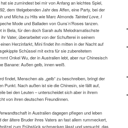
t sie zumindest bei mir von Anfang an leichtes Spiel,
92, dem titelgebenden Jahr des Affen, eine Party, bei der
rah und Micha zu Hits wie Marc Almonds
Tainted Love
,
I
peche Mode und Balladen von Guns’n’Roses tanzen.
et in Bela, für den doch Sarah aufs Melodramatischste
ihr Vater, überarbeitet von der Schufterei in seinem
inen Herzinfarkt, Mini findet ihn mitten in der Nacht auf
sgekippte Schüssel mit extra für sie zubereitetem
mt Onkel Wu, der in Australien lebt, aber nur Chinesisch
ine Banane: Außen gelb, innen weiß.
d findet, Menschen als „gelb“ zu beschreiben, bringt der
n Punkt. Nach außen ist sie die Chinesin, sie fällt auf,
le bei den Leuten – unterscheidet sich aber in ihrem
ht von ihren deutschen Freundinnen.
Verwandtschaft in Australien dagegen pflegen und leben
der ältere Bruder ihres Vaters an fast allem rummeckert,
chnitzel zum Frühstück schmecken lässt und versucht, das