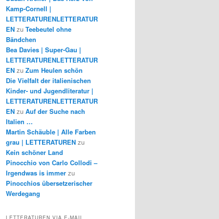
Kamp-Cornell |
LETTERATURENLETTERATUR
EN
zu
Teebeutel ohne
Bändchen
Bea Davies | Super-Gau |
LETTERATURENLETTERATUR
EN
zu
Zum Heulen schön
Die Vielfalt der italienischen
Kinder- und Jugendliteratur |
LETTERATURENLETTERATUR
EN
zu
Auf der Suche nach
Italien …
Martin Schäuble | Alle Farben
grau | LETTERATUREN
zu
Kein schöner Land
Pinocchio von Carlo Collodi –
Irgendwas is immer
zu
Pinocchios übersetzerischer
Werdegang
LETTERATUREN VIA E-MAIL