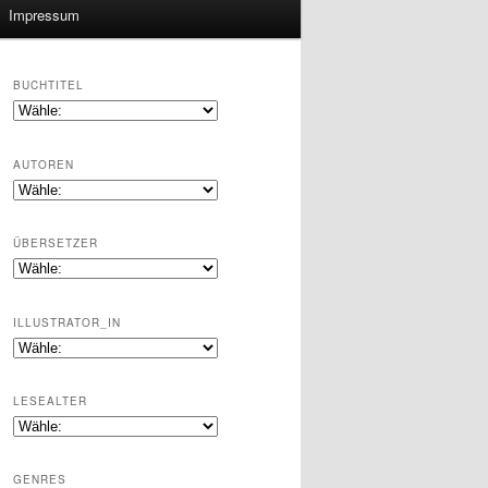
Impressum
BUCHTITEL
AUTOREN
ÜBERSETZER
ILLUSTRATOR_IN
LESEALTER
GENRES