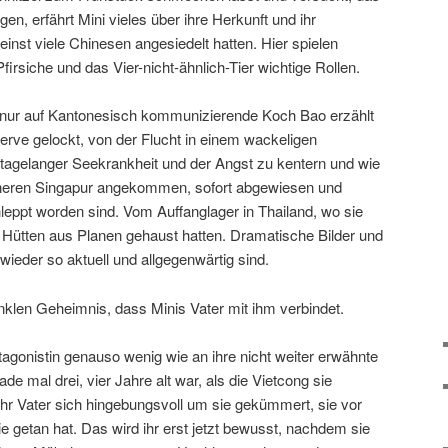
n, erfährt Mini vieles über ihre Herkunft und ihr
inst viele Chinesen angesiedelt hatten. Hier spielen
irsiche und das Vier-nicht-ähnlich-Tier wichtige Rollen.
h nur auf Kantonesisch kommunizierende Koch Bao erzählt
erve gelockt, von der Flucht in einem wackeligen
tagelanger Seekrankheit und der Angst zu kentern und wie
icheren Singapur angekommen, sofort abgewiesen und
leppt worden sind. Vom Auffanglager in Thailand, wo sie
n Hütten aus Planen gehaust hatten. Dramatische Bilder und
ieder so aktuell und allgegenwärtig sind.
klen Geheimnis, dass Minis Vater mit ihm verbindet.
otagonistin genauso wenig wie an ihre nicht weiter erwähnte
ade mal drei, vier Jahre alt war, als die Vietcong sie
ihr Vater sich hingebungsvoll um sie gekümmert, sie vor
ie getan hat. Das wird ihr erst jetzt bewusst, nachdem sie