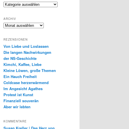
Genres
ARCHIV
Archiv
REZENSIONEN
Von Liebe und Loslassen
Die langen Nachwirkungen
der NS-Geschichte
Kimchi, Kaffee, Liebe
Kleine Löwen, große Themen
Ein Hauch Freiheit
Coldcase herzerwärmend
Im Angesicht Agathes
Protest ist Kunst
Finanziell souverän
Aber wir lebten
KOMMENTARE
Susan Kreller | Das Herz von