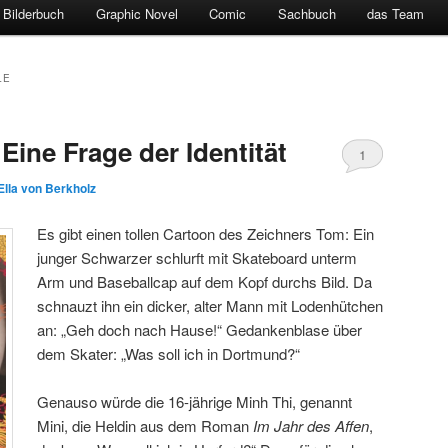
Bilderbuch
Graphic Novel
Comic
Sachbuch
das Team
LE
Eine Frage der Identität
1
Ella von Berkholz
Es gibt einen tollen Cartoon des Zeichners Tom: Ein
junger Schwarzer schlurft mit Skateboard unterm
Arm und Baseballcap auf dem Kopf durchs Bild. Da
schnauzt ihn ein dicker, alter Mann mit Lodenhütchen
an: „Geh doch nach Hause!“ Gedankenblase über
dem Skater: „Was soll ich in Dortmund?“
Genauso würde die 16-jährige Minh Thi, genannt
Mini, die Heldin aus dem Roman
Im Jahr des Affen
,