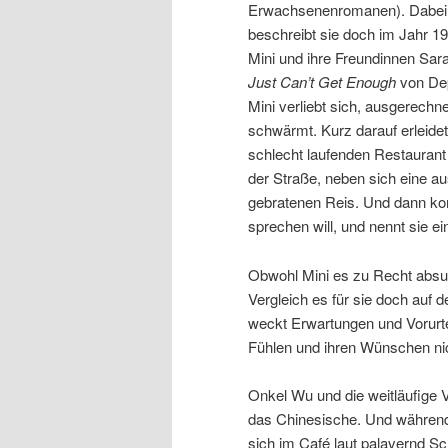
Erwachsenenromanen). Dabei ha
beschreibt sie doch im Jahr 19
Mini und ihre Freundinnen Sa
Just Can’t Get Enough
von De
Mini verliebt sich, ausgerechn
schwärmt. Kurz darauf erleidet 
schlecht laufenden Restaurant e
der Straße, neben sich eine au
gebratenen Reis. Und dann kom
sprechen will, und nennt sie e
Obwohl Mini es zu Recht absur
Vergleich es für sie doch auf de
weckt Erwartungen und Vorurtei
Fühlen und ihren Wünschen nic
Onkel Wu und die weitläufige 
das Chinesische. Und während 
sich im Café laut palavernd S