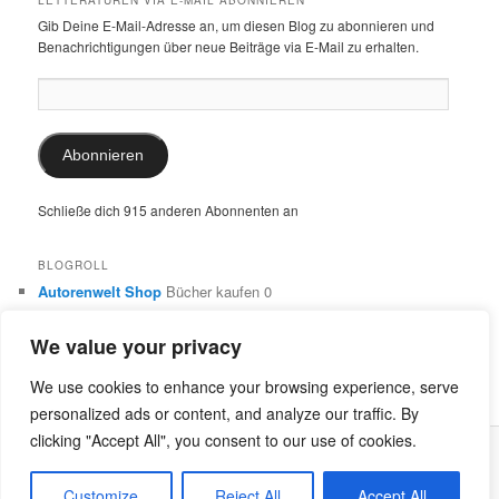
Gib Deine E-Mail-Adresse an, um diesen Blog zu abonnieren und
Benachrichtigungen über neue Beiträge via E-Mail zu erhalten.
E-
Mail-
Adresse:
Abonnieren
Schließe dich 915 anderen Abonnenten an
BLOGROLL
Autorenwelt Shop
Bücher kaufen 0
Autorin Ulrike Schimming
Publikationen von Ulrike Schimming
0
We value your privacy
Dr. Ulrike Schimming
Übersetzungen aus dem Italienischen
und Englischen 0
We use cookies to enhance your browsing experience, serve
personalized ads or content, and analyze our traffic. By
clicking "Accept All", you consent to our use of cookies.
Stolz präsentiert von WordPress
Customize
Reject All
Accept All