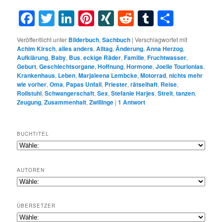
Facebook
Twitter
LinkedIn
Pinterest
XING
Reddit
Tumblr
Teilen
Veröffentlicht unter
Bilderbuch
,
Sachbuch
|
Verschlagwortet mit
Achim Kirsch
,
alles anders
,
Alltag
,
Änderung
,
Anna Herzog
,
Aufklärung
,
Baby
,
Bus
,
eckige Räder
,
Familie
,
Fruchtwasser
,
Geburt
,
Geschlechtsorgane
,
Hoffnung
,
Hormone
,
Joelle Tourlonias
,
Krankenhaus
,
Leben
,
Marjaleena Lembcke
,
Motorrad
,
nichts mehr
wie vorher
,
Oma
,
Papas Unfall
,
Priester
,
rätselhaft
,
Reise
,
Rollstuhl
,
Schwangerschaft
,
Sex
,
Stefanie Harjes
,
Streit
,
tanzen
,
Zeugung
,
Zusammenhalt
,
Zwillinge
|
1
Antwort
BUCHTITEL
AUTOREN
ÜBERSETZER