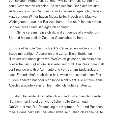
Von solchen Momenten, schönen wie schlimmen, könnte man
dann Geschichten erzählen. So wie der Bär. Doch der hat sich
leider den falschen Zeitpunkt zum Erzählen ausgesucht, denn so
kurz vor dem Winter haben Maus, Ente, Frosch und Maulwurf
Wichtigeres zu tun, als Bär zuzuhören. Und so fallen die ersten
Schneeflocken und Bär legt sich schlafen.
Im Frühling versammeln sich dann die Freunde alle wieder um
Bär und haben endlich Zeit, die Geschichte zu hören …
Erin Stead hat die Geschichte
Als Bär erzählen wollte
von Philip
Stead mit duftigen Aquarellen und zarten Bleistiftstrichen
illustriert und dabei ganz viel Weißraum gelassen, so dass eine
poetische Leichtigkeit die Szenerie bestimmt. Der Zusammenhalt
der Freunde und ihre Aufmunterung von Bär am Ende zeigen,
dass Freundschaft auch dann hält, wenn man einmal keine Zeit
für den anderen hat oder sich lange nicht sieht. Die entzückende
Abschlusspointe kann ich hier natürlich nicht verraten …
Ein abschließende Bitte hätte ich an die Illustratoren da draußen:
Hier kommen in drei von vier Büchern alte Damen und
Großmütter vor. Die Darstellung mit Kopftuch, Dutt und Puschen
mag ja ganz heimelig und liebenswert sein, aber ich kenne heute