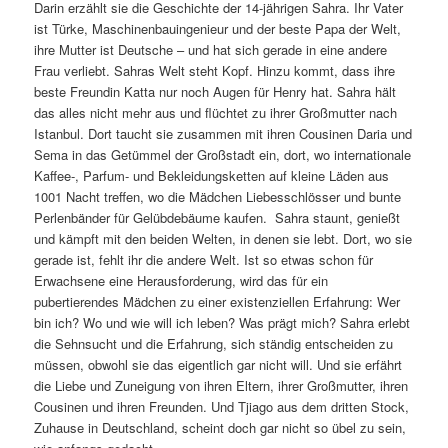
Darin erzählt sie die Geschichte der 14-jährigen Sahra. Ihr Vater
ist Türke, Maschinenbauingenieur und der beste Papa der Welt,
ihre Mutter ist Deutsche – und hat sich gerade in eine andere
Frau verliebt. Sahras Welt steht Kopf. Hinzu kommt, dass ihre
beste Freundin Katta nur noch Augen für Henry hat. Sahra hält
das alles nicht mehr aus und flüchtet zu ihrer Großmutter nach
Istanbul. Dort taucht sie zusammen mit ihren Cousinen Daria und
Sema in das Getümmel der Großstadt ein, dort, wo internationale
Kaffee-, Parfum- und Bekleidungsketten auf kleine Läden aus
1001 Nacht treffen, wo die Mädchen Liebesschlösser und bunte
Perlenbänder für Gelübdebäume kaufen. Sahra staunt, genießt
und kämpft mit den beiden Welten, in denen sie lebt. Dort, wo sie
gerade ist, fehlt ihr die andere Welt. Ist so etwas schon für
Erwachsene eine Herausforderung, wird das für ein
pubertierendes Mädchen zu einer existenziellen Erfahrung: Wer
bin ich? Wo und wie will ich leben? Was prägt mich? Sahra erlebt
die Sehnsucht und die Erfahrung, sich ständig entscheiden zu
müssen, obwohl sie das eigentlich gar nicht will. Und sie erfährt
die Liebe und Zuneigung von ihren Eltern, ihrer Großmutter, ihren
Cousinen und ihren Freunden. Und Tjiago aus dem dritten Stock,
Zuhause in Deutschland, scheint doch gar nicht so übel zu sein,