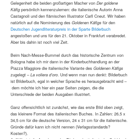
Gelegenheit die beiden großartigen Macher von
Der goldene
Käfig
persönlich kennenzulernen: die italienische Autorin Anna
Castagnoli und den flämischen Illustrator Carll Cneut. Wir haben
natürlich auf die Nominierung des
Goldenen Käfigs
für den
Deutschen Jugendliteraturpreis in der Sparte Bilderbuch
angestoßen und uns für den 21. Oktober in Frankfurt verabredet.
Aber bis dahin ist noch viel Zeit.
Beim Nach-Messe-Bummel durch das historische Zentrum von
Bologna habe ich mir dann in der Kinderbuchhandlung an der
Piazza Maggiore die italienische Variante des
Goldenen Käfigs
zugelegt –
La voliera d’oro
. Und wenn man nun denkt: Bilderbuch
ist Bilderbuch, egal in welcher Sprache es herausgebracht wird –
dem möchte ich hier ein paar Seiten zeigen, die die
Unterschiede der beiden Ausgaben illustriert.
Ganz offensichtlich ist zunächst, wie das erste Bild oben zeigt,
das kleinere Format des italienischen Buches. In Zahlen: 26,5 x
34,5 cm für die deutsche Version, 24 x 31 cm für die italienische.
Gründe dafür kann ich nicht nennen (Verlagsstandards?
Kosten?).