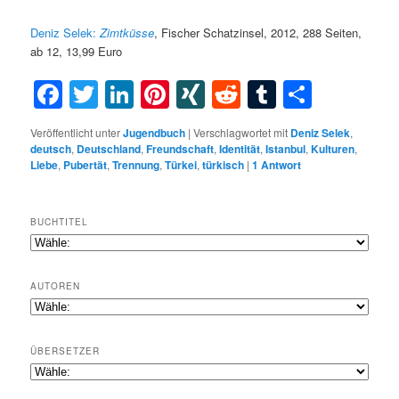
Deniz Selek:
Zimtküsse
, Fischer Schatzinsel, 2012, 288 Seiten,
ab 12, 13,99 Euro
Facebook
Twitter
LinkedIn
Pinterest
XING
Reddit
Tumblr
Teilen
Veröffentlicht unter
Jugendbuch
|
Verschlagwortet mit
Deniz Selek
,
deutsch
,
Deutschland
,
Freundschaft
,
Identität
,
Istanbul
,
Kulturen
,
Liebe
,
Pubertät
,
Trennung
,
Türkei
,
türkisch
|
1
Antwort
BUCHTITEL
AUTOREN
ÜBERSETZER