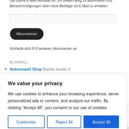
Gib Deine E-Mail-Adresse an, um diesen Blog zu abonnieren und
Benachrichtigungen über neue Beiträge via E-Mail zu erhalten.
E-
Mail-
Adresse:
Abonnieren
Schließe dich 915 anderen Abonnenten an
BLOGROLL
Autorenwelt Shop
Bücher kaufen 0
Autorin Ulrike Schimming
Publikationen von Ulrike Schimming
0
We value your privacy
Dr. Ulrike Schimming
Übersetzungen aus dem Italienischen
und Englischen 0
We use cookies to enhance your browsing experience, serve
personalized ads or content, and analyze our traffic. By
clicking "Accept All", you consent to our use of cookies.
Stolz präsentiert von WordPress
Customize
Reject All
Accept All