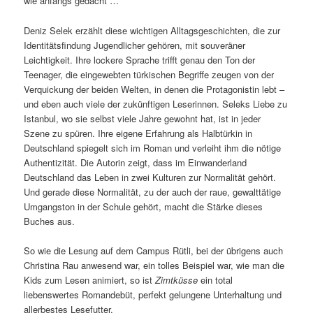
wie anfangs gedacht …
Deniz Selek erzählt diese wichtigen Alltagsgeschichten, die zur
Identitätsfindung Jugendlicher gehören, mit souveräner
Leichtigkeit. Ihre lockere Sprache trifft genau den Ton der
Teenager, die eingewebten türkischen Begriffe zeugen von der
Verquickung der beiden Welten, in denen die Protagonistin lebt –
und eben auch viele der zukünftigen Leserinnen. Seleks Liebe zu
Istanbul, wo sie selbst viele Jahre gewohnt hat, ist in jeder
Szene zu spüren. Ihre eigene Erfahrung als Halbtürkin in
Deutschland spiegelt sich im Roman und verleiht ihm die nötige
Authentizität. Die Autorin zeigt, dass im Einwanderland
Deutschland das Leben in zwei Kulturen zur Normalität gehört.
Und gerade diese Normalität, zu der auch der raue, gewalttätige
Umgangston in der Schule gehört, macht die Stärke dieses
Buches aus.
So wie die Lesung auf dem Campus Rütli, bei der übrigens auch
Christina Rau anwesend war, ein tolles Beispiel war, wie man die
Kids zum Lesen animiert, so ist
Zimtküsse
ein total
liebenswertes Romandebüt, perfekt gelungene Unterhaltung und
allerbestes Lesefutter.