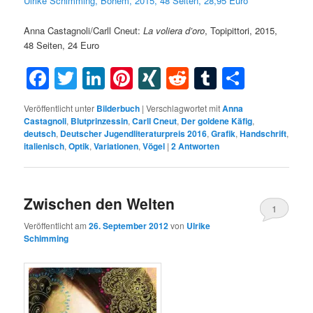
Ulrike Schimming, Bohem, 2015, 48 Seiten, 28,95 Euro
Anna Castagnoli/Carll Cneut:
La voliera d’oro
, Topipittori, 2015,
48 Seiten, 24 Euro
Facebook
Twitter
LinkedIn
Pinterest
XING
Reddit
Tumblr
Teilen
Veröffentlicht unter
Bilderbuch
|
Verschlagwortet mit
Anna
Castagnoli
,
Blutprinzessin
,
Carll Cneut
,
Der goldene Käfig
,
deutsch
,
Deutscher Jugendliteraturpreis 2016
,
Grafik
,
Handschrift
,
italienisch
,
Optik
,
Variationen
,
Vögel
|
2
Antworten
Zwischen den Welten
1
Veröffentlicht am
26. September 2012
von
Ulrike
Schimming