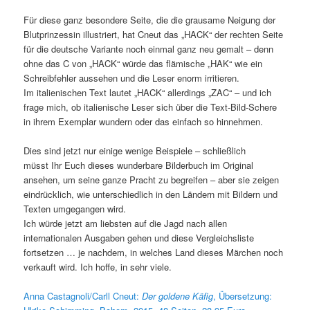
Für diese ganz besondere Seite, die die grausame Neigung der
Blutprinzessin illustriert, hat Cneut das „HACK“ der rechten Seite
für die deutsche Variante noch einmal ganz neu gemalt – denn
ohne das C von „HACK“ würde das flämische „HAK“ wie ein
Schreibfehler aussehen und die Leser enorm irritieren.
Im italienischen Text lautet „HACK“ allerdings „ZAC“ – und ich
frage mich, ob italienische Leser sich über die Text-Bild-Schere
in ihrem Exemplar wundern oder das einfach so hinnehmen.
Dies sind jetzt nur einige wenige Beispiele – schließlich
müsst Ihr Euch dieses wunderbare Bilderbuch im Original
ansehen, um seine ganze Pracht zu begreifen – aber sie zeigen
eindrücklich, wie unterschiedlich in den Ländern mit Bildern und
Texten umgegangen wird.
Ich würde jetzt am liebsten auf die Jagd nach allen
internationalen Ausgaben gehen und diese Vergleichsliste
fortsetzen … je nachdem, in welches Land dieses Märchen noch
verkauft wird. Ich hoffe, in sehr viele.
Anna Castagnoli/Carll Cneut:
Der goldene Käfig
, Übersetzung: