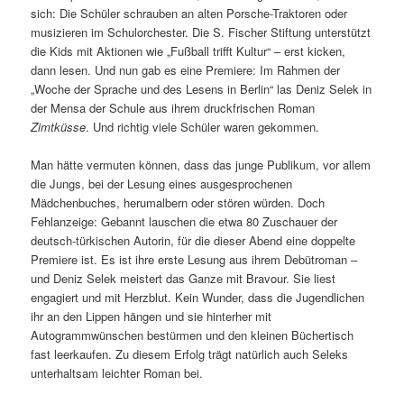
sich: Die Schüler schrauben an alten Porsche-Traktoren oder
musizieren im Schulorchester. Die S. Fischer Stiftung unterstützt
die Kids mit Aktionen wie „Fußball trifft Kultur“ – erst kicken,
dann lesen. Und nun gab es eine Premiere: Im Rahmen der
„Woche der Sprache und des Lesens in Berlin“ las Deniz Selek in
der Mensa der Schule aus ihrem druckfrischen Roman
Zimtküsse
. Und richtig viele Schüler waren gekommen.
Man hätte vermuten können, dass das junge Publikum, vor allem
die Jungs, bei der Lesung eines ausgesprochenen
Mädchenbuches, herumalbern oder stören würden. Doch
Fehlanzeige: Gebannt lauschen die etwa 80 Zuschauer der
deutsch-türkischen Autorin, für die dieser Abend eine doppelte
Premiere ist. Es ist ihre erste Lesung aus ihrem Debütroman –
und Deniz Selek meistert das Ganze mit Bravour. Sie liest
engagiert und mit Herzblut. Kein Wunder, dass die Jugendlichen
ihr an den Lippen hängen und sie hinterher mit
Autogrammwünschen bestürmen und den kleinen Büchertisch
fast leerkaufen. Zu diesem Erfolg trägt natürlich auch Seleks
unterhaltsam leichter Roman bei.