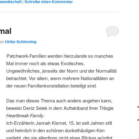
rwandtschaft
|
Schreibe einen Kommentar
mal
von
Ulrike Schimming
Patchwork-Familien werden hierzulande so manches
Mal immer noch als etwas Exotisches,
Ungewöhnliches, jenseits der Norm und der Normalität
betrachtet. Vor allem, wenn mehrere Nationalitäten an
der neuen Familienkonstellation beteiligt sind.
Das man dieses Thema auch anders angehen kann,
beweist Deniz Selek in dem Auftaktband ihrer Trilogie
Heartbreak-Family
.
Ich-Erzählerin Jannah Kismet, 15, ist seit Jahren still
und heimlich in den schönen dunkelhäutigen Ken
verliebt, der sie allerdings nicht eines Blickes würdigt,