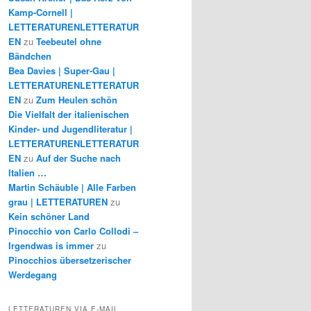
Kamp-Cornell |
LETTERATURENLETTERATUR
EN
zu
Teebeutel ohne
Bändchen
Bea Davies | Super-Gau |
LETTERATURENLETTERATUR
EN
zu
Zum Heulen schön
Die Vielfalt der italienischen
Kinder- und Jugendliteratur |
LETTERATURENLETTERATUR
EN
zu
Auf der Suche nach
Italien …
Martin Schäuble | Alle Farben
grau | LETTERATUREN
zu
Kein schöner Land
Pinocchio von Carlo Collodi –
Irgendwas is immer
zu
Pinocchios übersetzerischer
Werdegang
LETTERATUREN VIA E-MAIL