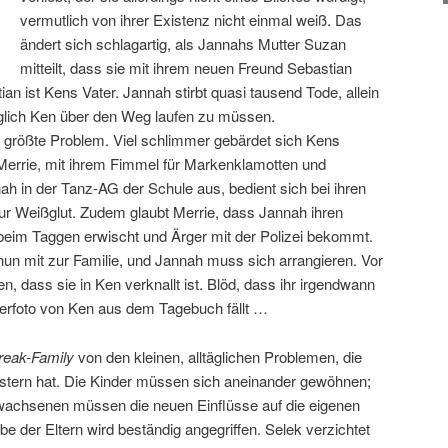
vermutlich von ihrer Existenz nicht einmal weiß. Das
ändert sich schlagartig, als Jannahs Mutter Suzan
mitteilt, dass sie mit ihrem neuen Freund Sebastian
 ist Kens Vater. Jannah stirbt quasi tausend Tode, allein
täglich Ken über den Weg laufen zu müssen.
s größte Problem. Viel schlimmer gebärdet sich Kens
 Merrie, mit ihrem Fimmel für Markenklamotten und
h in der Tanz-AG der Schule aus, bedient sich bei ihren
zur Weißglut. Zudem glaubt Merrie, dass Jannah ihren
 beim Taggen erwischt und Ärger mit der Polizei bekommt.
nun mit zur Familie, und Jannah muss sich arrangieren. Vor
en, dass sie in Ken verknallt ist. Blöd, dass ihr irgendwann
derfoto von Ken aus dem Tagebuch fällt …
reak-Family
von den kleinen, alltäglichen Problemen, die
stern hat. Die Kinder müssen sich aneinander gewöhnen;
rwachsenen müssen die neuen Einflüsse auf die eigenen
ebe der Eltern wird beständig angegriffen. Selek verzichtet