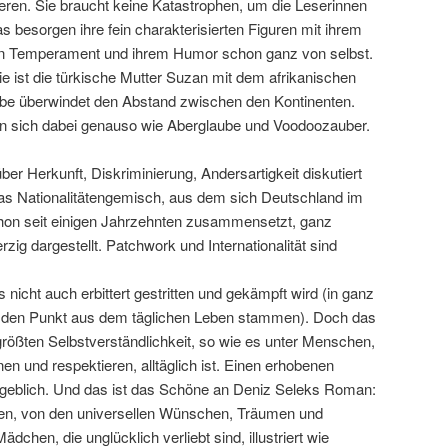
eren. Sie braucht keine Katastrophen, um die Leserinnen
s besorgen ihre fein charakterisierten Figuren mit ihrem
hen Temperament und ihrem Humor schon ganz von selbst.
e ist die türkische Mutter Suzan mit dem afrikanischen
be überwindet den Abstand zwischen den Kontinenten.
en sich dabei genauso wie Aberglaube und Voodoozauber.
 über Herkunft, Diskriminierung, Andersartigkeit diskutiert
 das Nationalitätengemisch, aus dem sich Deutschland im
hon seit einigen Jahrzehnten zusammensetzt, ganz
zig dargestellt. Patchwork und Internationalität sind
s nicht auch erbittert gestritten und gekämpft wird (in ganz
f den Punkt aus dem täglichen Leben stammen). Doch das
ergrößten Selbstverständlichkeit, so wie es unter Menschen,
n und respektieren, alltäglich ist. Einen erhobenen
rgeblich. Und das ist das Schöne an Deniz Seleks Roman:
eren, von den universellen Wünschen, Träumen und
dchen, die unglücklich verliebt sind, illustriert wie