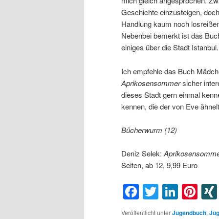
mich gleich angesprochen. Zwa
Geschichte einzusteigen, doch
Handlung kaum noch losreißen,
Nebenbei bemerkt ist das Buch
einiges über die Stadt Istanbul.
Ich empfehle das Buch Mädch
Aprikosensommer
sicher inte
dieses Stadt gern einmal kenn
kennen, die der von Eve ähnelt
Bücherwurm (12)
Deniz Selek:
Aprikosensomme
Seiten, ab 12, 9,99 Euro
Facebook
Twitter
Linke
Pin
Veröffentlicht unter
Jugendbuch
,
Jug