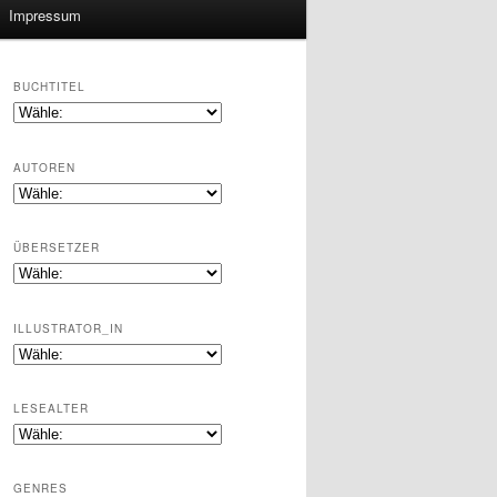
Impressum
BUCHTITEL
AUTOREN
ÜBERSETZER
ILLUSTRATOR_IN
LESEALTER
GENRES