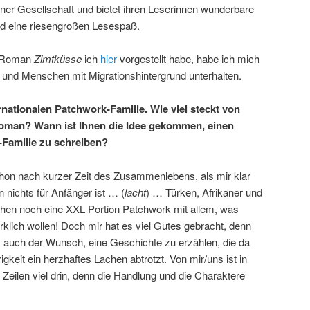
iner Gesellschaft und bietet ihren Leserinnen wunderbare
und eine riesengroßen Lesespaß.
n Roman
Zimtküsse
ich
hier
vorgestellt habe, habe ich mich
e und Menschen mit Migrationshintergrund unterhalten.
ernationalen Patchwork-Familie. Wie viel steckt von
Roman? Wann ist Ihnen die Idee gekommen, einen
Familie zu schreiben?
on nach kurzer Zeit des Zusammenlebens, als mir klar
 nichts für Anfänger ist … (
lacht
) … Türken, Afrikaner und
en noch eine XXL Portion Patchwork mit allem, was
lich wollen! Doch mir hat es viel Gutes gebracht, denn
 auch der Wunsch, eine Geschichte zu erzählen, die da
keit ein herzhaftes Lachen abtrotzt. Von mir/uns ist in
eilen viel drin, denn die Handlung und die Charaktere