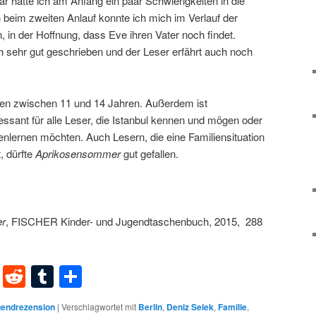
r hatte ich am Anfang ein paar Schwierigkeiten in die
 beim zweiten Anlauf konnte ich mich im Verlauf der
 in der Hoffnung, dass Eve ihren Vater noch findet.
 sehr gut geschrieben und der Leser erfährt auch noch
en zwischen 11 und 14 Jahren. Außerdem ist
ressant für alle Leser, die Istanbul kennen und mögen oder
enlernen möchten. Auch Lesern, die eine Familiensituation
, dürfte
Aprikosensommer
gut gefallen.
r
,
FISCHER Kinder- und Jugendtaschenbuch, 2015, 288
dIn
terest
XING
Reddit
Tumblr
Teilen
endrezension
|
Verschlagwortet mit
Berlin
,
Deniz Selek
,
Familie
,