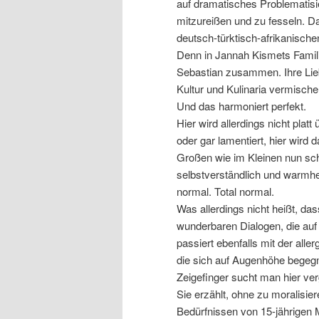
auf dramatisches Problematisi
mitzureißen und zu fesseln. Da
deutsch-türktisch-afrikanisc
Denn in Jannah Kismets Famili
Sebastian zusammen. Ihre Lie
Kultur und Kulinaria vermisch
Und das harmoniert perfekt.
Hier wird allerdings nicht platt
oder gar lamentiert, hier wird
Großen wie im Kleinen nun sc
selbstverständlich und warmher
normal. Total normal.
Was allerdings nicht heißt, das
wunderbaren Dialogen, die au
passiert ebenfalls mit der all
die sich auf Augenhöhe begegne
Zeigefinger sucht man hier ve
Sie erzählt, ohne zu moralisi
Bedürfnissen von 15-jährigen Mä