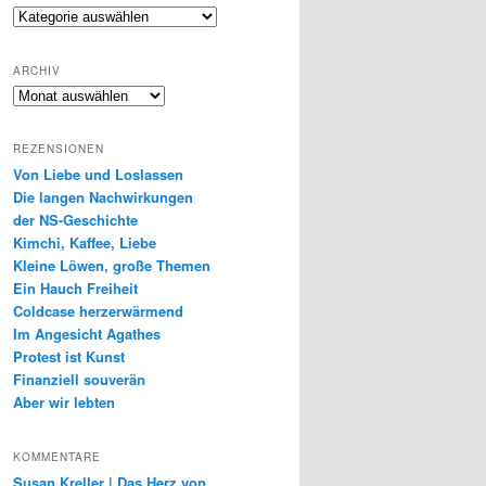
Genres
ARCHIV
Archiv
REZENSIONEN
Von Liebe und Loslassen
Die langen Nachwirkungen
der NS-Geschichte
Kimchi, Kaffee, Liebe
Kleine Löwen, große Themen
Ein Hauch Freiheit
Coldcase herzerwärmend
Im Angesicht Agathes
Protest ist Kunst
Finanziell souverän
Aber wir lebten
KOMMENTARE
Susan Kreller | Das Herz von