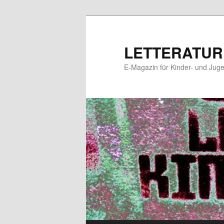
Zum
Zum
primären
sekundären
Inhalt
Inhalt
LETTERATUR
springen
springen
E-Magazin für Kinder- und Juge