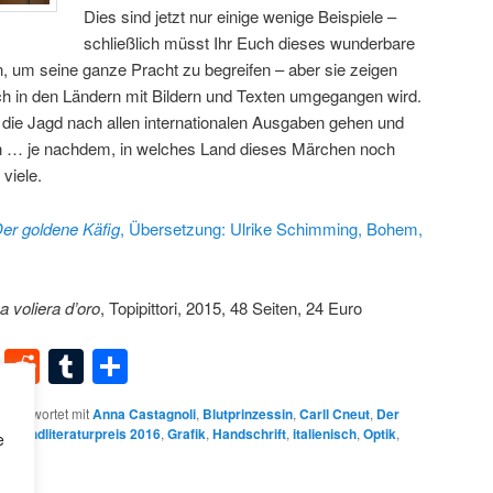
Dies sind jetzt nur einige wenige Beispiele –
schließlich müsst Ihr Euch dieses wunderbare
n, um seine ganze Pracht zu begreifen – aber sie zeigen
ich in den Ländern mit Bildern und Texten umgegangen wird.
f die Jagd nach allen internationalen Ausgaben gehen und
zen … je nachdem, in welches Land dieses Märchen noch
 viele.
er goldene Käfig
, Übersetzung: Ulrike Schimming, Bohem,
a voliera d’oro
, Topipittori, 2015, 48 Seiten, 24 Euro
dIn
terest
XING
Reddit
Tumblr
Teilen
chlagwortet mit
Anna Castagnoli
,
Blutprinzessin
,
Carll Cneut
,
Der
Jugendliteraturpreis 2016
,
Grafik
,
Handschrift
,
italienisch
,
Optik
,
e