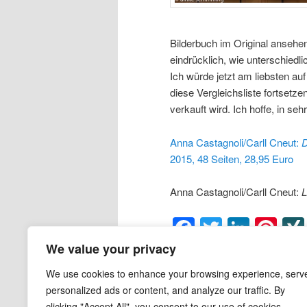
Bilderbuch im Original ansehe
eindrücklich, wie unterschiedl
Ich würde jetzt am liebsten au
diese Vergleichsliste fortset
verkauft wird. Ich hoffe, in sehr
Anna Castagnoli/Carll Cneut:
D
2015, 48 Seiten, 28,95 Euro
Anna Castagnoli/Carll Cneut:
L
Facebook
Twitter
Linke
Pin
We value your privacy
Veröffentlicht unter
Bilderbuch
|
Vers
goldene Käfig
,
deutsch
,
Deutscher 
We use cookies to enhance your browsing experience, serv
Variationen
,
Vögel
|
2
Antworten
personalized ads or content, and analyze our traffic. By
clicking "Accept All", you consent to our use of cookies.