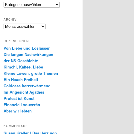
Genres
ARCHIV
Archiv
REZENSIONEN
Von Liebe und Loslassen
Die langen Nachwirkungen
der NS-Geschichte
Kimchi, Kaffee, Liebe
Kleine Löwen, große Themen
Ein Hauch Freiheit
Coldcase herzerwärmend
Im Angesicht Agathes
Protest ist Kunst
Finanziell souverän
Aber wir lebten
KOMMENTARE
Susan Kreller | Das Herz von