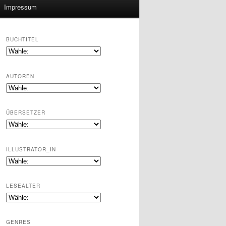
Impressum
BUCHTITEL
AUTOREN
ÜBERSETZER
ILLUSTRATOR_IN
LESEALTER
GENRES