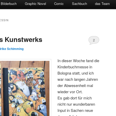
Bilderbuch
Graphic Novel
Comic
Sachbuch
das Team
ESSIN
es Kunstwerks
2
lrike Schimming
In dieser Woche fand die
Kinderbuchmesse in
Bologna statt, und ich
war nach langen Jahren
der Abwesenheit mal
wieder vor Ort.
Es gab dort für mich
nicht nur wunderbaren
Input in Sachen neue