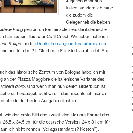
Jugendbücher aus
Italien, sondern ich hatte
die zudem die
Gelegenheit die beiden
oldene Käfig
persönlich kennenzulernen: die italienische
n flämischen Illustrator Carll Cneut. Wir haben natürlich
nen Käfigs
für den
Deutschen Jugendliteraturpreis in der
nd uns für den 21. Oktober in Frankfurt verabredet. Aber
h das historische Zentrum von Bologna habe ich mir
 an der Piazza Maggiore die italienische Variante des
 voliera d’oro
. Und wenn man nun denkt: Bilderbuch ist
prache es herausgebracht wird – dem möchte ich hier ein
erschiede der beiden Ausgaben illustriert.
st, wie das erste Bild oben zeigt, das kleinere Format des
n: 26,5 x 34,5 cm für die deutsche Version, 24 x 31 cm für
 kann ich nicht nennen (Verlagsstandards? Kosten?).