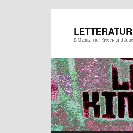
Zum
Zum
primären
sekundären
Inhalt
Inhalt
LETTERATUR
springen
springen
E-Magazin für Kinder- und Juge