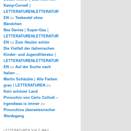
Kamp-Cornell |
LETTERATURENLETTERATUR
EN
zu
Teebeutel ohne
Bändchen
Bea Davies | Super-Gau |
LETTERATURENLETTERATUR
EN
zu
Zum Heulen schön
Die Vielfalt der italienischen
Kinder- und Jugendliteratur |
LETTERATURENLETTERATUR
EN
zu
Auf der Suche nach
Italien …
Martin Schäuble | Alle Farben
grau | LETTERATUREN
zu
Kein schöner Land
Pinocchio von Carlo Collodi –
Irgendwas is immer
zu
Pinocchios übersetzerischer
Werdegang
LETTERATUREN VIA E-MAIL