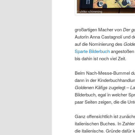
großartigen Macher von
Der g
Autorin Anna Castagnoli und de
auf die Nominierung des
Golde
Sparte Bilderbuch
angestoßen u
bis dahin ist noch viel Zeit.
Beim Nach-Messe-Bummel durc
dann in der Kinderbuchhandlung
Goldenen Käfigs
zugelegt –
La
Bilderbuch, egal in welcher S
paar Seiten zeigen, die die Unt
Ganz offensichtlich ist zunäch
italienischen Buches. In Zahle
die italienische. Gründe dafür