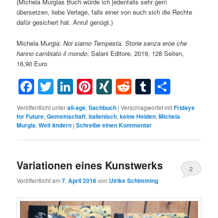
(Michela Murgias Buch würde ich jedenfalls sehr gern
übersetzen, liebe Verlage, falls einer von euch sich die Rechte
dafür gesichert hat. Anruf genügt.)
Michela Murgia:
Noi siamo Tempesta. Storie senza eroe che
hanno cambiato il mondo
, Salani Editore, 2019, 128 Seiten,
16,90 Euro
Facebook
Twitter
LinkedIn
Pinterest
XING
Reddit
Tumblr
Teilen
Veröffentlicht unter
all-age
,
Sachbuch
|
Verschlagwortet mit
Fridays
for Future
,
Gemeinschaft
,
italienisch
,
keine Helden
,
Michela
Murgia
,
Welt ändern
|
Schreibe einen Kommentar
Variationen eines Kunstwerks
2
Veröffentlicht am
7. April 2016
von
Ulrike Schimming