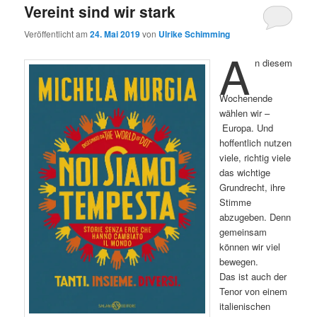
Vereint sind wir stark
Veröffentlicht am
24. Mai 2019
von
Ulrike Schimming
A
n diesem
Wochenende
wählen wir –
Europa. Und
hoffentlich nutzen
viele, richtig viele
das wichtige
Grundrecht, ihre
Stimme
abzugeben. Denn
gemeinsam
können wir viel
bewegen.
Das ist auch der
Tenor von einem
italienischen