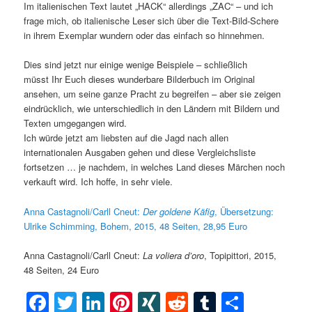
Im italienischen Text lautet „HACK“ allerdings „ZAC“ – und ich
frage mich, ob italienische Leser sich über die Text-Bild-Schere
in ihrem Exemplar wundern oder das einfach so hinnehmen.
Dies sind jetzt nur einige wenige Beispiele – schließlich
müsst Ihr Euch dieses wunderbare Bilderbuch im Original
ansehen, um seine ganze Pracht zu begreifen – aber sie zeigen
eindrücklich, wie unterschiedlich in den Ländern mit Bildern und
Texten umgegangen wird.
Ich würde jetzt am liebsten auf die Jagd nach allen
internationalen Ausgaben gehen und diese Vergleichsliste
fortsetzen … je nachdem, in welches Land dieses Märchen noch
verkauft wird. Ich hoffe, in sehr viele.
Anna Castagnoli/Carll Cneut:
Der goldene Käfig
, Übersetzung:
Ulrike Schimming, Bohem, 2015, 48 Seiten, 28,95 Euro
Anna Castagnoli/Carll Cneut:
La voliera d’oro
, Topipittori, 2015,
48 Seiten, 24 Euro
Facebook
Twitter
LinkedIn
Pinterest
XING
Reddit
Tumblr
Teilen