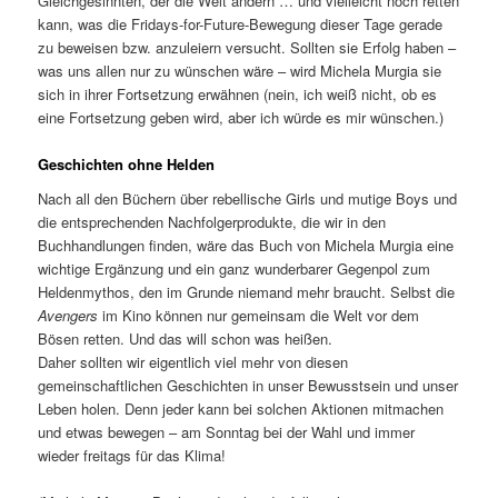
Gleichgesinnten, der die Welt ändern … und vielleicht noch retten
kann, was die Fridays-for-Future-Bewegung dieser Tage gerade
zu beweisen bzw. anzuleiern versucht. Sollten sie Erfolg haben –
was uns allen nur zu wünschen wäre – wird Michela Murgia sie
sich in ihrer Fortsetzung erwähnen (nein, ich weiß nicht, ob es
eine Fortsetzung geben wird, aber ich würde es mir wünschen.)
Geschichten ohne Helden
Nach all den Büchern über rebellische Girls und mutige Boys und
die entsprechenden Nachfolgerprodukte, die wir in den
Buchhandlungen finden, wäre das Buch von Michela Murgia eine
wichtige Ergänzung und ein ganz wunderbarer Gegenpol zum
Heldenmythos, den im Grunde niemand mehr braucht. Selbst die
Avengers
im Kino können nur gemeinsam die Welt vor dem
Bösen retten. Und das will schon was heißen.
Daher sollten wir eigentlich viel mehr von diesen
gemeinschaftlichen Geschichten in unser Bewusstsein und unser
Leben holen. Denn jeder kann bei solchen Aktionen mitmachen
und etwas bewegen – am Sonntag bei der Wahl und immer
wieder freitags für das Klima!