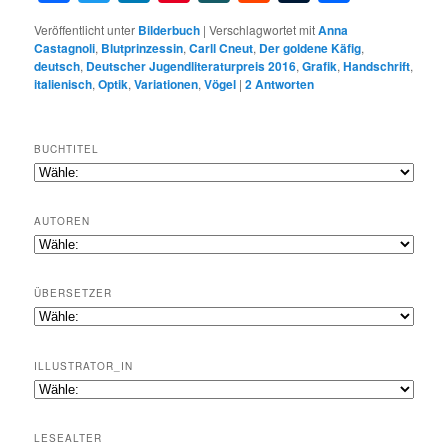
Veröffentlicht unter
Bilderbuch
|
Verschlagwortet mit
Anna
Castagnoli
,
Blutprinzessin
,
Carll Cneut
,
Der goldene Käfig
,
deutsch
,
Deutscher Jugendliteraturpreis 2016
,
Grafik
,
Handschrift
,
italienisch
,
Optik
,
Variationen
,
Vögel
|
2
Antworten
BUCHTITEL
AUTOREN
ÜBERSETZER
ILLUSTRATOR_IN
LESEALTER