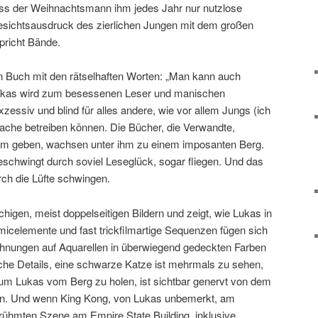
ss der Weihnachtsmann ihm jedes Jahr nur nutzlose
Gesichtsausdruck des zierlichen Jungen mit dem großen
richt Bände.
Buch mit den rätselhaften Worten: „Man kann auch
Lukas wird zum besessenen Leser und manischen
zessiv und blind für alles andere, wie vor allem Jungs (ich
ache betreiben können. Die Bücher, die Verwandte,
hm geben, wachsen unter ihm zu einem imposanten Berg.
eschwingt durch soviel Leseglück, sogar fliegen. Und das
urch die Lüfte schwingen.
ächigen, meist doppelseitigen Bildern und zeigt, wie Lukas in
micelemente und fast trickfilmartige Sequenzen fügen sich
eichnungen auf Aquarellen in überwiegend gedeckten Farben
he Details, eine schwarze Katze ist mehrmals zu sehen,
um Lukas vom Berg zu holen, ist sichtbar genervt von dem
en. Und wenn King Kong, von Lukas unbemerkt, am
berühmten Szene am Empire State Building, inklusive