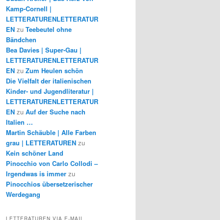
Kamp-Cornell |
LETTERATURENLETTERATUR
EN
zu
Teebeutel ohne
Bändchen
Bea Davies | Super-Gau |
LETTERATURENLETTERATUR
EN
zu
Zum Heulen schön
Die Vielfalt der italienischen
Kinder- und Jugendliteratur |
LETTERATURENLETTERATUR
EN
zu
Auf der Suche nach
Italien …
Martin Schäuble | Alle Farben
grau | LETTERATUREN
zu
Kein schöner Land
Pinocchio von Carlo Collodi –
Irgendwas is immer
zu
Pinocchios übersetzerischer
Werdegang
LETTERATUREN VIA E-MAIL