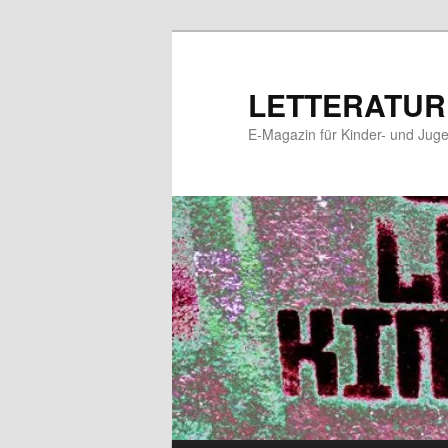
Zum
Zum
primären
sekundären
Inhalt
Inhalt
LETTERATUR
springen
springen
E-Magazin für Kinder- und Juge