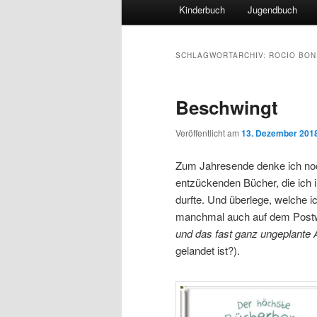
Hauptmenü
Kinderbuch
Jugendbuch
SCHLAGWORTARCHIV:
ROCIO BON
Beschwingt
Veröffentlicht am
13. Dezember 201
Zum Jahresende denke ich noch 
entzückenden Bücher, die ich 
durfte. Und überlege, welche 
manchmal auch auf dem Postw
und das fast ganz ungeplante 
gelandet ist?).