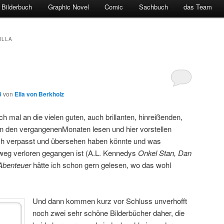
Bilderbuch
Graphic Novel
Comic
Sachbuch
das Team
ILLA
8
von
Ella von Berkholz
mal an die vielen guten, auch brillanten, hinreißenden,
in den vergangenenMonaten lesen und hier vorstellen
ich verpasst und übersehen haben könnte und was
eg verloren gegangen ist (A.L. Kennedys
Onkel Stan, Dan
Abenteuer
hätte ich schon gern gelesen, wo das wohl
Und dann kommen kurz vor Schluss unverhofft
noch zwei sehr schöne Bilderbücher daher, die