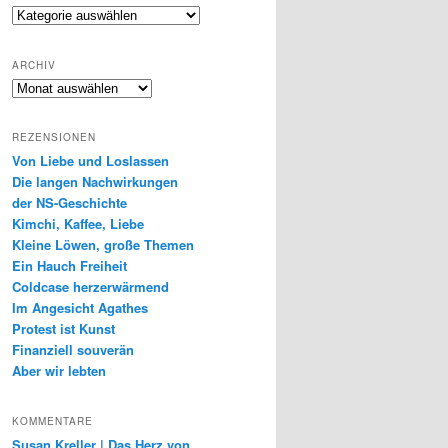
Genres
ARCHIV
Archiv
REZENSIONEN
Von Liebe und Loslassen
Die langen Nachwirkungen
der NS-Geschichte
Kimchi, Kaffee, Liebe
Kleine Löwen, große Themen
Ein Hauch Freiheit
Coldcase herzerwärmend
Im Angesicht Agathes
Protest ist Kunst
Finanziell souverän
Aber wir lebten
KOMMENTARE
Susan Kreller | Das Herz von