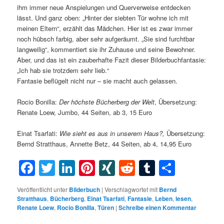
ihm immer neue Anspielungen und Querverweise entdecken
lässt. Und ganz oben: „Hinter der siebten Tür wohne ich mit
meinen Eltern“, erzählt das Mädchen. Hier ist es zwar immer
noch hübsch farbig, aber sehr aufgeräumt. „Sie sind furchtbar
langweilig“, kommentiert sie ihr Zuhause und seine Bewohner.
Aber, und das ist ein zauberhafte Fazit dieser Bilderbuchfantasie:
„Ich hab sie trotzdem sehr lieb.“
Fantasie beflügelt nicht nur – sie macht auch gelassen.
Rocio Bonilla:
Der höchste Bücherberg der Welt
, Übersetzung:
Renate Loew, Jumbo, 44 Seiten, ab 3, 15 Euro
Einat Tsarfati:
Wie sieht es aus in unserem Haus?,
Übersetzung:
Bernd Stratthaus, Annette Betz, 44 Seiten, ab 4, 14,95 Euro
Facebook
Twitter
LinkedIn
Pinterest
XING
Reddit
Tumblr
Teilen
Veröffentlicht unter
Bilderbuch
|
Verschlagwortet mit
Bernd
Stratthaus
,
Bücherberg
,
Einat Tsarfati
,
Fantasie
,
Leben
,
lesen
,
Renate Loew
,
Rocio Bonilla
,
Türen
|
Schreibe einen Kommentar