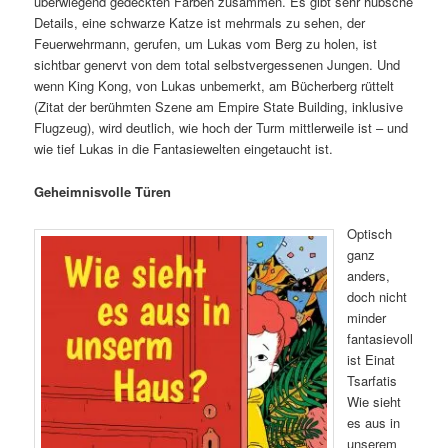
überwiegend gedeckten Farben zusammen. Es gibt sehr hübsche
Details, eine schwarze Katze ist mehrmals zu sehen, der
Feuerwehrmann, gerufen, um Lukas vom Berg zu holen, ist
sichtbar genervt von dem total selbstvergessenen Jungen. Und
wenn King Kong, von Lukas unbemerkt, am Bücherberg rüttelt
(Zitat der berühmten Szene am Empire State Building, inklusive
Flugzeug), wird deutlich, wie hoch der Turm mittlerweile ist – und
wie tief Lukas in die Fantasiewelten eingetaucht ist.
Geheimnisvolle Türen
Optisch
ganz
anders,
doch nicht
minder
fantasievoll
ist Einat
Tsarfatis
Wie sieht
es aus in
unserem