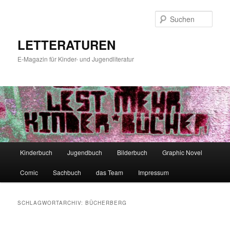
Zum
Zum
primären
sekundären
Such
Inhalt
Inhalt
springen
springen
LETTERATUREN
E-Magazin für Kinder- und Jugendliteratur
Hauptmenü
Kinderbuch
Jugendbuch
Bilderbuch
Graphic Novel
Comic
Sachbuch
das Team
Impressum
SCHLAGWORTARCHIV:
BÜCHERBERG