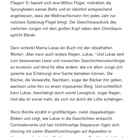
Fliegen! Er bastelt sich eine Million Flügel, malträtiert die
Sprungfedern seines Betts und ist natürlich entsprechend
angefressen, dass der Weihnachtsmann ihm jedes Jahr nur
nutzlose Spielzeug-Flügel bringt. Der Gesichtsausdruck des
zierlichen Jungen mit dem großen Kopf neben dem Christbaum
spricht Bände.
Dann schenkt Mama Lukas ein Buch mit den rätselhaften
Worten: „Man kann auch anders fliegen, Lukas.“ Und Lukas wird
zum besessenen Leser und manischen Geschichtenverschlinger,
so exzessiv und blind für alles andere, wie vor allem Jungs (ich
spreche aus Erfahrung) eine Sache betreiben können. Die
Bücher, die Verwandte, Nachbarn, sogar der Bäcker ihm geben,
wachsen unter ihm zu einem imposanten Berg. Und schließlich
kann Lukas, beschwingt durch soviel Leseglück, sogar fliegen.
Und das ist soviel mehr, als sich nur durch die Lüfte schwingen.
Rocio Bonilla erzählt in großflächigen, meist doppelseitigen
Bildern und zeigt, wie Lukas in die Geschichten eintaucht.
Comicelemente und fast trickfilmartige Sequenzen fügen sich
stimmig mit zarten Bleistiftzeichnungen auf Aquarellen in