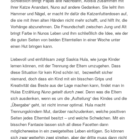
Schließlich bringt Papas alte Nachbarin, Aloisia zusammen mit
ihrer Katze Anandani, Nuno auf andere Gedanken. Sie leiht ihm
Hammer und Nägel, er macht ihr dafür die Katzenfutterdosen auf,
die sie mit ihren alten Händen nicht mehr schafft, und hilft ihr, die
Vorhänge abzunehmen. Die Freundschaft zwischen Jung und Alt
bringt Farbe in Nunos Leben und ihm schließlich die Idee, wie der
die guten Seiten von beiden Elternteilen in einer Woche unter
einen Hut bringen kann.
Liebevoll und einfühlsam zeigt Saskia Hula, wie junge Kinder
lernen können, mit der Trennung der Eltern umzugehen. Dass
diese Situation für kein Kind schön ist, bezweifelt sicher
niemand, doch dass ein Kind mit ein bisschen Grips und
Kreativität das Beste aus der Lage machen kann, findet man in
Hulas Erzählung
Nuno geteilt durch zwei
. Denn was die Eltern
sich ausdenken, wenn es um die „Aufteilung“ des Kindes und die
„Übergabe“ geht, ist nicht immer optimal. Hula macht
Trennungskindern Mut, darüber nachzudenken, welche positiven
Seiten jedes Elternteil besitzt – und welche Schwächen. Mit ein
bisschen Fantasie lassen sich all diese Facetten dann
möglicherweise in ein zweigeteiltes Leben einfügen. So können
sich zwar weiterhin zwei streiten, aber der dritte muss dann nicht