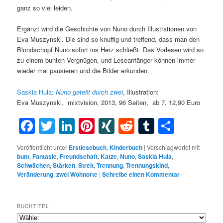
ganz so viel leiden.
Ergänzt wird die Geschichte von Nuno durch Illustrationen von
Eva Muszynski. Die sind so knuffig und treffend, dass man den
Blondschopf Nuno sofort ins Herz schließt. Das Vorlesen wird so
zu einem bunten Vergnügen, und Leseanfänger können immer
wieder mal pausieren und die Bilder erkunden.
Saskia Hula:
Nuno geteilt durch zwei
, Illustration:
Eva Muszynski, mixtvision, 2013, 96 Seiten, ab 7, 12,90 Euro
Facebook
Twitter
LinkedIn
Pinterest
XING
Reddit
Tumblr
Teilen
Veröffentlicht unter
Erstlesebuch
,
Kinderbuch
|
Verschlagwortet mit
bunt
,
Fantasie
,
Freundschaft
,
Katze
,
Nuno
,
Saskia Hula
,
Schwächen
,
Stärken
,
Streit
,
Trennung
,
Trennungskind
,
Veränderung
,
zwei Wohnorte
|
Schreibe einen Kommentar
BUCHTITEL