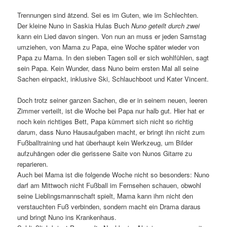
Trennungen sind ätzend. Sei es im Guten, wie im Schlechten.
Der kleine Nuno in Saskia Hulas Buch
Nuno geteilt durch zwei
kann ein Lied davon singen. Von nun an muss er jeden Samstag
umziehen, von Mama zu Papa, eine Woche später wieder von
Papa zu Mama. In den sieben Tagen soll er sich wohlfühlen, sagt
sein Papa. Kein Wunder, dass Nuno beim ersten Mal all seine
Sachen einpackt, inklusive Ski, Schlauchboot und Kater Vincent.
Doch trotz seiner ganzen Sachen, die er in seinem neuen, leeren
Zimmer verteilt, ist die Woche bei Papa nur halb gut. Hier hat er
noch kein richtiges Bett, Papa kümmert sich nicht so richtig
darum, dass Nuno Hausaufgaben macht, er bringt ihn nicht zum
Fußballtraining und hat überhaupt kein Werkzeug, um Bilder
aufzuhängen oder die gerissene Saite von Nunos Gitarre zu
reparieren.
Auch bei Mama ist die folgende Woche nicht so besonders: Nuno
darf am Mittwoch nicht Fußball im Fernsehen schauen, obwohl
seine Lieblingsmannschaft spielt, Mama kann ihm nicht den
verstauchten Fuß verbinden, sondern macht ein Drama daraus
und bringt Nuno ins Krankenhaus.