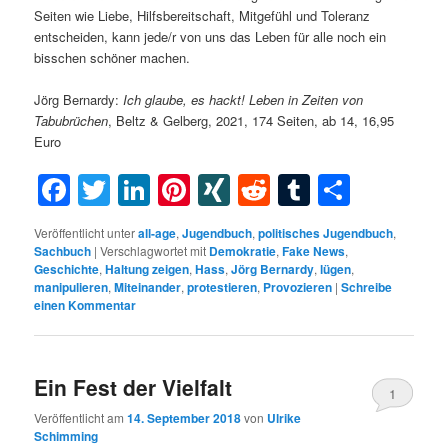
Seiten wie Liebe, Hilfsbereitschaft, Mitgefühl und Toleranz
entscheiden, kann jede/r von uns das Leben für alle noch ein
bisschen schöner machen.
Jörg Bernardy:
Ich glaube, es hackt! Leben in Zeiten von
Tabubrüchen
, Beltz & Gelberg, 2021, 174 Seiten, ab 14, 16,95
Euro
Facebook
Twitter
LinkedIn
Pinterest
XING
Reddit
Tumblr
Teilen
Veröffentlicht unter
all-age
,
Jugendbuch
,
politisches Jugendbuch
,
Sachbuch
|
Verschlagwortet mit
Demokratie
,
Fake News
,
Geschichte
,
Haltung zeigen
,
Hass
,
Jörg Bernardy
,
lügen
,
manipulieren
,
Miteinander
,
protestieren
,
Provozieren
|
Schreibe
einen Kommentar
Ein Fest der Vielfalt
1
Veröffentlicht am
14. September 2018
von
Ulrike
Schimming