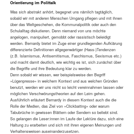
Orientierung im Polittalk
Was sich abstrakt anhört, begegnet uns nämlich tagtäglich,
sobald wir mit anderen Menschen Umgang pflegen und mit ihnen
über das Weltgeschehen, die Kommunalpolitik oder auch den
Schulalltag diskutieren. Denn niemand von uns möchte
angelogen, manipuliert, gemobbt oder rassistisch beleidigt
werden. Bernardy bietet im Zuge einer grundlegenden Aufklärung
differenzierte Definitionen allgegenwärtiger (Hass-)Tendenzen
(z.B. Islamismus, Antisemitismus, Faschismus, Sexismus etc.)
und macht damit deutlich, wie wichtig es ist, sich zunächst über
die Begriffe und ihre Bedeutung klar zu werden.
Denn sobald wir wissen, wer beispielsweise den Begriff
»Lügenpresse« in welchem Kontext und aus welchen Gründen
benutzt, werden wir uns nicht so leicht vereinnahmen lassen oder
möglichen Verschwörungstheorien auf den Leim gehen.
Ausführlich erläutert Bernardy in diesem Kontext auch die die
Rolle der Medien, das Ziel von »Clickbaiting« oder warum
Tabubrüche in gewissen Blättern oder Sendern so beliebt sind.
So gelangen die Leser:innen im Laufe der Lektüre dazu, sich eine
Haltung zu erarbeiten und sich mit ihren eigenen Meinungen und
Verhaltensweisen auseinanderzusetzen.