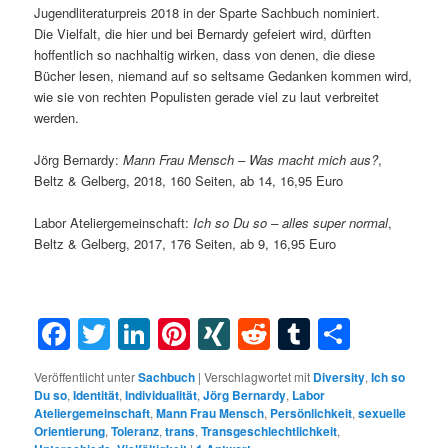
Jugendliteraturpreis 2018 in der Sparte Sachbuch nominiert.
Die Vielfalt, die hier und bei Bernardy gefeiert wird, dürften
hoffentlich so nachhaltig wirken, dass von denen, die diese
Bücher lesen, niemand auf so seltsame Gedanken kommen wird,
wie sie von rechten Populisten gerade viel zu laut verbreitet
werden.
Jörg Bernardy:
Mann Frau Mensch – Was macht mich aus?
,
Beltz & Gelberg, 2018, 160 Seiten, ab 14, 16,95 Euro
Labor Ateliergemeinschaft:
Ich so Du so – alles super normal
,
Beltz & Gelberg, 2017, 176 Seiten, ab 9, 16,95 Euro
Facebook
Twitter
LinkedIn
Pinterest
XING
Reddit
Tumblr
Teilen
Veröffentlicht unter
Sachbuch
|
Verschlagwortet mit
Diversity
,
Ich so
Du so
,
Identität
,
Individualität
,
Jörg Bernardy
,
Labor
Ateliergemeinschaft
,
Mann Frau Mensch
,
Persönlichkeit
,
sexuelle
Orientierung
,
Toleranz
,
trans
,
Transgeschlechtlichkeit
,