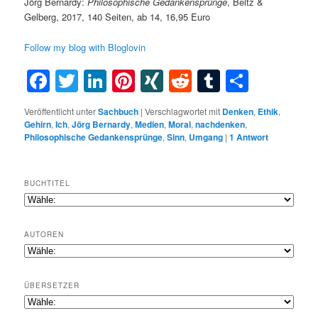
Jörg Bernardy:
Philosophische Gedankensprünge
, Beltz &
Gelberg, 2017, 140 Seiten, ab 14, 16,95 Euro
Follow my blog with Bloglovin
Facebook
Twitter
LinkedIn
Pinterest
XING
Reddit
Tumblr
Teilen
Veröffentlicht unter
Sachbuch
|
Verschlagwortet mit
Denken
,
Ethik
,
Gehirn
,
Ich
,
Jörg Bernardy
,
Medien
,
Moral
,
nachdenken
,
Philosophische Gedankensprünge
,
Sinn
,
Umgang
|
1
Antwort
BUCHTITEL
AUTOREN
ÜBERSETZER