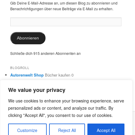
Gib Deine E-Mail-Adresse an, um diesen Blog zu abonnieren und
Benachrichtigungen über neue Beiträge via E-Mail zu erhalten.
E-
Mail-
Adresse:
Abonnieren
Schließe dich 915 anderen Abonnenten an
BLOGROLL
Autorenwelt Shop
Bücher kaufen 0
Autorin Ulrike Schimming
Publikationen von Ulrike Schimming
0
We value your privacy
Dr. Ulrike Schimming
Übersetzungen aus dem Italienischen
und Englischen 0
We use cookies to enhance your browsing experience, serve
personalized ads or content, and analyze our traffic. By
clicking "Accept All", you consent to our use of cookies.
Stolz präsentiert von WordPress
Customize
Reject All
Accept All