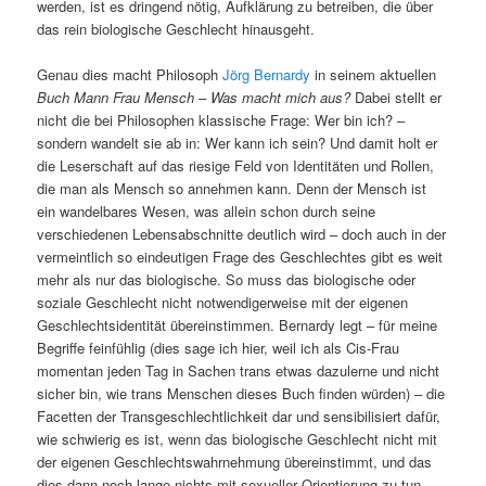
werden, ist es dringend nötig, Aufklärung zu betreiben, die über
das rein biologische Geschlecht hinausgeht.
Genau dies macht Philosoph
Jörg Bernardy
in seinem aktuellen
Buch Mann Frau Mensch – Was macht mich aus?
Dabei stellt er
nicht die bei Philosophen klassische Frage: Wer bin ich? –
sondern wandelt sie ab in: Wer kann ich sein? Und damit holt er
die Leserschaft auf das riesige Feld von Identitäten und Rollen,
die man als Mensch so annehmen kann. Denn der Mensch ist
ein wandelbares Wesen, was allein schon durch seine
verschiedenen Lebensabschnitte deutlich wird – doch auch in der
vermeintlich so eindeutigen Frage des Geschlechtes gibt es weit
mehr als nur das biologische. So muss das biologische oder
soziale Geschlecht nicht notwendigerweise mit der eigenen
Geschlechtsidentität übereinstimmen. Bernardy legt – für meine
Begriffe feinfühlig (dies sage ich hier, weil ich als Cis-Frau
momentan jeden Tag in Sachen trans etwas dazulerne und nicht
sicher bin, wie trans Menschen dieses Buch finden würden) – die
Facetten der Transgeschlechtlichkeit dar und sensibilisiert dafür,
wie schwierig es ist, wenn das biologische Geschlecht nicht mit
der eigenen Geschlechtswahrnehmung übereinstimmt, und das
dies dann noch lange nichts mit sexueller Orientierung zu tun