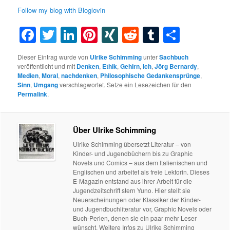
Follow my blog with Bloglovin
Facebook
Twitter
LinkedIn
Pinterest
XING
Reddit
Tumblr
Teilen
Dieser Eintrag wurde von
Ulrike Schimming
unter
Sachbuch
veröffentlicht und mit
Denken
,
Ethik
,
Gehirn
,
Ich
,
Jörg Bernardy
,
Medien
,
Moral
,
nachdenken
,
Philosophische Gedankensprünge
,
Sinn
,
Umgang
verschlagwortet. Setze ein Lesezeichen für den
Permalink
.
Über Ulrike Schimming
Ulrike Schimming übersetzt Literatur – von
Kinder- und Jugendbüchern bis zu Graphic
Novels und Comics – aus dem Italienischen und
Englischen und arbeitet als freie Lektorin. Dieses
E-Magazin entstand aus ihrer Arbeit für die
Jugendzeitschrift stern Yuno. Hier stellt sie
Neuerscheinungen oder Klassiker der Kinder-
und Jugendbuchliteratur vor, Graphic Novels oder
Buch-Perlen, denen sie ein paar mehr Leser
wünscht. Weitere Infos zu Ulrike Schimming