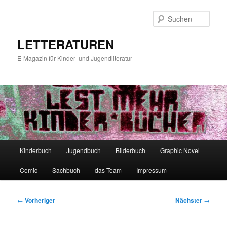
Zum
primären
Such
Inhalt
springen
LETTERATUREN
E-Magazin für Kinder- und Jugendliteratur
Hauptmenü
Kinderbuch
Jugendbuch
Bilderbuch
Graphic Novel
Comic
Sachbuch
das Team
Impressum
Beitragsnavigation
←
Vorheriger
Nächster
→