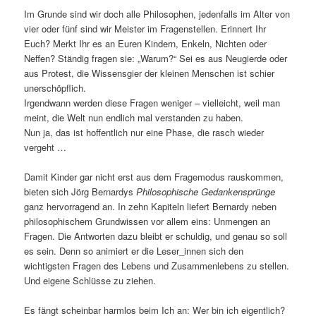
Im Grunde sind wir doch alle Philosophen, jedenfalls im Alter von
vier oder fünf sind wir Meister im Fragenstellen. Erinnert Ihr
Euch? Merkt Ihr es an Euren Kindern, Enkeln, Nichten oder
Neffen? Ständig fragen sie: „Warum?“ Sei es aus Neugierde oder
aus Protest, die Wissensgier der kleinen Menschen ist schier
unerschöpflich.
Irgendwann werden diese Fragen weniger – vielleicht, weil man
meint, die Welt nun endlich mal verstanden zu haben.
Nun ja, das ist hoffentlich nur eine Phase, die rasch wieder
vergeht …
Damit Kinder gar nicht erst aus dem Fragemodus rauskommen,
bieten sich Jörg Bernardys
Philosophische Gedankensprünge
ganz hervorragend an. In zehn Kapiteln liefert Bernardy neben
philosophischem Grundwissen vor allem eins: Unmengen an
Fragen. Die Antworten dazu bleibt er schuldig, und genau so soll
es sein. Denn so animiert er die Leser_innen sich den
wichtigsten Fragen des Lebens und Zusammenlebens zu stellen.
Und eigene Schlüsse zu ziehen.
Es fängt scheinbar harmlos beim Ich an: Wer bin ich eigentlich?