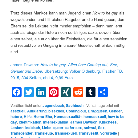
Trotz dieses Mankos kann man Jugendlichen
How to be gay
als
wegweisenden und hilfreichen Ratgeber an die Hand geben, den
Eltern sei die Lektüre nicht minder empfohlen – denn man lernt
auch als cisgender Hetero noch so Einiges dazu, sowohl über
einen selbst, als auch über die Feinheiten, die für einen sensiblen
und respektvollen Umgang in unserer Gesellschaft einfach nötig
sind.
James Dawson:
How to be gay. Alles über Coming-out, Sex,
Gender und Liebe
, Übersetzung: Volker Oldenburg, Fischer TB,
2015, 304 Seiten, ab 14, 9,99 Euro
Facebook
Twitter
LinkedIn
Pinterest
XING
Reddit
Tumblr
Teilen
Veröffentlicht unter
Jugendbuch
,
Sachbuch
|
Verschlagwortet mit
asexuell
,
Aufklärung
,
bisexuell
,
Coming out
,
Dragqueen
,
Gender
,
hetero
,
Hilfe
,
Homo-Ehe
,
Homosexualität
,
homosexuell
,
how to be
gay
,
Identifikation
,
Intersexualität
,
James Dawson
,
Klischees
,
Lesben
,
lesbisch
,
Liebe
,
queer
,
safer sex
,
schwul
,
Sex
,
Transgender
,
Transleute
,
transsexuell
,
Transvestit
,
Vorurteile
|