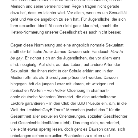
Mensch und seine vermeintlichen Regeln tragen nicht gerade
dazu bei, dass es leichter wird. Vor allem, wenn es um Sexualität
geht und wie die angeblich zu sein hat. Für Jugendliche, die sich
ihrer sexuellen Identität noch nicht ganz klar sind, macht die
Hetero-Normierung unserer Gesellschaft es auch nicht besser.
Gegen diese Normierung und eine angeblich normale Sexualität
stellt der britische Autor James Dawson sein Handbuch
How to
be gay
. Er richtet sich an die Jugendlichen, die vor allem eins
sind: neugierig. Auf sich, auf das Leben, auf andere Arten der
Sexualität, die ihnen nicht in der Schule erklärt und in den
Medien oftmals als Stereotypen präsentiert werden. Dawson
hingegen lädt die jungen Leser mit klaren, oft witzigen und
ironischen Worten – von Volker Oldenburg in charmant-
coole deutsche Varianten übersetzt, die eine unterhaltsame
Lektüre garantieren – in den Club der LGBT*-Leute ein, d.h. in die
Welt der LesbischGayBiTrans*-Menschen (wobei das * für die
Gesamtheit aller sexuellen Orientierungen, sozialen Geschlechter
und Geschlechtsidentitäten steht). Das mag sich, so referiert,
vielleicht etwas sperrig lesen, doch geht es Dawson darum, sich
unbefangen seinen sexuellen Phantasien zu stellen und