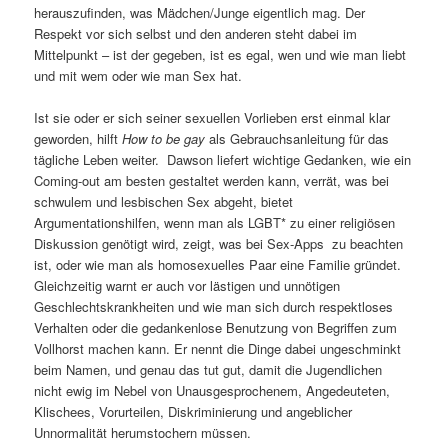
herauszufinden, was Mädchen/Junge eigentlich mag. Der
Respekt vor sich selbst und den anderen steht dabei im
Mittelpunkt – ist der gegeben, ist es egal, wen und wie man liebt
und mit wem oder wie man Sex hat.
Ist sie oder er sich seiner sexuellen Vorlieben erst einmal klar
geworden, hilft
How to be gay
als Gebrauchsanleitung für das
tägliche Leben weiter. Dawson liefert wichtige Gedanken, wie ein
Coming-out am besten gestaltet werden kann, verrät, was bei
schwulem und lesbischen Sex abgeht, bietet
Argumentationshilfen, wenn man als LGBT* zu einer religiösen
Diskussion genötigt wird, zeigt, was bei Sex-Apps zu beachten
ist, oder wie man als homosexuelles Paar eine Familie gründet.
Gleichzeitig warnt er auch vor lästigen und unnötigen
Geschlechtskrankheiten und wie man sich durch respektloses
Verhalten oder die gedankenlose Benutzung von Begriffen zum
Vollhorst machen kann. Er nennt die Dinge dabei ungeschminkt
beim Namen, und genau das tut gut, damit die Jugendlichen
nicht ewig im Nebel von Unausgesprochenem, Angedeuteten,
Klischees, Vorurteilen, Diskriminierung und angeblicher
Unnormalität herumstochern müssen.