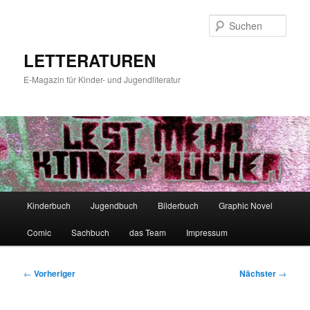
Zum
primären
Such
Inhalt
springen
LETTERATUREN
E-Magazin für Kinder- und Jugendliteratur
Hauptmenü
Kinderbuch
Jugendbuch
Bilderbuch
Graphic Novel
Comic
Sachbuch
das Team
Impressum
Beitragsnavigation
←
Vorheriger
Nächster
→