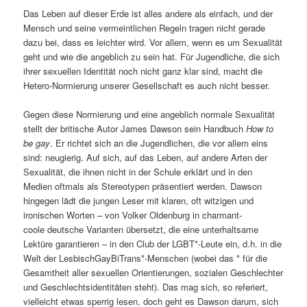
Das Leben auf dieser Erde ist alles andere als einfach, und der
Mensch und seine vermeintlichen Regeln tragen nicht gerade
dazu bei, dass es leichter wird. Vor allem, wenn es um Sexualität
geht und wie die angeblich zu sein hat. Für Jugendliche, die sich
ihrer sexuellen Identität noch nicht ganz klar sind, macht die
Hetero-Normierung unserer Gesellschaft es auch nicht besser.
Gegen diese Normierung und eine angeblich normale Sexualität
stellt der britische Autor James Dawson sein Handbuch
How to
be gay
. Er richtet sich an die Jugendlichen, die vor allem eins
sind: neugierig. Auf sich, auf das Leben, auf andere Arten der
Sexualität, die ihnen nicht in der Schule erklärt und in den
Medien oftmals als Stereotypen präsentiert werden. Dawson
hingegen lädt die jungen Leser mit klaren, oft witzigen und
ironischen Worten – von Volker Oldenburg in charmant-
coole deutsche Varianten übersetzt, die eine unterhaltsame
Lektüre garantieren – in den Club der LGBT*-Leute ein, d.h. in die
Welt der LesbischGayBiTrans*-Menschen (wobei das * für die
Gesamtheit aller sexuellen Orientierungen, sozialen Geschlechter
und Geschlechtsidentitäten steht). Das mag sich, so referiert,
vielleicht etwas sperrig lesen, doch geht es Dawson darum, sich