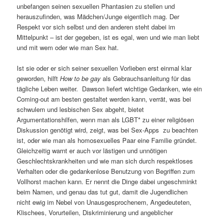
unbefangen seinen sexuellen Phantasien zu stellen und
herauszufinden, was Mädchen/Junge eigentlich mag. Der
Respekt vor sich selbst und den anderen steht dabei im
Mittelpunkt – ist der gegeben, ist es egal, wen und wie man liebt
und mit wem oder wie man Sex hat.
Ist sie oder er sich seiner sexuellen Vorlieben erst einmal klar
geworden, hilft
How to be gay
als Gebrauchsanleitung für das
tägliche Leben weiter. Dawson liefert wichtige Gedanken, wie ein
Coming-out am besten gestaltet werden kann, verrät, was bei
schwulem und lesbischen Sex abgeht, bietet
Argumentationshilfen, wenn man als LGBT* zu einer religiösen
Diskussion genötigt wird, zeigt, was bei Sex-Apps zu beachten
ist, oder wie man als homosexuelles Paar eine Familie gründet.
Gleichzeitig warnt er auch vor lästigen und unnötigen
Geschlechtskrankheiten und wie man sich durch respektloses
Verhalten oder die gedankenlose Benutzung von Begriffen zum
Vollhorst machen kann. Er nennt die Dinge dabei ungeschminkt
beim Namen, und genau das tut gut, damit die Jugendlichen
nicht ewig im Nebel von Unausgesprochenem, Angedeuteten,
Klischees, Vorurteilen, Diskriminierung und angeblicher