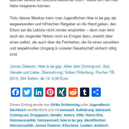
hätte integrieren können.
Trotz dieses Mankos kann man Jugendlichen
How to be gay
als
wegweisenden und hilfreichen Ratgeber an die Hand geben, den
Eltern sei die Lektüre nicht minder empfohlen – denn man lernt
auch als cisgender Hetero noch so Einiges dazu, sowohl über
einen selbst, als auch über die Feinheiten, die für einen sensiblen
und respektvollen Umgang in unserer Gesellschaft einfach nötig
sind.
James Dawson:
How to be gay. Alles über Coming-out, Sex,
Gender und Liebe
, Übersetzung: Volker Oldenburg, Fischer TB,
2015, 304 Seiten, ab 14, 9,99 Euro
Facebook
Twitter
LinkedIn
Pinterest
XING
Reddit
Tumblr
Teilen
Dieser Eintrag wurde von
Ulrike Schimming
unter
Jugendbuch
,
Sachbuch
veröffentlicht und mit
asexuell
,
Aufklärung
,
bisexuell
,
Coming out
,
Dragqueen
,
Gender
,
hetero
,
Hilfe
,
Homo-Ehe
,
Homosexualität
,
homosexuell
,
how to be gay
,
Identifikation
,
Intersexualität
,
James Dawson
,
Klischees
,
Lesben
,
lesbisch
,