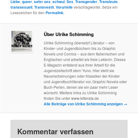
Liebe
,
queer
,
safer sex
,
schwul
,
Sex
,
Transgender
,
Transleute
,
transsexuell
,
Transvestit
,
Vorurteile
verschlagwortet. Setze ein
Lesezeichen für den
Permalink
.
Über Ulrike Schimming
Ulrike Schimming übersetzt Literatur – von
Kinder- und Jugendbüchern bis zu Graphic
Novels und Comics – aus dem Italienischen und
Englischen und arbeitet als freie Lektorin. Dieses
E-Magazin entstand aus ihrer Arbeit für die
Jugendzeitschrift stern Yuno. Hier stellt sie
Neuerscheinungen oder Klassiker der Kinder-
und Jugendbuchliteratur vor, Graphic Novels oder
Buch-Perlen, denen sie ein paar mehr Leser
wünscht. Weitere Infos zu Ulrike Schimming
finden Sie unter www.letterata.de
Alle Beiträge von Ulrike Schimming anzeigen
→
Kommentar verfassen