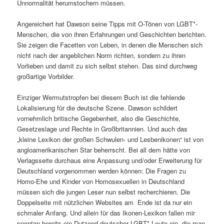
Unnormalität herumstochern müssen.
Angereichert hat Dawson seine Tipps mit O-Tönen von LGBT*-
Menschen, die von ihren Erfahrungen und Geschichten berichten.
Sie zeigen die Facetten von Leben, in denen die Menschen sich
nicht nach der angeblichen Norm richten, sondern zu ihren
Vorlieben und damit zu sich selbst stehen. Das sind durchweg
großartige Vorbilder.
Einziger Wermutstropfen bei diesem Buch ist die fehlende
Lokalisierung für die deutsche Szene. Dawson schildert
vornehmlich britische Gegebenheit, also die Geschichte,
Gesetzeslage und Rechte in Großbritannien. Und auch das
„kleine Lexikon der großen Schwulen- und Lesbenikonen“ ist von
angloamerikanischen Star beherrscht. Bei all dem hätte von
Verlagsseite durchaus eine Anpassung und/oder Erweiterung für
Deutschland vorgenommen werden können: Die Fragen zu
Homo-Ehe und Kinder von Homosexuellen in Deutschland
müssen sich die jungen Leser nun selbst recherchieren. Die
Doppelseite mit nützlichen Websites am Ende ist da nur ein
schmaler Anfang. Und allein für das Ikonen-Lexikon fallen mir
spontan bereits ein Dutzend deutscher LGBT*-Leute ein, die man