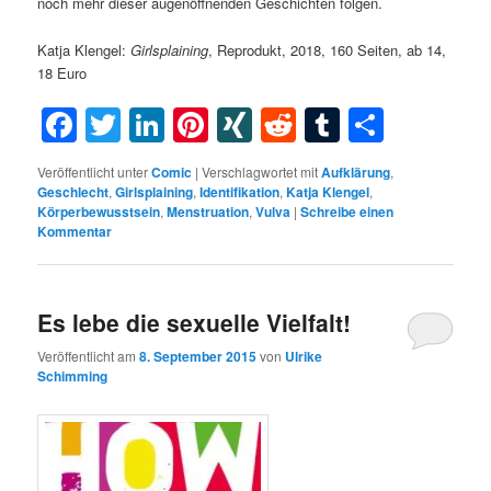
noch mehr dieser augenöffnenden Geschichten folgen.
Katja Klengel:
Girlsplaining
, Reprodukt, 2018, 160 Seiten, ab 14,
18 Euro
Facebook
Twitter
LinkedIn
Pinterest
XING
Reddit
Tumblr
Teilen
Veröffentlicht unter
Comic
|
Verschlagwortet mit
Aufklärung
,
Geschlecht
,
Girlsplaining
,
Identifikation
,
Katja Klengel
,
Körperbewusstsein
,
Menstruation
,
Vulva
|
Schreibe einen
Kommentar
Es lebe die sexuelle Vielfalt!
Veröffentlicht am
8. September 2015
von
Ulrike
Schimming