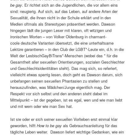
be gay
. Er richtet sich an die Jugendlichen, die vor allem eins
sind: neugierig. Auf sich, auf das Leben, auf andere Arten der
Sexualität, die ihnen nicht in der Schule erklärt und in den
Medien oftmals als Stereotypen präsentiert werden. Dawson
hingegen lädt die jungen Leser mit klaren, oft witzigen und
ironischen Worten – von Volker Oldenburg in charmant-
coole deutsche Varianten übersetzt, die eine unterhaltsame
Lektüre garantieren – in den Club der LGBT*-Leute ein, d.h. in die
Welt der LesbischGayBiTrans*-Menschen (wobei das * für die
Gesamtheit aller sexuellen Orientierungen, sozialen Geschlechter
und Geschlechtsidentitäten steht). Das mag sich, so referiert,
vielleicht etwas sperrig lesen, doch geht es Dawson darum, sich
unbefangen seinen sexuellen Phantasien zu stellen und
herauszufinden, was Mädchen/Junge eigentlich mag. Der
Respekt vor sich selbst und den anderen steht dabei im
Mittelpunkt – ist der gegeben, ist es egal, wen und wie man liebt
und mit wem oder wie man Sex hat.
Ist sie oder er sich seiner sexuellen Vorlieben erst einmal klar
geworden, hilft
How to be gay
als Gebrauchsanleitung für das
tägliche Leben weiter. Dawson liefert wichtige Gedanken, wie ein