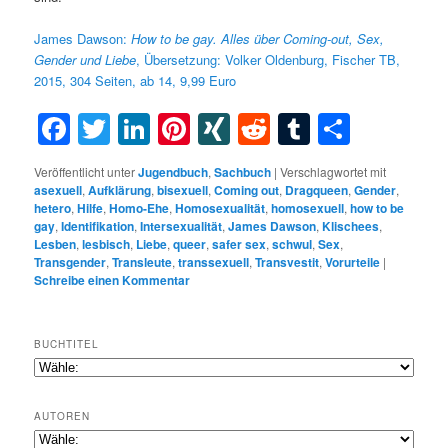
James Dawson:
How to be gay. Alles über Coming-out, Sex,
Gender und Liebe
, Übersetzung: Volker Oldenburg, Fischer TB,
2015, 304 Seiten, ab 14, 9,99 Euro
Facebook
Twitter
LinkedIn
Pinterest
XING
Reddit
Tumblr
Teilen
Veröffentlicht unter
Jugendbuch
,
Sachbuch
|
Verschlagwortet mit
asexuell
,
Aufklärung
,
bisexuell
,
Coming out
,
Dragqueen
,
Gender
,
hetero
,
Hilfe
,
Homo-Ehe
,
Homosexualität
,
homosexuell
,
how to be
gay
,
Identifikation
,
Intersexualität
,
James Dawson
,
Klischees
,
Lesben
,
lesbisch
,
Liebe
,
queer
,
safer sex
,
schwul
,
Sex
,
Transgender
,
Transleute
,
transsexuell
,
Transvestit
,
Vorurteile
|
Schreibe einen Kommentar
BUCHTITEL
AUTOREN