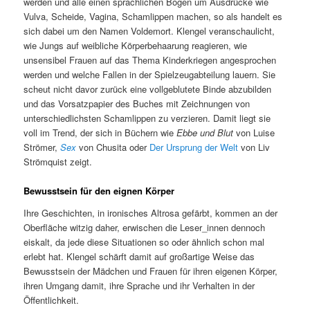
werden und alle einen sprachlichen Bogen um Ausdrücke wie
Vulva, Scheide, Vagina, Schamlippen machen, so als handelt es
sich dabei um den Namen Voldemort. Klengel veranschaulicht,
wie Jungs auf weibliche Körperbehaarung reagieren, wie
unsensibel Frauen auf das Thema Kinderkriegen angesprochen
werden und welche Fallen in der Spielzeugabteilung lauern. Sie
scheut nicht davor zurück eine vollgeblutete Binde abzubilden
und das Vorsatzpapier des Buches mit Zeichnungen von
unterschiedlichsten Schamlippen zu verzieren. Damit liegt sie
voll im Trend, der sich in Büchern wie
Ebbe und Blut
von Luise
Strömer,
Sex
von Chusita oder
Der Ursprung der Welt
von Liv
Strömquist zeigt.
Bewusstsein für den eignen Körper
Ihre Geschichten, in ironisches Altrosa gefärbt, kommen an der
Oberfläche witzig daher, erwischen die Leser_innen dennoch
eiskalt, da jede diese Situationen so oder ähnlich schon mal
erlebt hat. Klengel schärft damit auf großartige Weise das
Bewusstsein der Mädchen und Frauen für ihren eigenen Körper,
ihren Umgang damit, ihre Sprache und ihr Verhalten in der
Öffentlichkeit.