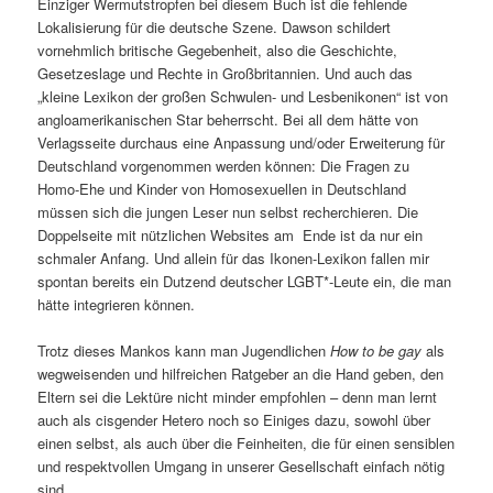
Einziger Wermutstropfen bei diesem Buch ist die fehlende
Lokalisierung für die deutsche Szene. Dawson schildert
vornehmlich britische Gegebenheit, also die Geschichte,
Gesetzeslage und Rechte in Großbritannien. Und auch das
„kleine Lexikon der großen Schwulen- und Lesbenikonen“ ist von
angloamerikanischen Star beherrscht. Bei all dem hätte von
Verlagsseite durchaus eine Anpassung und/oder Erweiterung für
Deutschland vorgenommen werden können: Die Fragen zu
Homo-Ehe und Kinder von Homosexuellen in Deutschland
müssen sich die jungen Leser nun selbst recherchieren. Die
Doppelseite mit nützlichen Websites am Ende ist da nur ein
schmaler Anfang. Und allein für das Ikonen-Lexikon fallen mir
spontan bereits ein Dutzend deutscher LGBT*-Leute ein, die man
hätte integrieren können.
Trotz dieses Mankos kann man Jugendlichen
How to be gay
als
wegweisenden und hilfreichen Ratgeber an die Hand geben, den
Eltern sei die Lektüre nicht minder empfohlen – denn man lernt
auch als cisgender Hetero noch so Einiges dazu, sowohl über
einen selbst, als auch über die Feinheiten, die für einen sensiblen
und respektvollen Umgang in unserer Gesellschaft einfach nötig
sind.