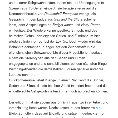
und unserer Sehgewohnheiten, indem sie ihre Überlegungen in
Szenen aus TV-Serien einbaut, sie beispielsweise auf die
Kommandobrücke von
Raumschiff Enterprise
verlegt, als
Gespräch mit den Ladys aus
Sex and the City
erscheinen
lässt
,
oder Anspielungen an
Bridget Jones
und
Harry Potter
einflechtet. Der Wiedererkennungseffekt ist hoch, und das
heimelige Gefühl, den eigenen Serien- und Filmkonsum hier
wiederzufinden, erfreut bei der Lektüre. Doch wieder wird das
Bekannte gebrochen, Klengel legt den Zeichenstift in die
offensichtlichen Schwachpunkte dieser Produktionen, sodass
einem die Stereotypen aus den Serien und Filmen
entgegenprallen und uns sensibilisieren, bei den nächsten Binge-
Watching-Abenden die dargestellten Figuren genauer unter die
Lupe zu nehmen.
Glücklicherweise liefert Klengel in einem Nachwort die Bücher,
Serien und Filme, die sie bei ihrer Arbeit inspiriert haben, und die
eingefleischte Sehgewohnheiten immer noch aufbrechen können.
Der edition f hat sie zudem ausführlich Fragen zu ihrer Arbeit und
ihrer Haltung beantwortet. Nachzulesen ist das Interview
hier
.
Bleibt zu hoffen, dass auf Broadly und später in gedruckter Form