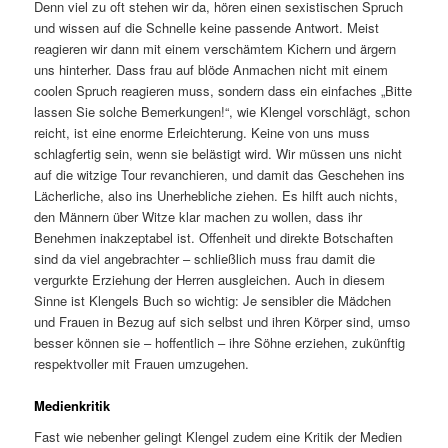
Denn viel zu oft stehen wir da, hören einen sexistischen Spruch
und wissen auf die Schnelle keine passende Antwort. Meist
reagieren wir dann mit einem verschämtem Kichern und ärgern
uns hinterher. Dass frau auf blöde Anmachen nicht mit einem
coolen Spruch reagieren muss, sondern dass ein einfaches „Bitte
lassen Sie solche Bemerkungen!“, wie Klengel vorschlägt, schon
reicht, ist eine enorme Erleichterung. Keine von uns muss
schlagfertig sein, wenn sie belästigt wird. Wir müssen uns nicht
auf die witzige Tour revanchieren, und damit das Geschehen ins
Lächerliche, also ins Unerhebliche ziehen. Es hilft auch nichts,
den Männern über Witze klar machen zu wollen, dass ihr
Benehmen inakzeptabel ist. Offenheit und direkte Botschaften
sind da viel angebrachter – schließlich muss frau damit die
vergurkte Erziehung der Herren ausgleichen. Auch in diesem
Sinne ist Klengels Buch so wichtig: Je sensibler die Mädchen
und Frauen in Bezug auf sich selbst und ihren Körper sind, umso
besser können sie – hoffentlich – ihre Söhne erziehen, zukünftig
respektvoller mit Frauen umzugehen.
Medienkritik
Fast wie nebenher gelingt Klengel zudem eine Kritik der Medien