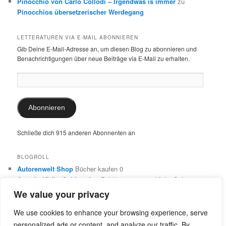
Pinocchio von Carlo Collodi – Irgendwas is immer
zu
Pinocchios übersetzerischer Werdegang
LETTERATUREN VIA E-MAIL ABONNIEREN
Gib Deine E-Mail-Adresse an, um diesen Blog zu abonnieren und
Benachrichtigungen über neue Beiträge via E-Mail zu erhalten.
E-
Mail-
Adresse:
Abonnieren
Schließe dich 915 anderen Abonnenten an
BLOGROLL
Autorenwelt Shop
Bücher kaufen 0
Autorin Ulrike Schimming
Publikationen von Ulrike Schimming
0
We value your privacy
Dr. Ulrike Schimming
Übersetzungen aus dem Italienischen
und Englischen 0
We use cookies to enhance your browsing experience, serve
personalized ads or content, and analyze our traffic. By