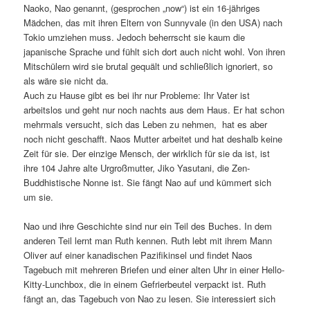
Naoko, Nao genannt, (gesprochen „now“) ist ein 16-jähriges
Mädchen, das mit ihren Eltern von Sunnyvale (in den USA) nach
Tokio umziehen muss. Jedoch beherrscht sie kaum die
japanische Sprache und fühlt sich dort auch nicht wohl. Von ihren
Mitschülern wird sie brutal gequält und schließlich ignoriert, so
als wäre sie nicht da.
Auch zu Hause gibt es bei ihr nur Probleme: Ihr Vater ist
arbeitslos und geht nur noch nachts aus dem Haus. Er hat schon
mehrmals versucht, sich das Leben zu nehmen, hat es aber
noch nicht geschafft. Naos Mutter arbeitet und hat deshalb keine
Zeit für sie. Der einzige Mensch, der wirklich für sie da ist, ist
ihre 104 Jahre alte Urgroßmutter, Jiko Yasutani, die Zen-
Buddhistische Nonne ist. Sie fängt Nao auf und kümmert sich
um sie.
Nao und ihre Geschichte sind nur ein Teil des Buches. In dem
anderen Teil lernt man Ruth kennen. Ruth lebt mit ihrem Mann
Oliver auf einer kanadischen Pazifikinsel und findet Naos
Tagebuch mit mehreren Briefen und einer alten Uhr in einer Hello-
Kitty-Lunchbox, die in einem Gefrierbeutel verpackt ist. Ruth
fängt an, das Tagebuch von Nao zu lesen. Sie interessiert sich