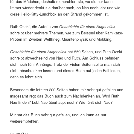
für das Mädchen, deshalb recherchiert sie, wo sie nur kann.
Immer wieder denkt sie darüber nach, ob Nao noch lebt und wie
diese Hello-Kitty-Lunchbox an den Strand gekommen ist.
Ruth Ozeki, die Autorin von
Geschichte für einen Augenblick
,
schreibt über mehrere Themen, wie zum Beispiel über Kamikaze-
Piloten im Zweiten Weltkrieg, Quantenphysik und Mobbing.
Geschichte für einen Augenblick
hat 559 Seiten, und Ruth Ozeki
schreibt abwechselnd von Nao und Ruth. Am Schluss befinden
sich noch fünf Anhänge. Trotz der vielen Seiten sollte man sich
nicht abschrecken lassen und dieses Buch auf jeden Fall lesen,
denn es lohnt sich.
Besonders die letzten 200 Seiten haben mir sehr gut gefallen und
insgesamt regt das Buch auch zum Nachdenken an. Wird Ruth
Nao finden? Lebt Nao überhaupt noch? Wie fühlt sich Nao?
Mir hat das Buch sehr gut gefallen, und ich kann es nur
weiterempfehlen.
Laura (14)