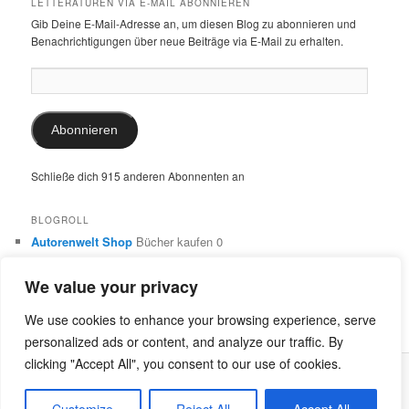
LETTERATUREN VIA E-MAIL ABONNIEREN
Gib Deine E-Mail-Adresse an, um diesen Blog zu abonnieren und
Benachrichtigungen über neue Beiträge via E-Mail zu erhalten.
E-
Mail-
Adresse:
Abonnieren
Schließe dich 915 anderen Abonnenten an
BLOGROLL
Autorenwelt Shop
Bücher kaufen 0
Autorin Ulrike Schimming
Publikationen von Ulrike Schimming
0
We value your privacy
Dr. Ulrike Schimming
Übersetzungen aus dem Italienischen
und Englischen 0
We use cookies to enhance your browsing experience, serve
personalized ads or content, and analyze our traffic. By
clicking "Accept All", you consent to our use of cookies.
Stolz präsentiert von WordPress