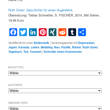
Ruth Ozeki:
Geschichte
für
einen
Augenblick
,
Übersetzung:
Tobias Schnettler, S. FISCHER, 2014, 560 Seiten,
19,99 Euro
Facebook
Twitter
LinkedIn
Pinterest
XING
Reddit
Tumblr
Teilen
Veröffentlicht unter
Belletristik
|
Verschlagwortet mit
Depression
,
Japan
,
Kanada
,
Leben
,
Mobbing
,
Nao
,
Pazifik
,
Rätsel
,
Ruth Ozeki
,
Tagebuch
,
Tod
,
Tzunami
|
Schreibe einen Kommentar
BUCHTITEL
AUTOREN
ÜBERSETZER