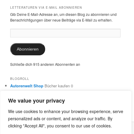
LETTERATUREN VIA E-MAIL ABONNIEREN
Gib Deine E-Mail-Adresse an, um diesen Blog zu abonnieren und
Benachrichtigungen über neue Beiträge via E-Mail zu erhalten.
E-
Mail-
Adresse:
Abonnieren
Schließe dich 915 anderen Abonnenten an
BLOGROLL
Autorenwelt Shop
Bücher kaufen 0
Autorin Ulrike Schimming
Publikationen von Ulrike Schimming
0
We value your privacy
Dr. Ulrike Schimming
Übersetzungen aus dem Italienischen
und Englischen 0
We use cookies to enhance your browsing experience, serve
personalized ads or content, and analyze our traffic. By
clicking "Accept All", you consent to our use of cookies.
Stolz präsentiert von WordPress