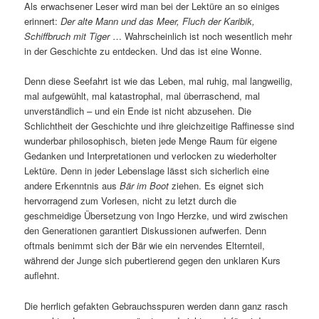
Als erwachsener Leser wird man bei der Lektüre an so einiges
erinnert:
Der alte Mann und das Meer, Fluch der Karibik,
Schiffbruch mit Tiger
… Wahrscheinlich ist noch wesentlich mehr
in der Geschichte zu entdecken. Und das ist eine Wonne.
Denn diese Seefahrt ist wie das Leben, mal ruhig, mal langweilig,
mal aufgewühlt, mal katastrophal, mal überraschend, mal
unverständlich – und ein Ende ist nicht abzusehen. Die
Schlichtheit der Geschichte und ihre gleichzeitige Raffinesse sind
wunderbar philosophisch, bieten jede Menge Raum für eigene
Gedanken und Interpretationen und verlocken zu wiederholter
Lektüre. Denn in jeder Lebenslage lässt sich sicherlich eine
andere Erkenntnis aus
Bär im Boot
ziehen. Es eignet sich
hervorragend zum Vorlesen, nicht zu letzt durch die
geschmeidige Übersetzung von Ingo Herzke, und wird zwischen
den Generationen garantiert Diskussionen aufwerfen. Denn
oftmals benimmt sich der Bär wie ein nervendes Elternteil,
während der Junge sich pubertierend gegen den unklaren Kurs
auflehnt.
Die herrlich gefakten Gebrauchsspuren werden dann ganz rasch