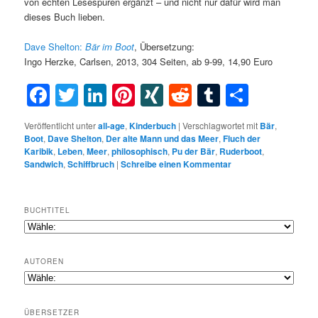
von echten Lesespuren ergänzt – und nicht nur dafür wird man
dieses Buch lieben.
Dave Shelton:
Bär im Boot
, Übersetzung:
Ingo Herzke, Carlsen, 2013, 304 Seiten, ab 9-99, 14,90 Euro
Facebook
Twitter
LinkedIn
Pinterest
XING
Reddit
Tumblr
Teilen
Veröffentlicht unter
all-age
,
Kinderbuch
|
Verschlagwortet mit
Bär
,
Boot
,
Dave Shelton
,
Der alte Mann und das Meer
,
Fluch der
Karibik
,
Leben
,
Meer
,
philosophisch
,
Pu der Bär
,
Ruderboot
,
Sandwich
,
Schiffbruch
|
Schreibe einen Kommentar
BUCHTITEL
AUTOREN
ÜBERSETZER