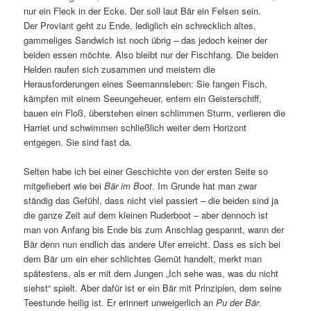
nur ein Fleck in der Ecke. Der soll laut Bär ein Felsen sein.
Der Proviant geht zu Ende, lediglich ein schrecklich altes,
gammeliges Sandwich ist noch übrig – das jedoch keiner der
beiden essen möchte. Also bleibt nur der Fischfang. Die beiden
Helden raufen sich zusammen und meistern die
Herausforderungen eines Seemannsleben: Sie fangen Fisch,
kämpfen mit einem Seeungeheuer, entern ein Geisterschiff,
bauen ein Floß, überstehen einen schlimmen Sturm, verlieren die
Harriet und schwimmen schließlich weiter dem Horizont
entgegen. Sie sind fast da.
Selten habe ich bei einer Geschichte von der ersten Seite so
mitgefiebert wie bei
Bär im Boot
. Im Grunde hat man zwar
ständig das Gefühl, dass nicht viel passiert – die beiden sind ja
die ganze Zeit auf dem kleinen Ruderboot – aber dennoch ist
man von Anfang bis Ende bis zum Anschlag gespannt, wann der
Bär denn nun endlich das andere Ufer erreicht. Dass es sich bei
dem Bär um ein eher schlichtes Gemüt handelt, merkt man
spätestens, als er mit dem Jungen „Ich sehe was, was du nicht
siehst“ spielt. Aber dafür ist er ein Bär mit Prinzipien, dem seine
Teestunde heilig ist. Er erinnert unweigerlich an
Pu der Bär
.