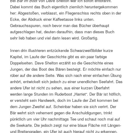
Bei
Bär im Boot
von Dave Shelton war ich sofort entbrannt.
Dabei kommt das Buch eigentlich ziemlich heruntergekommen
her: Abgestoßen, verblasst, ein Fliegenschiss rechts oben in der
Ecke, der Abdruck einer Kaffeetasse links unten.
Gebrauchsspuren, noch bevor man das Bücher überhaupt
aufgeschlagen hat, deuten daraufhin, dass man dieses Buch
sehr lieb haben und viel darin lesen wird. Großartig.
Innen drin illustrieren entzückende Schwarzweißbilder kurze
Kapitel, im Laufe der Geschichte gibt es ein paar farbige
Doppelseiten. Dave Shelton erzählt so die Geschichte eines
Jungen, der das Boot des Bären besteigt. Er möchte einfach nur
rüber auf die andere Seite. Was sich nach einer einfachen Übung
anhört, entwickelt sich jedoch zu einer unendlichen Seefahrt. Das
andere Ufer ist nicht zu sehen, aus einer kurzen Überfahrt
werden lange Stunden im Ruderboot „Harriet“. Der Bär ist höflich,
er versteht sein Handwerk, doch im Laufe der Zeit kommen bei
dem Jungen Zweifel auf. Scheinbar haben sie sich verirrt. Der
Bär wehrt sich vehement gegen die Anschuldigungen, trinkt
pünktlich um vier Uhr nachmittags Tee und schaut noch mal auf
die Seekarte. Die jedoch zeigt nur eine blaue Fläche mit Längen-
und Breitengraden, ein Ufer ist auch hierauf nicht zu erkennen,