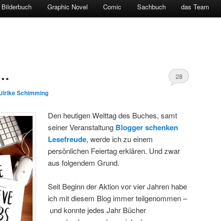
Bilderbuch
Graphic Novel
Comic
Sachbuch
das Team
 …
28
Ulrike Schimming
Den heutigen Welttag des Buches, samt
seiner Veranstaltung
Blogger schenken
Lesefreude
, werde ich zu einem
persönlichen Feiertag erklären. Und zwar
aus folgendem Grund.
Seit Beginn der Aktion vor vier Jahren habe
ich mit diesem Blog immer teilgenommen –
und konnte jedes Jahr Bücher