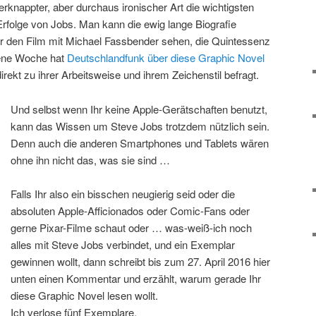
 verknappter, aber durchaus ironischer Art die wichtigsten
rfolge von Jobs. Man kann die ewig lange Biografie
r den Film mit Michael Fassbender sehen, die Quintessenz
ngene Woche hat
Deutschlandfunk über diese Graphic Novel
rekt zu ihrer Arbeitsweise und ihrem Zeichenstil befragt.
Und selbst wenn Ihr keine Apple-Gerätschaften benutzt,
kann das Wissen um Steve Jobs trotzdem nützlich sein.
Denn auch die anderen Smartphones und Tablets wären
ohne ihn nicht das, was sie sind …
Falls Ihr also ein bisschen neugierig seid oder die
absoluten Apple-Afficionados oder Comic-Fans oder
gerne Pixar-Filme schaut oder … was-weiß-ich noch
alles mit Steve Jobs verbindet, und ein Exemplar
gewinnen wollt, dann schreibt bis zum 27. April 2016 hier
unten einen Kommentar und erzählt, warum gerade Ihr
diese Graphic Novel lesen wollt.
Ich verlose fünf Exemplare.