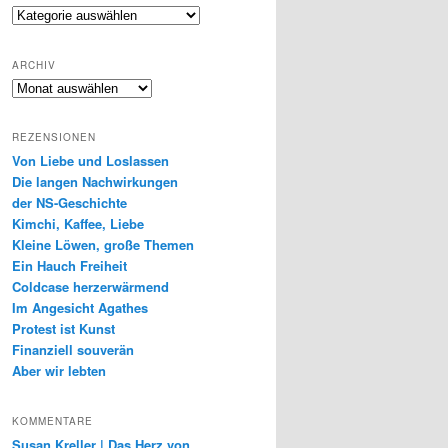
Genres
ARCHIV
Archiv
REZENSIONEN
Von Liebe und Loslassen
Die langen Nachwirkungen
der NS-Geschichte
Kimchi, Kaffee, Liebe
Kleine Löwen, große Themen
Ein Hauch Freiheit
Coldcase herzerwärmend
Im Angesicht Agathes
Protest ist Kunst
Finanziell souverän
Aber wir lebten
KOMMENTARE
Susan Kreller | Das Herz von