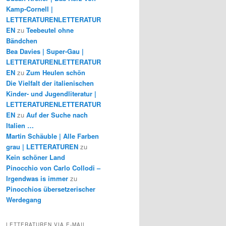
Kamp-Cornell |
LETTERATURENLETTERATUR
EN
zu
Teebeutel ohne
Bändchen
Bea Davies | Super-Gau |
LETTERATURENLETTERATUR
EN
zu
Zum Heulen schön
Die Vielfalt der italienischen
Kinder- und Jugendliteratur |
LETTERATURENLETTERATUR
EN
zu
Auf der Suche nach
Italien …
Martin Schäuble | Alle Farben
grau | LETTERATUREN
zu
Kein schöner Land
Pinocchio von Carlo Collodi –
Irgendwas is immer
zu
Pinocchios übersetzerischer
Werdegang
LETTERATUREN VIA E-MAIL