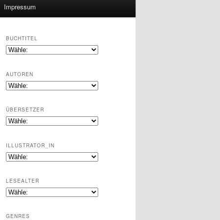
Impressum
BUCHTITEL
AUTOREN
ÜBERSETZER
ILLUSTRATOR_IN
LESEALTER
GENRES