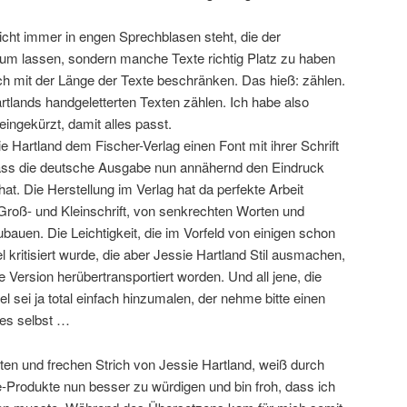
icht immer in engen Sprechblasen steht, die der
um lassen, sondern manche Texte richtig Platz zu haben
h mit der Länge der Texte beschränken. Das hieß: zählen.
tlands handgeletterten Texten zählen. Ich habe also
ingekürzt, damit alles passt.
Hartland dem Fischer-Verlag einen Font mit ihrer Schrift
dass die deutsche Ausgabe nun annähernd den Eindruck
at. Die Herstellung im Verlag hat da perfekte Arbeit
n Groß- und Kleinschrift, von senkrechten Worten und
ubauen. Die Leichtigkeit, die im Vorfeld von einigen schon
 kritisiert wurde, die aber Jessie Hartland Stil ausmachen,
e Version herübertransportiert worden. Und all jene, die
 sei ja total einfach hinzumalen, der nehme bitte einen
 es selbst …
chten und frechen Strich von Jessie Hartland, weiß durch
-Produkte nun besser zu würdigen und bin froh, dass ich