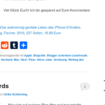
Viel Glück Euch! Ich bin gespannt auf Eure Kommentare
Das wahnsinnig genliale Leben des iPhone-Erfinders
,
, Fischer, 2016, 237 Seiten, 16,99 Euro
dIn
terest
XING
Reddit
Tumblr
Teilen
erschlagwortet mit
Apple
,
Biografie
,
Blogger schenken Lesefreude
,
 Hartland
,
Mac
,
Next
,
Pixar
,
Steve Jobs
,
Verlosung
,
Welttag des
rds
2
on
Ulrike Schimming
Wer sich auf meinem Blog öfter mal herumtreibt,