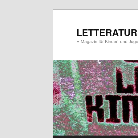
Zum
Zum
primären
sekundären
Inhalt
Inhalt
LETTERATUR
springen
springen
E-Magazin für Kinder- und Juge