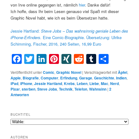
von Irve online gegangen ist, nämlich
hier
. Danke dafür!
Ich hoffe, dass Ihr beim Lesen genauso viel Spaß mit dieser
Graphic Novel habt, wie ich es beim Übersetzen hatte.
Jessie Hartland:
Steve Jobs – Das wahnsinnig geniale Leben des
iPhone-Erfinders.
Eine Comic-Biographie. Übersetzung: Ulrike
Schimming, Fischer, 2016, 240 Seiten, 16,99 Euro
Facebook
Twitter
LinkedIn
Pinterest
XING
Reddit
Tumblr
Teilen
Veröffentlicht unter
Comic
,
Graphic Novel
|
Verschlagwortet mit
Äpfel
,
Apple
,
Biografie
,
Computer
,
Erfindung
,
Garage
,
Geschichte
,
Indien
,
iPad
,
iPhone
,
Jessie Hartland
,
Krebs
,
Leben
,
Liebe
,
Mac
,
Nerd
,
Pixar
,
sterben
,
Steve Jobs
,
Technik
,
Telefon
,
Wahnsinn
|
2
Antworten
BUCHTITEL
AUTOREN