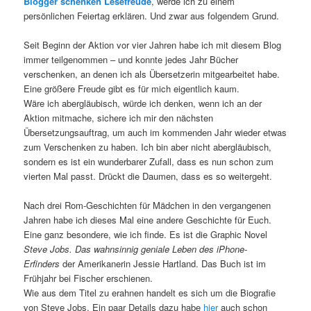
Blogger schenken Lesefreude
, werde ich zu einem
persönlichen Feiertag erklären. Und zwar aus folgendem Grund.
Seit Beginn der Aktion vor vier Jahren habe ich mit diesem Blog
immer teilgenommen – und konnte jedes Jahr Bücher
verschenken, an denen ich als Übersetzerin mitgearbeitet habe.
Eine größere Freude gibt es für mich eigentlich kaum.
Wäre ich abergläubisch, würde ich denken, wenn ich an der
Aktion mitmache, sichere ich mir den nächsten
Übersetzungsauftrag, um auch im kommenden Jahr wieder etwas
zum Verschenken zu haben. Ich bin aber nicht abergläubisch,
sondern es ist ein wunderbarer Zufall, dass es nun schon zum
vierten Mal passt. Drückt die Daumen, dass es so weitergeht.
Nach drei Rom-Geschichten für Mädchen in den vergangenen
Jahren habe ich dieses Mal eine andere Geschichte für Euch.
Eine ganz besondere, wie ich finde. Es ist die Graphic Novel
Steve Jobs. Das wahnsinnig geniale Leben des iPhone-
Erfinders
der Amerikanerin Jessie Hartland. Das Buch ist im
Frühjahr bei Fischer erschienen.
Wie aus dem Titel zu erahnen handelt es sich um die Biografie
von Steve Jobs. Ein paar Details dazu habe
hier
auch schon