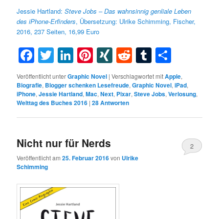
Jessie Hartland:
Steve Jobs – Das wahnsinnig genliale Leben
des iPhone-Erfinders
, Übersetzung: Ulrike Schimming, Fischer,
2016, 237 Seiten, 16,99 Euro
Facebook
Twitter
LinkedIn
Pinterest
XING
Reddit
Tumblr
Teilen
Veröffentlicht unter
Graphic Novel
|
Verschlagwortet mit
Apple
,
Biografie
,
Blogger schenken Lesefreude
,
Graphic Novel
,
iPad
,
iPhone
,
Jessie Hartland
,
Mac
,
Next
,
Pixar
,
Steve Jobs
,
Verlosung
,
Welttag des Buches 2016
|
28
Antworten
Nicht nur für Nerds
2
Veröffentlicht am
25. Februar 2016
von
Ulrike
Schimming