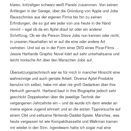
klaren, kritzeligen schwarz-weiß Panels zusammen. Von seinen
Anfängen in der Garage, über die Gründung von Apple und Jobs
Rausschmiss aus der eigenen Firma bis hin zu seinen
Erfindungen, die so gut wie jeder von uns heute in die Hand
nimmt – egal ob da ein Apfel drauf ist oder ein anderer
Schriftzug. Ob wir die Person Steve Jobs nun kennen oder nicht,
in unseren Haushalten ist er auf die eine oder andere Art
vertreten. Und sei es in der Form einer DVD eines Pixar-Films …
Jessie Hartlands Graphic Novel klärt auf sehr unterhaltsame und
leicht ironische Art über den Menschen Jobs auf.
Übersetzungstechnisch war es für mich in mancher Hinsicht eine
wahnsinnige und auch geniale Arbeit. Diverse Apfel-Produkte
benutze ich selbst, habe mir aber nie groß Gedanken über ihre
Herkunft gemacht. Hartland baut in ihre Biographie jedoch sehr
geschickt Doppelseiten über die jeweilige Technik der
vergangenen Jahrzehnte ein – und da wurde ich dann wieder an
meine eigene Jugend erinnert und an die ersten Tippversuche auf
einem C64 und seltsame Nintendo-Daddel-Spiele. Manches, was
heute vergessen ist wie Kompaktkassette und Walkman kamen
mir wieder in den Sinn. Irgendwann hatte ich sogar mal eine