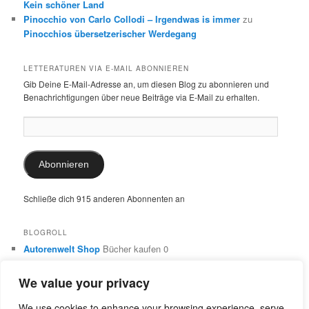
Kein schöner Land
Pinocchio von Carlo Collodi – Irgendwas is immer
zu
Pinocchios übersetzerischer Werdegang
LETTERATUREN VIA E-MAIL ABONNIEREN
Gib Deine E-Mail-Adresse an, um diesen Blog zu abonnieren und
Benachrichtigungen über neue Beiträge via E-Mail zu erhalten.
E-
Mail-
Adresse:
Abonnieren
Schließe dich 915 anderen Abonnenten an
BLOGROLL
Autorenwelt Shop
Bücher kaufen 0
Autorin Ulrike Schimming
Publikationen von Ulrike Schimming
0
We value your privacy
Dr. Ulrike Schimming
Übersetzungen aus dem Italienischen
und Englischen 0
We use cookies to enhance your browsing experience, serve