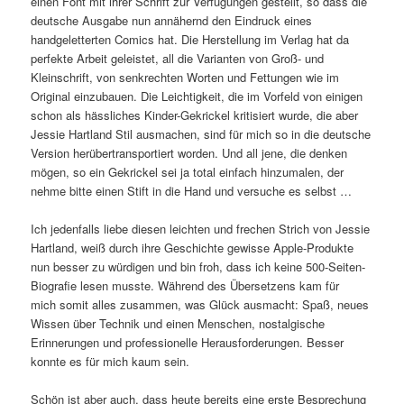
einen Font mit ihrer Schrift zur Verfügungen gestellt, so dass die
deutsche Ausgabe nun annähernd den Eindruck eines
handgeletterten Comics hat. Die Herstellung im Verlag hat da
perfekte Arbeit geleistet, all die Varianten von Groß- und
Kleinschrift, von senkrechten Worten und Fettungen wie im
Original einzubauen. Die Leichtigkeit, die im Vorfeld von einigen
schon als hässliches Kinder-Gekrickel kritisiert wurde, die aber
Jessie Hartland Stil ausmachen, sind für mich so in die deutsche
Version herübertransportiert worden. Und all jene, die denken
mögen, so ein Gekrickel sei ja total einfach hinzumalen, der
nehme bitte einen Stift in die Hand und versuche es selbst …
Ich jedenfalls liebe diesen leichten und frechen Strich von Jessie
Hartland, weiß durch ihre Geschichte gewisse Apple-Produkte
nun besser zu würdigen und bin froh, dass ich keine 500-Seiten-
Biografie lesen musste. Während des Übersetzens kam für
mich somit alles zusammen, was Glück ausmacht: Spaß, neues
Wissen über Technik und einen Menschen, nostalgische
Erinnerungen und professionelle Herausforderungen. Besser
konnte es für mich kaum sein.
Schön ist aber auch, dass heute bereits eine erste Besprechung