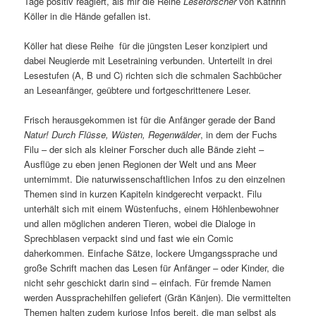
Tage positiv reagiert, als mir die Reihe
Leseforscher
von Kathrin
Köller in die Hände gefallen ist.
Köller hat diese Reihe für die jüngsten Leser konzipiert und
dabei Neugierde mit Lesetraining verbunden. Unterteilt in drei
Lesestufen (A, B und C) richten sich die schmalen Sachbücher
an Leseanfänger, geübtere und fortgeschrittenere Leser.
Frisch herausgekommen ist für die Anfänger gerade der Band
Natur! Durch Flüsse, Wüsten, Regenwälder
, in dem der Fuchs
Filu – der sich als kleiner Forscher duch alle Bände zieht –
Ausflüge zu eben jenen Regionen der Welt und ans Meer
unternimmt. Die naturwissenschaftlichen Infos zu den einzelnen
Themen sind in kurzen Kapiteln kindgerecht verpackt. Filu
unterhält sich mit einem Wüstenfuchs, einem Höhlenbewohner
und allen möglichen anderen Tieren, wobei die Dialoge in
Sprechblasen verpackt sind und fast wie ein Comic
daherkommen. Einfache Sätze, lockere Umgangssprache und
große Schrift machen das Lesen für Anfänger – oder Kinder, die
nicht sehr geschickt darin sind – einfach. Für fremde Namen
werden Aussprachehilfen geliefert (Grän Känjen). Die vermittelten
Themen halten zudem kuriose Infos bereit, die man selbst als