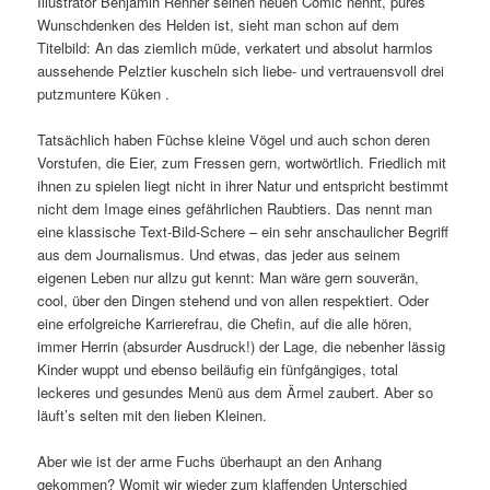
Illustrator Benjamin Renner seinen neuen Comic nennt, pures
Wunschdenken des Helden ist, sieht man schon auf dem
Titelbild: An das ziemlich müde, verkatert und absolut harmlos
aussehende Pelztier kuscheln sich liebe- und vertrauensvoll drei
putzmuntere Küken .
Tatsächlich haben Füchse kleine Vögel und auch schon deren
Vorstufen, die Eier, zum Fressen gern, wortwörtlich. Friedlich mit
ihnen zu spielen liegt nicht in ihrer Natur und entspricht bestimmt
nicht dem Image eines gefährlichen Raubtiers. Das nennt man
eine klassische Text-Bild-Schere – ein sehr anschaulicher Begriff
aus dem Journalismus. Und etwas, das jeder aus seinem
eigenen Leben nur allzu gut kennt: Man wäre gern souverän,
cool, über den Dingen stehend und von allen respektiert. Oder
eine erfolgreiche Karrierefrau, die Chefin, auf die alle hören,
immer Herrin (absurder Ausdruck!) der Lage, die nebenher lässig
Kinder wuppt und ebenso beiläufig ein fünfgängiges, total
leckeres und gesundes Menü aus dem Ärmel zaubert. Aber so
läuft’s selten mit den lieben Kleinen.
Aber wie ist der arme Fuchs überhaupt an den Anhang
gekommen? Womit wir wieder zum klaffenden Unterschied