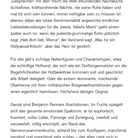
„Gesprächen“ mit dem frisch die Welt erkundenden Nachwuchs.
Schlaflose, kräftezehrende Nächte, nie seine Ruhe haben und
mal für sich sein können, immer verfügbar sein zu müssen ist
ebenso dabei wie totale Sentimentalität angesichts kindlicher
Liebesbekundungen für die „beste, liebste Mami“ (geht einem
später auch so, wenn der pubertär-grummelige Sohn plötzlich
sagt „Hab dich lieb, Mama“; der Verstand sagt „Was für ein
Hollywood-Kitsch“, aber das Herz ist gerührt).
Für alle gibt’s schräge Nebenfiguren und Charaktertypen, etwa
der schluffige Hofhund, der sich wie ein Dorfbürgermeister um die
Begehrlichkeiten der Hofbewohner kümmern soll und geschickt
alle Arbeit delegiert. Oder die extrem dominante, meckernde
Oberhenne mit ihren militärischen Bürgerwehrambitionen gegen
einen eigentlich harmlosen, höchstens lästigen Gegner.
Genial sind Benjamin Renners Illustrationen: Im Fuchs spiegelt
sich das gesamte emotionale Spektrum, er ist euphorisch,
frustriert, voller Liebe, Fürsorge und Zuneigung, zweifelt und
verzweifelt, völlig erschöpft, am Rand des
Nervenzusammenbruchs, wütend bis zum Ausflippen, manchmal
treudoof und manchmal sehr schlau – das alles zeigt sich in