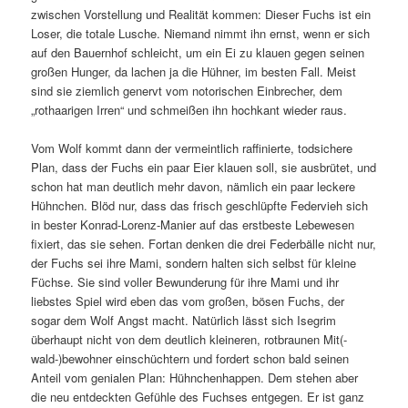
zwischen Vorstellung und Realität kommen: Dieser Fuchs ist ein
Loser, die totale Lusche. Niemand nimmt ihn ernst, wenn er sich
auf den Bauernhof schleicht, um ein Ei zu klauen gegen seinen
großen Hunger, da lachen ja die Hühner, im besten Fall. Meist
sind sie ziemlich genervt vom notorischen Einbrecher, dem
„rothaarigen Irren“ und schmeißen ihn hochkant wieder raus.
Vom Wolf kommt dann der vermeintlich raffinierte, todsichere
Plan, dass der Fuchs ein paar Eier klauen soll, sie ausbrütet, und
schon hat man deutlich mehr davon, nämlich ein paar leckere
Hühnchen. Blöd nur, dass das frisch geschlüpfte Federvieh sich
in bester Konrad-Lorenz-Manier auf das erstbeste Lebewesen
fixiert, das sie sehen. Fortan denken die drei Federbälle nicht nur,
der Fuchs sei ihre Mami, sondern halten sich selbst für kleine
Füchse. Sie sind voller Bewunderung für ihre Mami und ihr
liebstes Spiel wird eben das vom großen, bösen Fuchs, der
sogar dem Wolf Angst macht. Natürlich lässt sich Isegrim
überhaupt nicht von dem deutlich kleineren, rotbraunen Mit(-
wald-)bewohner einschüchtern und fordert schon bald seinen
Anteil vom genialen Plan: Hühnchenhappen. Dem stehen aber
die neu entdeckten Gefühle des Fuchses entgegen. Er ist ganz