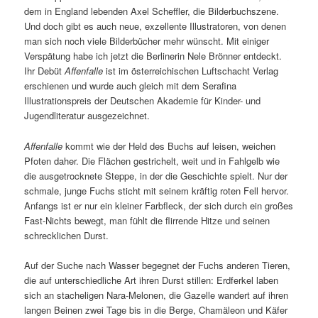
dem in England lebenden Axel Scheffler, die Bilderbuchszene.
Und doch gibt es auch neue, exzellente Illustratoren, von denen
man sich noch viele Bilderbücher mehr wünscht. Mit einiger
Verspätung habe ich jetzt die Berlinerin Nele Brönner entdeckt.
Ihr Debüt
Affenfalle
ist im österreichischen Luftschacht Verlag
erschienen und wurde auch gleich mit dem Serafina
Illustrationspreis der Deutschen Akademie für Kinder- und
Jugendliteratur ausgezeichnet.
Affenfalle
kommt wie der Held des Buchs auf leisen, weichen
Pfoten daher. Die Flächen gestrichelt, weit und in Fahlgelb wie
die ausgetrocknete Steppe, in der die Geschichte spielt. Nur der
schmale, junge Fuchs sticht mit seinem kräftig roten Fell hervor.
Anfangs ist er nur ein kleiner Farbfleck, der sich durch ein großes
Fast-Nichts bewegt, man fühlt die flirrende Hitze und seinen
schrecklichen Durst.
Auf der Suche nach Wasser begegnet der Fuchs anderen Tieren,
die auf unterschiedliche Art ihren Durst stillen: Erdferkel laben
sich an stacheligen Nara-Melonen, die Gazelle wandert auf ihren
langen Beinen zwei Tage bis in die Berge, Chamäleon und Käfer