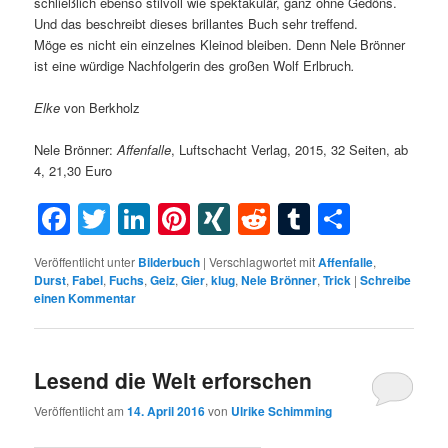
schließlich ebenso stilvoll wie spektakulär, ganz ohne Gedöns.
Und das beschreibt dieses brillantes Buch sehr treffend.
Möge es nicht ein einzelnes Kleinod bleiben. Denn Nele Brönner
ist eine würdige Nachfolgerin des großen Wolf Erlbruch
.
Elke
von Berkholz
Nele Brönner:
Affenfalle
, Luftschacht Verlag, 2015, 32 Seiten, ab
4, 21,30 Euro
Facebook
Twitter
LinkedIn
Pinterest
XING
Reddit
Tumblr
Teilen
Veröffentlicht unter
Bilderbuch
|
Verschlagwortet mit
Affenfalle
,
Durst
,
Fabel
,
Fuchs
,
Geiz
,
Gier
,
klug
,
Nele Brönner
,
Trick
|
Schreibe
einen Kommentar
Lesend die Welt erforschen
Veröffentlicht am
14. April 2016
von
Ulrike Schimming