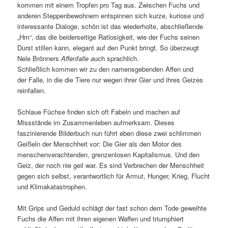
kommen mit einem Tropfen pro Tag aus. Zwischen Fuchs und
anderen Steppenbewohnern entspinnen sich kurze, kuriose und
interessante Dialoge, schön ist das wiederholte, abschließende
„Hm“, das die beiderseitige Ratlosigkeit, wie der Fuchs seinen
Durst stillen kann, elegant auf den Punkt bringt. So überzeugt
Nele Brönners
Affenfalle a
uch sprachlich.
Schließlich kommen wir zu den namensgebenden Affen und
der Falle, in die die Tiere nur wegen ihrer Gier und ihres Geizes
reinfallen.
Schlaue Füchse finden sich oft Fabeln und machen auf
Missstände im Zusammenleben aufmerksam. Dieses
faszinierende Bilderbuch nun führt eben diese zwei schlimmen
Geißeln der Menschheit vor: Die Gier als den Motor des
menschenverachtenden, grenzenlosen Kapitalismus. Und den
Geiz, der noch nie geil war. Es sind Verbrechen der Menschheit
gegen sich selbst, verantwortlich für Armut, Hunger, Krieg, Flucht
und Klimakatastrophen.
Mit Grips und Geduld schlägt der fast schon dem Tode geweihte
Fuchs die Affen mit ihren eigenen Waffen und triumphiert