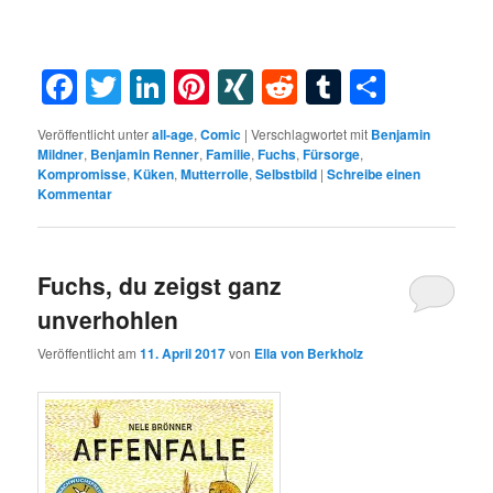
Facebook
Twitter
LinkedIn
Pinterest
XING
Reddit
Tumblr
Teilen
Veröffentlicht unter
all-age
,
Comic
|
Verschlagwortet mit
Benjamin
Mildner
,
Benjamin Renner
,
Familie
,
Fuchs
,
Fürsorge
,
Kompromisse
,
Küken
,
Mutterrolle
,
Selbstbild
|
Schreibe einen
Kommentar
Fuchs, du zeigst ganz
unverhohlen
Veröffentlicht am
11. April 2017
von
Ella von Berkholz