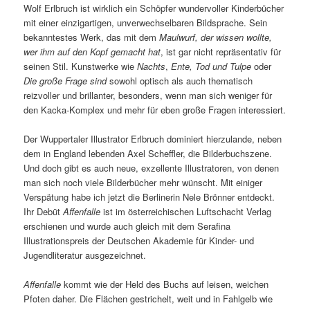
Wolf Erlbruch ist wirklich ein Schöpfer wundervoller Kinderbücher
mit einer einzigartigen, unverwechselbaren Bildsprache. Sein
bekanntestes Werk, das mit dem
Maulwurf, der wissen wollte,
wer ihm auf den Kopf gemacht hat
, ist gar nicht repräsentativ für
seinen Stil. Kunstwerke wie
Nachts
,
Ente, Tod und Tulpe
oder
Die große Frage sind
sowohl optisch als auch thematisch
reizvoller und brillanter, besonders, wenn man sich weniger für
den Kacka-Komplex und mehr für eben große Fragen interessiert.
Der Wuppertaler Illustrator Erlbruch dominiert hierzulande, neben
dem in England lebenden Axel Scheffler, die Bilderbuchszene.
Und doch gibt es auch neue, exzellente Illustratoren, von denen
man sich noch viele Bilderbücher mehr wünscht. Mit einiger
Verspätung habe ich jetzt die Berlinerin Nele Brönner entdeckt.
Ihr Debüt
Affenfalle
ist im österreichischen Luftschacht Verlag
erschienen und wurde auch gleich mit dem Serafina
Illustrationspreis der Deutschen Akademie für Kinder- und
Jugendliteratur ausgezeichnet.
Affenfalle
kommt wie der Held des Buchs auf leisen, weichen
Pfoten daher. Die Flächen gestrichelt, weit und in Fahlgelb wie