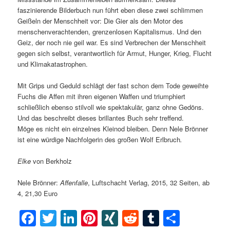
faszinierende Bilderbuch nun führt eben diese zwei schlimmen
Geißeln der Menschheit vor: Die Gier als den Motor des
menschenverachtenden, grenzenlosen Kapitalismus. Und den
Geiz, der noch nie geil war. Es sind Verbrechen der Menschheit
gegen sich selbst, verantwortlich für Armut, Hunger, Krieg, Flucht
und Klimakatastrophen.
Mit Grips und Geduld schlägt der fast schon dem Tode geweihte
Fuchs die Affen mit ihren eigenen Waffen und triumphiert
schließlich ebenso stilvoll wie spektakulär, ganz ohne Gedöns.
Und das beschreibt dieses brillantes Buch sehr treffend.
Möge es nicht ein einzelnes Kleinod bleiben. Denn Nele Brönner
ist eine würdige Nachfolgerin des großen Wolf Erlbruch
.
Elke
von Berkholz
Nele Brönner:
Affenfalle
, Luftschacht Verlag, 2015, 32 Seiten, ab
4, 21,30 Euro
Facebook
Twitter
LinkedIn
Pinterest
XING
Reddit
Tumblr
Teilen