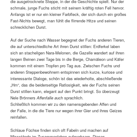
die ausgetrocknete Steppe, in der die Geschichte spielt. Nur der
schmale, junge Fuchs sticht mit seinem kräftig roten Fell hervor.
Anfangs ist er nur ein kleiner Farbfleck, der sich durch ein großes
Fast-Nichts bewegt, man fühlt die flirrende Hitze und seinen
schrecklichen Durst.
Auf der Suche nach Wasser begegnet der Fuchs anderen Tieren,
die auf unterschiedliche Art ihren Durst stillen: Erdferkel laben
sich an stacheligen Nara-Melonen, die Gazelle wandert auf ihren
langen Beinen zwei Tage bis in die Berge, Chamäleon und Käfer
kommen mit einem Tropfen pro Tag aus. Zwischen Fuchs und
anderen Steppenbewohnern entspinnen sich kurze, kuriose und
interessante Dialoge, schön ist das wiederholte, abschließende
„Hm“, das die beiderseitige Ratlosigkeit, wie der Fuchs seinen
Durst stillen kann, elegant auf den Punkt bringt. So überzeugt
Nele Brönners
Affenfalle a
uch sprachlich.
Schließlich kommen wir zu den namensgebenden Affen und
der Falle, in die die Tiere nur wegen ihrer Gier und ihres Geizes
reinfallen.
Schlaue Füchse finden sich oft Fabeln und machen auf
Missstände im Zusammenleben aufmerksam. Dieses