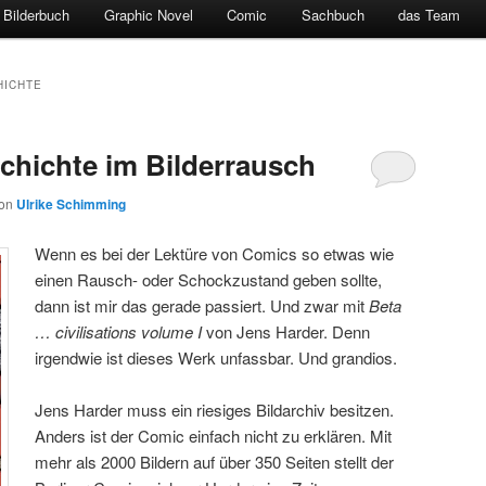
Bilderbuch
Graphic Novel
Comic
Sachbuch
das Team
HICHTE
hichte im Bilderrausch
on
Ulrike Schimming
Wenn es bei der Lektüre von Comics so etwas wie
einen Rausch- oder Schockzustand geben sollte,
dann ist mir das gerade passiert. Und zwar mit
Beta
… civilisations volume I
von Jens Harder. Denn
irgendwie ist dieses Werk unfassbar. Und grandios.
Jens Harder muss ein riesiges Bildarchiv besitzen.
Anders ist der Comic einfach nicht zu erklären. Mit
mehr als 2000 Bildern auf über 350 Seiten stellt der