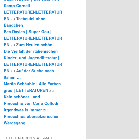
Kamp-Cornell |
LETTERATURENLETTERATUR
EN
zu
Teebeutel ohne
Bändchen
Bea Davies | Super-Gau |
LETTERATURENLETTERATUR
EN
zu
Zum Heulen schön
Die Vielfalt der italienischen
Kinder- und Jugendliteratur |
LETTERATURENLETTERATUR
EN
zu
Auf der Suche nach
Italien …
Martin Schäuble | Alle Farben
grau | LETTERATUREN
zu
Kein schöner Land
Pinocchio von Carlo Collodi –
Irgendwas is immer
zu
Pinocchios übersetzerischer
Werdegang
LETTERATUREN VIA E-MAIL