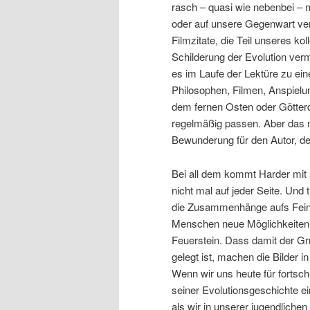
rasch – quasi wie nebenbei – m
oder auf unsere Gegenwart ver
Filmzitate, die Teil unseres ko
Schilderung der Evolution verm
es im Laufe der Lektüre zu ei
Philosophen, Filmen, Anspielu
dem fernen Osten oder Götterd
regelmäßig passen. Aber das ma
Bewunderung für den Autor, der 
Bei all dem kommt Harder mit s
nicht mal auf jeder Seite. Und
die Zusammenhänge aufs Feins
Menschen neue Möglichkeiten, 
Feuerstein. Dass damit der Gru
gelegt ist, machen die Bilder i
Wenn wir uns heute für fortschri
seiner Evolutionsgeschichte ei
als wir in unserer jugendliche