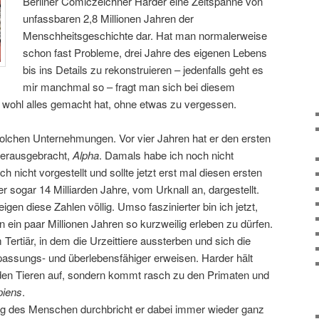
Berliner Comiczeichner Harder eine Zeitspanne von
unfassbaren 2,8 Millionen Jahren der
Menschheitsgeschichte dar. Hat man normalerweise
schon fast Probleme, drei Jahre des eigenen Lebens
bis ins Details zu rekonstruieren – jedenfalls geht es
mir manchmal so – fragt man sich bei diesem
s wohl alles gemacht hat, ohne etwas zu vergessen.
solchen Unternehmungen. Vor vier Jahren hat er den ersten
 herausgebracht,
Alpha
. Damals habe ich noch nicht
 nicht vorgestellt und sollte jetzt erst mal diesen ersten
er sogar 14 Milliarden Jahre, vom Urknall an, dargestellt.
igen diese Zahlen völlig. Umso faszinierter bin ich jetzt,
n ein paar Millionen Jahren so kurzweilig erleben zu dürfen.
Tertiär, in dem die Urzeittiere aussterben und sich die
passungs- und überlebensfähiger erweisen. Harder hält
i den Tieren auf, sondern kommt rasch zu den Primaten und
iens
.
ng des Menschen durchbricht er dabei immer wieder ganz