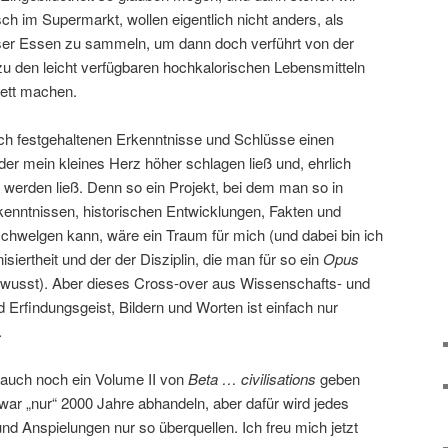
sch im Supermarkt, wollen eigentlich nicht anders, als
ser Essen zu sammeln, um dann doch verführt von der
u den leicht verfügbaren hochkalorischen Lebensmitteln
 fett machen.
dlich festgehaltenen Erkenntnisse und Schlüsse einen
er mein kleines Herz höher schlagen ließ und, ehrlich
 werden ließ. Denn so ein Projekt, bei dem man so in
rkenntnissen, historischen Entwicklungen, Fakten und
schwelgen kann, wäre ein Traum für mich (und dabei bin ich
isiertheit und der der Disziplin, die man für so ein
Opus
wusst). Aber dieses Cross-over aus Wissenschafts- und
d Erfindungsgeist, Bildern und Worten ist einfach nur
.
 auch noch ein Volume II von
Beta … civilisations
geben
war „nur“ 2000 Jahre abhandeln, aber dafür wird jedes
und Anspielungen nur so überquellen. Ich freu mich jetzt