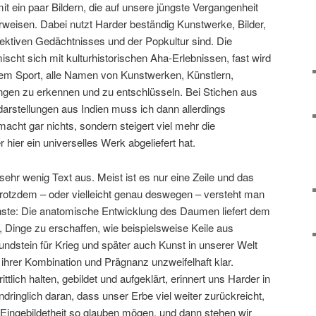
it ein paar Bildern, die auf unsere jüngste Vergangenheit
weisen. Dabei nutzt Harder beständig Kunstwerke, Bilder,
llektiven Gedächtnisses und der Popkultur sind. Die
ischt sich mit kulturhistorischen Aha-Erlebnissen, fast wird
nem Sport, alle Namen von Kunstwerken, Künstlern,
ngen zu erkennen und zu entschlüsseln. Bei Stichen aus
arstellungen aus Indien muss ich dann allerdings
cht gar nichts, sondern steigert viel mehr die
hier ein universelles Werk abgeliefert hat.
ehr wenig Text aus. Meist ist es nur eine Zeile und das
 trotzdem – oder vielleicht genau deswegen – versteht man
te: Die anatomische Entwicklung des Daumen liefert dem
Dinge zu erschaffen, wie beispielsweise Keile aus
ndstein für Krieg und später auch Kunst in unserer Welt
n ihrer Kombination und Prägnanz unzweifelhaft klar.
ttlich halten, gebildet und aufgeklärt, erinnert uns Harder in
ndringlich daran, dass unser Erbe viel weiter zurückreicht,
n Eingebildetheit so glauben mögen, und dann stehen wir