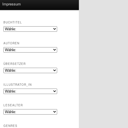
Impressum
BUCHTITEL
AUTOREN
ÜBERSETZER
ILLUSTRATOR_IN
LESEALTER
GENRES