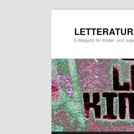
Zum
Zum
primären
sekundären
Inhalt
Inhalt
LETTERATUR
springen
springen
E-Magazin für Kinder- und Juge