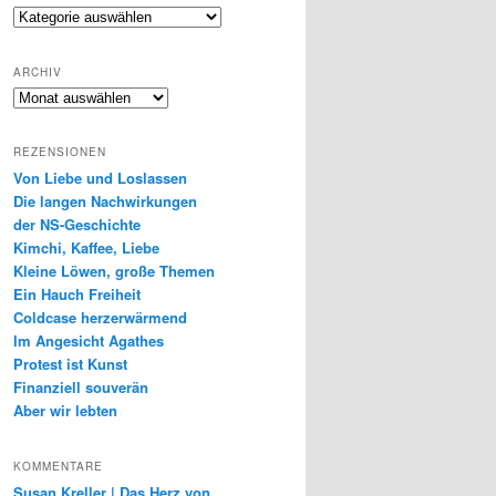
Genres
ARCHIV
Archiv
REZENSIONEN
Von Liebe und Loslassen
Die langen Nachwirkungen
der NS-Geschichte
Kimchi, Kaffee, Liebe
Kleine Löwen, große Themen
Ein Hauch Freiheit
Coldcase herzerwärmend
Im Angesicht Agathes
Protest ist Kunst
Finanziell souverän
Aber wir lebten
KOMMENTARE
Susan Kreller | Das Herz von