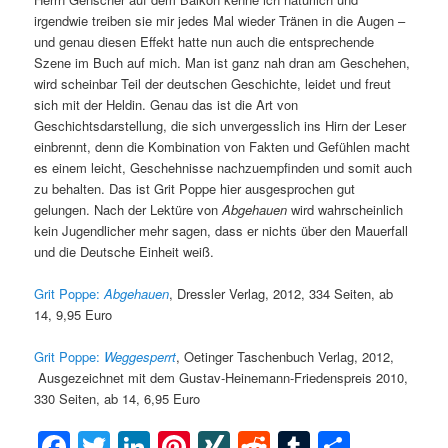
irgendwie treiben sie mir jedes Mal wieder Tränen in die Augen –
und genau diesen Effekt hatte nun auch die entsprechende
Szene im Buch auf mich. Man ist ganz nah dran am Geschehen,
wird scheinbar Teil der deutschen Geschichte, leidet und freut
sich mit der Heldin. Genau das ist die Art von
Geschichtsdarstellung, die sich unvergesslich ins Hirn der Leser
einbrennt, denn die Kombination von Fakten und Gefühlen macht
es einem leicht, Geschehnisse nachzuempfinden und somit auch
zu behalten. Das ist Grit Poppe hier ausgesprochen gut
gelungen. Nach der Lektüre von
Abgehauen
wird wahrscheinlich
kein Jugendlicher mehr sagen, dass er nichts über den Mauerfall
und die Deutsche Einheit weiß.
Grit Poppe:
Abgehauen
, Dressler Verlag, 2012, 334 Seiten, ab
14, 9,95 Euro
Grit Poppe:
Weggesperrt
, Oetinger Taschenbuch Verlag, 2012,
Ausgezeichnet mit dem Gustav-Heinemann-Friedenspreis 2010,
330 Seiten, ab 14, 6,95 Euro
Facebook
Twitter
LinkedIn
Pinterest
XING
Reddit
Tumblr
Teilen