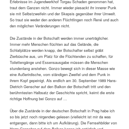
Erlebnisse im Jugendwerkhof Torgau Schaden genommen hat,
traut dem Ganzen nicht. Immer wieder piesackt ihr innerer Punk
sie mit Selbstzweifeln und der Skepsis gegenüber ihrer Umwelt.
So traut sie weder den anderen Flüchtlingen noch René und auch
den möglichen Veränderungen nicht.
Die Zustände in der Botschaft werden immer unerträglicher.
Immer mehr Menschen flüchten auf das Gelände, die
Schlafplätze werden knapp, der Botschafter selbst gräbt
Zierbüsche aus, um Platz für die Flüchtenden zu schaffen, für
Toilettengänge und Essensausgabe müssen die Menschen
stundenlang anstehen. Gonzo bewegt sich in dieser Masse wie
eine Außerirdische, vom ständigen Zweifel und dem Punk in
ihrem Kopf gepeinigt. Als endlich am 30. September 1989 Hans-
Dietrich Genscher auf den Balkon der Botschaft tritt und den
berühmtesten Halbsatz der Geschichte spricht, keimt die erste
richtige Hoffnung bei Gonzo auf …
Über die Zustände in der deutschen Botschaft in Prag habe ich
so bis jetzt noch nirgendwo gelesen (vielleicht ist mir da was
entgangen, dann bitte ich um Aufklärung). Die Fernsehbilder von
Herrn Genscher auf dem Balkon kenne ich natürlich und