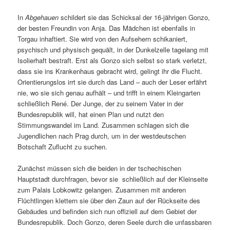
In
Abgehauen
schildert sie das Schicksal der 16-jährigen Gonzo,
der besten Freundin von Anja. Das Mädchen ist ebenfalls in
Torgau inhaftiert. Sie wird von den Aufsehern schikaniert,
psychisch und physisch gequält, in der Dunkelzelle tagelang mit
Isolierhaft bestraft. Erst als Gonzo sich selbst so stark verletzt,
dass sie ins Krankenhaus gebracht wird, gelingt ihr die Flucht.
Orientierungslos irrt sie durch das Land – auch der Leser erfährt
nie, wo sie sich genau aufhält – und trifft in einem Kleingarten
schließlich René. Der Junge, der zu seinem Vater in der
Bundesrepublik will, hat einen Plan und nutzt den
Stimmungswandel im Land. Zusammen schlagen sich die
Jugendlichen nach Prag durch, um in der westdeutschen
Botschaft Zuflucht zu suchen.
Zunächst müssen sich die beiden in der tschechischen
Hauptstadt durchfragen, bevor sie schließlich auf der Kleinseite
zum Palais Lobkowitz gelangen. Zusammen mit anderen
Flüchtlingen klettern sie über den Zaun auf der Rückseite des
Gebäudes und befinden sich nun offiziell auf dem Gebiet der
Bundesrepublik. Doch Gonzo, deren Seele durch die unfassbaren