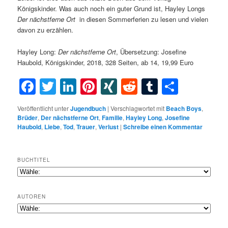
Königskinder. Was auch noch ein guter Grund ist, Hayley Longs
Der nächstferne Ort
in diesen Sommerferien zu lesen und vielen
davon zu erzählen.
Hayley Long:
Der nächstferne Ort
, Übersetzung: Josefine
Haubold, Königskinder, 2018, 328 Seiten, ab 14, 19,99 Euro
Facebook
Twitter
LinkedIn
Pinterest
XING
Reddit
Tumblr
Teilen
Veröffentlicht unter
Jugendbuch
|
Verschlagwortet mit
Beach Boys
,
Brüder
,
Der nächstferne Ort
,
Familie
,
Hayley Long
,
Josefine
Haubold
,
Liebe
,
Tod
,
Trauer
,
Verlust
|
Schreibe einen Kommentar
BUCHTITEL
AUTOREN