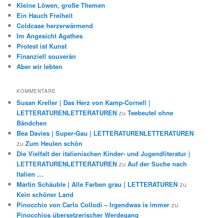
Kleine Löwen, große Themen
Ein Hauch Freiheit
Coldcase herzerwärmend
Im Angesicht Agathes
Protest ist Kunst
Finanziell souverän
Aber wir lebten
KOMMENTARE
Susan Kreller | Das Herz von Kamp-Cornell |
LETTERATURENLETTERATUREN
zu
Teebeutel ohne
Bändchen
Bea Davies | Super-Gau | LETTERATURENLETTERATUREN
zu
Zum Heulen schön
Die Vielfalt der italienischen Kinder- und Jugendliteratur |
LETTERATURENLETTERATUREN
zu
Auf der Suche nach
Italien …
Martin Schäuble | Alle Farben grau | LETTERATUREN
zu
Kein schöner Land
Pinocchio von Carlo Collodi – Irgendwas is immer
zu
Pinocchios übersetzerischer Werdegang