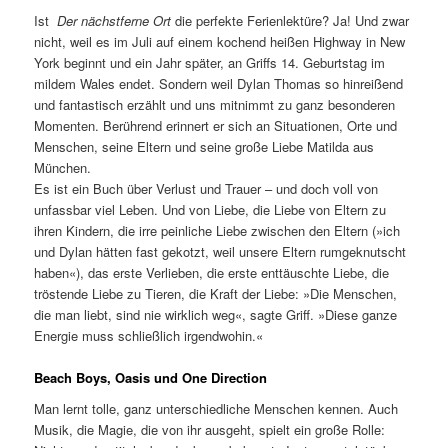
Ist
Der nächstferne Ort
die perfekte Ferienlektüre? Ja! Und zwar
nicht, weil es im Juli auf einem kochend heißen Highway in New
York beginnt und ein Jahr später, an Griffs 14. Geburtstag im
mildem Wales endet. Sondern weil Dylan Thomas so hinreißend
und fantastisch erzählt und uns mitnimmt zu ganz besonderen
Momenten. Berührend erinnert er sich an Situationen, Orte und
Menschen, seine Eltern und seine große Liebe Matilda aus
München.
Es ist ein Buch über Verlust und Trauer – und doch voll von
unfassbar viel Leben. Und von Liebe, die Liebe von Eltern zu
ihren Kindern, die irre peinliche Liebe zwischen den Eltern (»ich
und Dylan hätten fast gekotzt, weil unsere Eltern rumgeknutscht
haben«), das erste Verlieben, die erste enttäuschte Liebe, die
tröstende Liebe zu Tieren, die Kraft der Liebe: »Die Menschen,
die man liebt, sind nie wirklich weg«, sagte Griff. »Diese ganze
Energie muss schließlich irgendwohin.«
Beach Boys, Oasis und One Direction
Man lernt tolle, ganz unterschiedliche Menschen kennen. Auch
Musik, die Magie, die von ihr ausgeht, spielt ein große Rolle: