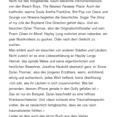
Nicht nur das titelgebende, kaum bekannte Instrumentalstück
von den Beach Boys,
The Nearest Faraway Place
. Auch der
kraftvolle, warme Souls Aretha Franklins, Brit-Pop von Oasis und
Grunge von Nirwana begleiten die Geschichte. Sogar
The Story
of my Life
der Boyband One Direction gehört dazu. Und ein
bisschen Dylan Thomas, also der Originalschriftsteller und sein
Poem
Clown im Mond
. Hayley Long motiviert einen nebenbei, ein
paar Musikvideos zu gucken. Oder nach dem Gedicht zu
suchen.
Man erfährt auch ein bisschen von anderen Städten und Ländern.
Nicht zuletzt ist es eine Liebeserklärung an Hayley Longs
Heimat, das spröde Wales und seine eigentümlichen und
herzlichen Bewohner. Josefine Haubold übersetzt ganz im Sinne
Dylan Thomas’, also des jüngeren Erzählers, warm, einfühlend,
witzig und authentisch, jedes Wort treffend, keins überflüssig.
»Ich sah, wie ihr Lächeln in sich zusammenfiel. Wie bei
jemanden, dessen iPhone gerade in den Gully gefallen ist.«
Das ist nur ein Beispiel, Dylan beschreibt so eine hilflose
Krankenschwester. Und »dann schaute eine Traumatherapeutin
vorbei, die es tatsächlich fertigbrachte, dass wir uns noch
traumatisierter fühlten.«
Leider ist dies auch das letzte Buch aus dem Verlag