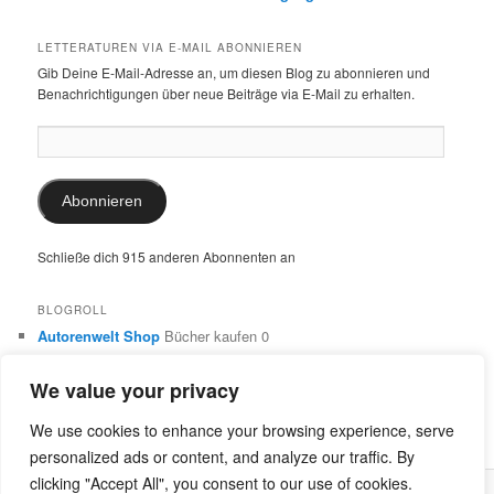
LETTERATUREN VIA E-MAIL ABONNIEREN
Gib Deine E-Mail-Adresse an, um diesen Blog zu abonnieren und
Benachrichtigungen über neue Beiträge via E-Mail zu erhalten.
E-
Mail-
Adresse:
Abonnieren
Schließe dich 915 anderen Abonnenten an
BLOGROLL
Autorenwelt Shop
Bücher kaufen 0
Autorin Ulrike Schimming
Publikationen von Ulrike Schimming
0
We value your privacy
Dr. Ulrike Schimming
Übersetzungen aus dem Italienischen
und Englischen 0
We use cookies to enhance your browsing experience, serve
personalized ads or content, and analyze our traffic. By
clicking "Accept All", you consent to our use of cookies.