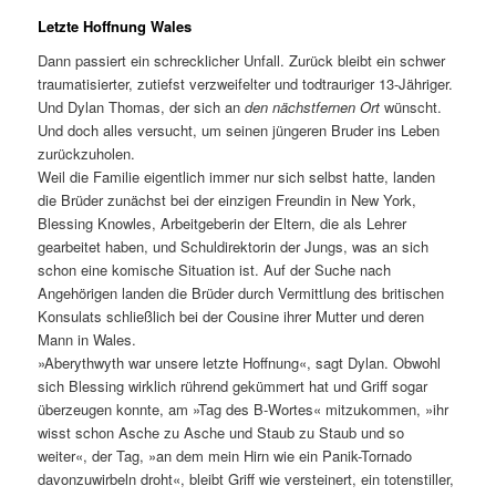
Letzte Hoffnung Wales
Dann passiert ein schrecklicher Unfall. Zurück bleibt ein schwer
traumatisierter, zutiefst verzweifelter und todtrauriger 13-Jähriger.
Und Dylan Thomas, der sich an
den nächstfernen Ort
wünscht.
Und doch alles versucht, um seinen jüngeren Bruder ins Leben
zurückzuholen.
Weil die Familie eigentlich immer nur sich selbst hatte, landen
die Brüder zunächst bei der einzigen Freundin in New York,
Blessing Knowles, Arbeitgeberin der Eltern, die als Lehrer
gearbeitet haben, und Schuldirektorin der Jungs, was an sich
schon eine komische Situation ist. Auf der Suche nach
Angehörigen landen die Brüder durch Vermittlung des britischen
Konsulats schließlich bei der Cousine ihrer Mutter und deren
Mann in Wales.
»Aberythwyth war unsere letzte Hoffnung«, sagt Dylan. Obwohl
sich Blessing wirklich rührend gekümmert hat und Griff sogar
überzeugen konnte, am »Tag des B-Wortes« mitzukommen, »ihr
wisst schon Asche zu Asche und Staub zu Staub und so
weiter«, der Tag, »an dem mein Hirn wie ein Panik-Tornado
davonzuwirbeln droht«, bleibt Griff wie versteinert, ein totenstiller,