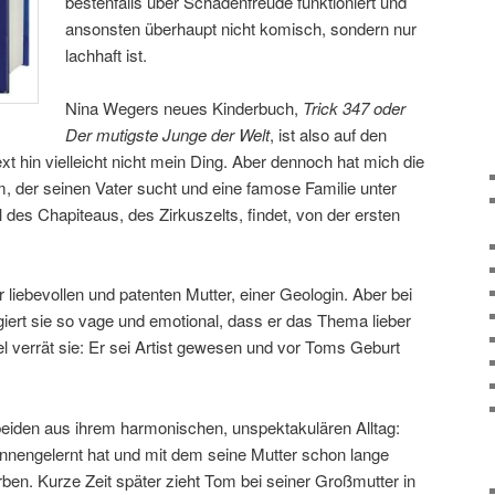
bestenfalls über Schadenfreude funktioniert und
ansonsten überhaupt nicht komisch, sondern nur
lachhaft ist.
Nina Wegers neues Kinderbuch,
Trick 347 oder
Der mutigste Junge der Welt
, ist also auf den
xt hin vielleicht nicht mein Ding. Aber dennoch hat mich die
, der seinen Vater sucht und eine famose Familie unter
es Chapiteaus, des Zirkuszelts, findet, von der ersten
 liebevollen und patenten Mutter, einer Geologin. Aber bei
iert sie so vage und emotional, dass er das Thema lieber
el verrät sie: Er sei Artist gewesen und vor Toms Geburt
 beiden aus ihrem harmonischen, unspektakulären Alltag:
nnengelernt hat und mit dem seine Mutter schon lange
erben. Kurze Zeit später zieht Tom bei seiner Großmutter in