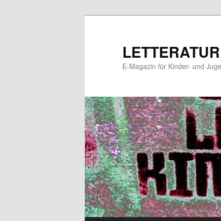
Zum
Zum
primären
sekundären
Inhalt
Inhalt
LETTERATUR
springen
springen
E-Magazin für Kinder- und Juge