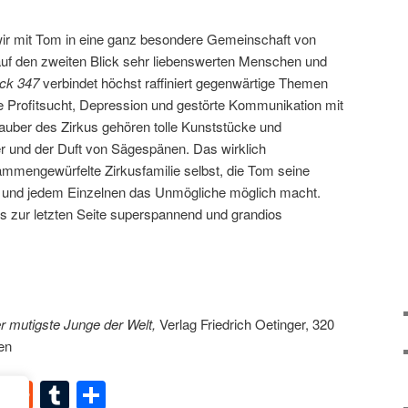
ir mit Tom in eine ganz besondere Gemeinschaft von
auf den zweiten Blick sehr liebenswerten Menschen und
ick 347
verbindet höchst raffiniert gegenwärtige Themen
te Profitsucht, Depression und gestörte Kommunikation mit
uber des Zirkus gehören tolle Kunststücke und
er und der Duft von Sägespänen. Das wirklich
ammengewürfelte Zirkusfamilie selbst, die Tom seine
t und jedem Einzelnen das Unmögliche möglich macht.
bis zur letzten Seite superspannend und grandios
r mutigste Junge der Welt,
Verlag Friedrich Oetinger, 320
en
dIn
terest
XING
Reddit
Tumblr
Teilen