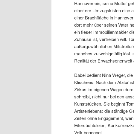
Hannover ein, seine Mutter geh
einer der Umzugskisten eine alte
einer Brachfläche in Hannover r
dort mehr über seinen Vater her
ein fieser Immobilienmakler di
Zuhause ist, vertreiben will.
außergewöhnlichen Mitstreitern
manches zu wohlgefällig löst, s
Realität der Erwachsenenwelt g
Dabei bedient Nina Weger, die 
Klischees. Nach dem Abitur ist 
Zirkus im eigenen Wagen durch
schreibt, nicht nur bei den an
Kunststücken. Sie beginnt Tom
Artistenlebens: die ständige G
Zeiten ohne Engagement, wenn
Eifersüchteleien, Konkurrenzka
Volk begegnet.