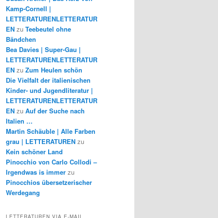
Kamp-Cornell |
LETTERATURENLETTERATUR
EN
zu
Teebeutel ohne
Bändchen
Bea Davies | Super-Gau |
LETTERATURENLETTERATUR
EN
zu
Zum Heulen schön
Die Vielfalt der italienischen
Kinder- und Jugendliteratur |
LETTERATURENLETTERATUR
EN
zu
Auf der Suche nach
Italien …
Martin Schäuble | Alle Farben
grau | LETTERATUREN
zu
Kein schöner Land
Pinocchio von Carlo Collodi –
Irgendwas is immer
zu
Pinocchios übersetzerischer
Werdegang
LETTERATUREN VIA E-MAIL