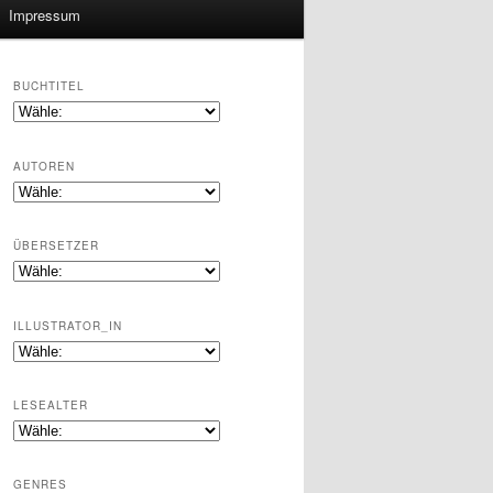
Impressum
BUCHTITEL
AUTOREN
ÜBERSETZER
ILLUSTRATOR_IN
LESEALTER
GENRES