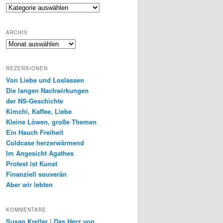
Genres
ARCHIV
Archiv
REZENSIONEN
Von Liebe und Loslassen
Die langen Nachwirkungen
der NS-Geschichte
Kimchi, Kaffee, Liebe
Kleine Löwen, große Themen
Ein Hauch Freiheit
Coldcase herzerwärmend
Im Angesicht Agathes
Protest ist Kunst
Finanziell souverän
Aber wir lebten
KOMMENTARE
Susan Kreller | Das Herz von