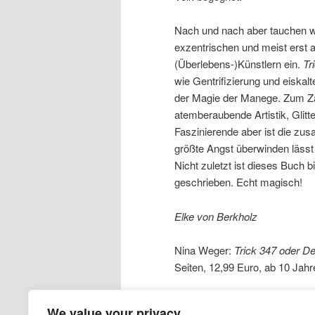
Nach und nach aber tauchen w
exzentrischen und meist erst 
(Überlebens-)Künstlern ein.
Tr
wie Gentrifizierung und eiskal
der Magie der Manege. Zum Za
atemberaubende Artistik, Glitt
Faszinierende aber ist die zus
größte Angst überwinden läss
Nicht zuletzt ist dieses Buch 
geschrieben. Echt magisch!
Elke von Berkholz
Nina Weger:
Trick 347 oder De
Seiten, 12,99 Euro, ab 10 Jahr
Facebook
Twitter
Linke
Pin
We value your privacy