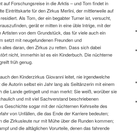
t auf Forschungsreise in die Arktis – und Tom findet in
 Eintrittskarte für den Zirkus Merlini, der mittlerweile auf
esidiert. Als Tom, der ein begabter Turner ist, versucht,
auszufinden, gerät er mitten in eine üble Intrige, mit der
e Artisten von dem Grundstück, das für viele auch ein
 Tom setzt mit neugefundenen Freunden und
 alles daran, den Zirkus zu retten. Dass sich dabei
tört nicht, immerhin ist es ein Kinderbuch. Die nüchterne
reift früh genug.
auch den Kinderzirkus Giovanni leitet, nie irgendwelche
die Autorin selbst ein Jahr lang als Seiltänzerin mit einem
 die Lande getingelt und man merkt: Sie weiß, worüber sie
schaulich und mit viel Sachverstand beschriebenen
s Geschichte sogar mit der nüchternen Kehrseite des
efahr von Unfällen, die das Ende der Karriere bedeuten;
 die Zirkusleute nur mit Mühe über die Runden kommen;
mpf und die alltäglichen Vorurteile, denen das fahrende