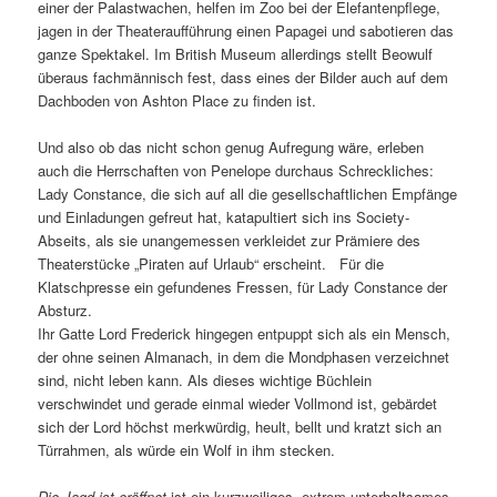
einer der Palastwachen, helfen im Zoo bei der Elefantenpflege,
jagen in der Theateraufführung einen Papagei und sabotieren das
ganze Spektakel. Im British Museum allerdings stellt Beowulf
überaus fachmännisch fest, dass eines der Bilder auch auf dem
Dachboden von Ashton Place zu finden ist.
Und also ob das nicht schon genug Aufregung wäre, erleben
auch die Herrschaften von Penelope durchaus Schreckliches:
Lady Constance, die sich auf all die gesellschaftlichen Empfänge
und Einladungen gefreut hat, katapultiert sich ins Society-
Abseits, als sie unangemessen verkleidet zur Prämiere des
Theaterstücke „Piraten auf Urlaub“ erscheint. Für die
Klatschpresse ein gefundenes Fressen, für Lady Constance der
Absturz.
Ihr Gatte Lord Frederick hingegen entpuppt sich als ein Mensch,
der ohne seinen Almanach, in dem die Mondphasen verzeichnet
sind, nicht leben kann. Als dieses wichtige Büchlein
verschwindet und gerade einmal wieder Vollmond ist, gebärdet
sich der Lord höchst merkwürdig, heult, bellt und kratzt sich an
Türrahmen, als würde ein Wolf in ihm stecken.
Die Jagd ist eröffnet
ist ein kurzweiliges, extrem unterhaltsames