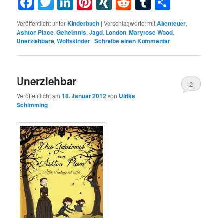
Facebook
Twitter
LinkedIn
Pinterest
XING
Reddit
Tumblr
Teilen
Veröffentlicht unter
Kinderbuch
|
Verschlagwortet mit
Abenteuer
,
Ashton Place
,
Geheimnis
,
Jagd
,
London
,
Maryrose Wood
,
Unerziehbare
,
Wolfskinder
|
Schreibe einen Kommentar
Unerziehbar
2
Veröffentlicht am
18. Januar 2012
von
Ulrike
Schimming