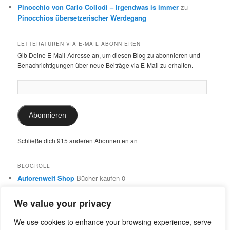
Pinocchio von Carlo Collodi – Irgendwas is immer
zu
Pinocchios übersetzerischer Werdegang
LETTERATUREN VIA E-MAIL ABONNIEREN
Gib Deine E-Mail-Adresse an, um diesen Blog zu abonnieren und
Benachrichtigungen über neue Beiträge via E-Mail zu erhalten.
E-
Mail-
Adresse:
Abonnieren
Schließe dich 915 anderen Abonnenten an
BLOGROLL
Autorenwelt Shop
Bücher kaufen 0
Autorin Ulrike Schimming
Publikationen von Ulrike Schimming
0
We value your privacy
Dr. Ulrike Schimming
Übersetzungen aus dem Italienischen
und Englischen 0
We use cookies to enhance your browsing experience, serve