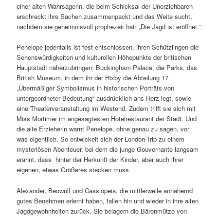
einer alten Wahrsagerin, die beim Schicksal der Unerziehbaren
erschreckt ihre Sachen zusammenpackt und das Weite sucht,
nachdem sie geheimnisvoll prophezeit hat: „Die Jagd ist eröffnet.“
Penelope jedenfalls ist fest entschlossen, ihren Schützlingen die
Sehenswürdigkeiten und kulturellen Höhepunkte der britischen
Hauptstadt näherzubringen: Buckingham Palace, die Parks, das
British Museum, in dem ihr der Hixby die Abteilung 17
„Übermäßiger Symbolismus in historischen Porträts von
untergeordneter Bedeutung“ ausdrücklich ans Herz legt, sowie
eine Theaterveranstaltung im Westend. Zudem trifft sie sich mit
Miss Mortimer im angesagtesten Hotelrestaurant der Stadt. Und
die alte Erzieherin warnt Penelope, ohne genau zu sagen, vor
was eigentlich. So entwickelt sich der London-Trip zu einem
mysteriösen Abenteuer, bei dem die junge Gouvernante langsam
erahnt, dass hinter der Herkunft der Kinder, aber auch ihrer
eigenen, etwas Größeres stecken muss.
Alexander, Beowulf und Cassiopeia, die mittlerweile annähernd
gutes Benehmen erlernt haben, fallen hin und wieder in ihre alten
Jagdgewohnheiten zurück. Sie belagern die Bärenmütze von