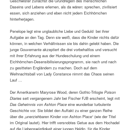
Geschwister zunächst die Grundregeln des menschlichen
Daseins und Lebens erlernen, als da wären: sprechen, zivilisiert
essen, sich anziehen und eben nicht jedem Eichhörnchen
hinterherjagen.
Penelope legt eine unglaubliche Liebe und Geduld bei ihrer
Aufgabe an den Tag. Denn sie weiß, dass die Kinder nichts dafür
können, in welchen Verhältnissen sie bis dahin gelebt haben. Die
junge Gouvernante akzeptiert die drei vorbehaltlos und versucht
mit ihrer Erfahrung aus der Hundeschulung und einem
Eichhörnchen-Desensibilisierungsprogramm, sie nach und nach
zu gesitteten Engländern zu machen. Doch auf dem
Weihnachtsball von Lady Constance nimmt das Chaos seinen
Lauf …
Der Amerikanerin Maryrose Wood, deren Gothic-Trilogie
Poison
Diaries
seit vergangenem Jahr bei Fischer FJB erscheint, legt mit
Das Geheimnis von Ashton Place
eine wunderbar turbulente
Geschichte vor. Sie bildet den Auftakt zu einer ganzen Reihe
über die „unerziehbaren Kinder von Ashton Place“ (wie der Titel
im Original lautet). Hier trifft versnobtes Getue aus dem Hochadel
auf die Liebenswürdigkeit einer jungen Heldin, für die Kinder