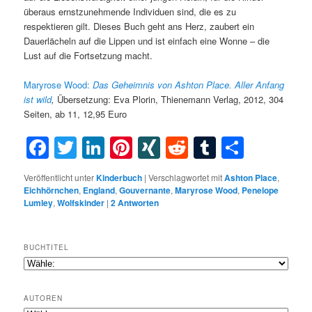
überaus ernstzunehmende Individuen sind, die es zu
respektieren gilt. Dieses Buch geht ans Herz, zaubert ein
Dauerlächeln auf die Lippen und ist einfach eine Wonne – die
Lust auf die Fortsetzung macht.
Maryrose Wood:
Das Geheimnis von Ashton Place. Aller Anfang
ist wild
,
Übersetzung: Eva Plorin, Thienemann Verlag, 2012, 304
Seiten, ab 11, 12,95 Euro
Facebook
Twitter
LinkedIn
Pinterest
XING
Reddit
Tumblr
Teilen
Veröffentlicht unter
Kinderbuch
|
Verschlagwortet mit
Ashton Place
,
Eichhörnchen
,
England
,
Gouvernante
,
Maryrose Wood
,
Penelope
Lumley
,
Wolfskinder
|
2
Antworten
BUCHTITEL
AUTOREN