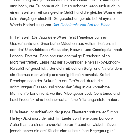
sind hoch, die Fallhöhe auch. Umso schöner, wenn sich auch in
einem zweiten Teil das gleiche Gefühl und die gleiche Wonne wie
beim Vorgänger einstellt. So geschehen gerade bei Maryrose
Woods Fortsetzung von
Das Geheimnis von Ashton Place
.
In Teil zwei,
Die Jagd ist eröffnet
, reist Penelope Lumley,
Gouvernante und Swanburne-Mädchen aus vollem Herzen, mit
den drei Unerziehbaren Alexander, Beowulf und Cassiopeia, nach
London. Dort will Penelope ihre ehemalige Erzieherin Miss
Mortimer treffen. Diese hat der 15-Jährigen einen Hixby-London-
Reiseführer geschickt, der sich mit seinen Berg- und Naturbildern
als überaus merkwürdig und wenig hilfreich erweist. So irrt
Penelope nach der Ankunft in der Großstadt durch die
schmutzigen Gassen und findet den Weg in die vornehme
Muffinshire Lane nicht, wo ihre Arbeitgeber Lady Constance und
Lord Frederick eine hochherrschaftliche Villa angemietet haben.
Hilfe bietet ihr schließlich der junge Theaterschriftsteller Simon
Harley-Dickinson, der sich im Laufe von Penelopes London-
Aufenthalt zu einem unverzichtbaren Freund entwickelt. Zuvor
jedoch haben die drei Kinder eine unheimliche Begegnung mit