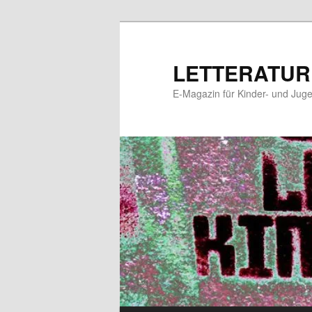
Zum
Zum
primären
sekundären
Inhalt
Inhalt
LETTERATUR
springen
springen
E-Magazin für Kinder- und Juge