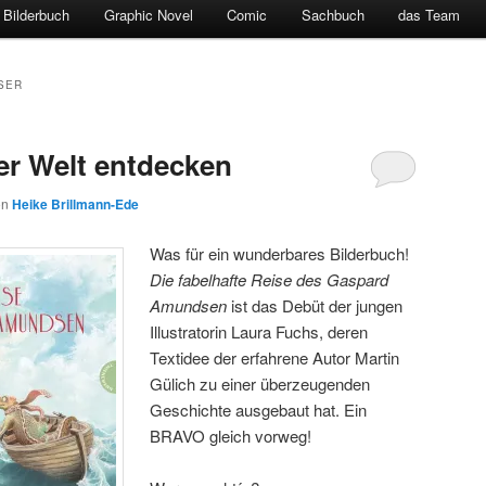
Bilderbuch
Graphic Novel
Comic
Sachbuch
das Team
SER
er Welt entdecken
on
Heike Brillmann-Ede
Was für ein wunderbares Bilderbuch!
Die fabelhafte Reise des Gaspard
Amundsen
ist das Debüt der jungen
Illustratorin Laura Fuchs, deren
Textidee der erfahrene Autor Martin
Gülich zu einer überzeugenden
Geschichte ausgebaut hat. Ein
BRAVO gleich vorweg!