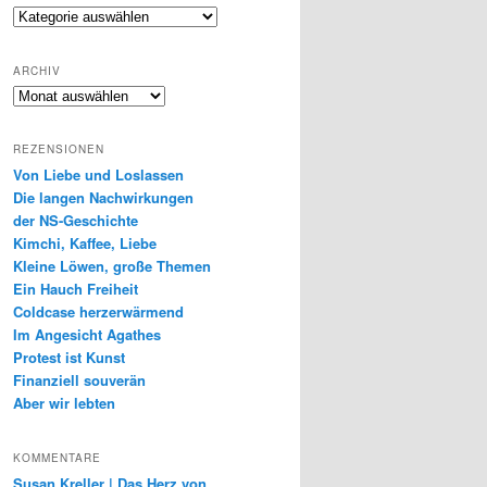
Genres
ARCHIV
Archiv
REZENSIONEN
Von Liebe und Loslassen
Die langen Nachwirkungen
der NS-Geschichte
Kimchi, Kaffee, Liebe
Kleine Löwen, große Themen
Ein Hauch Freiheit
Coldcase herzerwärmend
Im Angesicht Agathes
Protest ist Kunst
Finanziell souverän
Aber wir lebten
KOMMENTARE
Susan Kreller | Das Herz von