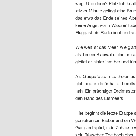
weg. Und dann? Plötzlich knal
letzter Minute gelingt eine Br
das etwa das Ende seines Abe
keine Angst vorm Wasser haben
Fluggast ein Ruderboot und sc
Wie weit ist das Meer, wie gla
als ihn ein Blauwal einlädt in
gleitet er hinter ihm her und fü
Als Gaspard zum Luftholen auf
nicht mehr, dafür hat er bereit
nah. Ein prächtiger Dreimaster
den Rand des Eismeers.
Hier beginnt die letzte Etappe
genießen ein Eisbär und ein Wol
Gaspard spürt, sein Zuhause wa
sein Tässchen Tee hoch oben