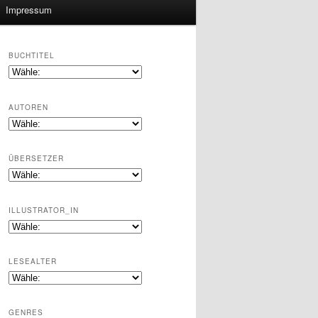
Impressum
BUCHTITEL
AUTOREN
ÜBERSETZER
ILLUSTRATOR_IN
LESEALTER
GENRES