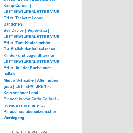
Kamp-Cornell |
LETTERATURENLETTERATUR
EN
zu
Teebeutel ohne
Bändchen
Bea Davies | Super-Gau |
LETTERATURENLETTERATUR
EN
zu
Zum Heulen schön
Die Vielfalt der italienischen
Kinder- und Jugendliteratur |
LETTERATURENLETTERATUR
EN
zu
Auf der Suche nach
Italien …
Martin Schäuble | Alle Farben
grau | LETTERATUREN
zu
Kein schöner Land
Pinocchio von Carlo Collodi –
Irgendwas is immer
zu
Pinocchios übersetzerischer
Werdegang
LETTERATUREN VIA E-MAIL