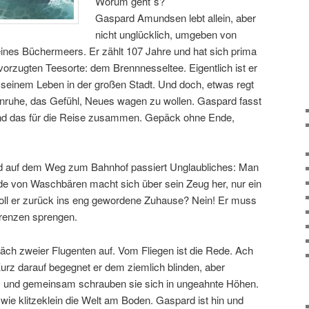
Worum geht´s?
Gaspard Amundsen lebt allein, aber
nicht unglücklich, umgeben von
eines Büchermeers. Er zählt 107 Jahre und hat sich prima
orzugten Teesorte: dem Brennnesseltee. Eigentlich ist er
 seinem Leben in der großen Stadt. Und doch, etwas regt
nruhe, das Gefühl, Neues wagen zu wollen. Gaspard fasst
und das für die Reise zusammen. Gepäck ohne Ende,
auf dem Weg zum Bahnhof passiert Unglaubliches: Man
nde von Waschbären macht sich über sein Zeug her, nur ein
Soll er zurück ins eng gewordene Zuhause? Nein! Er muss
Grenzen sprengen.
ch zweier Flugenten auf. Vom Fliegen ist die Rede. Ach
 Kurz darauf begegnet er dem ziemlich blinden, aber
rf, und gemeinsam schrauben sie sich in ungeahnte Höhen.
wie klitzeklein die Welt am Boden. Gaspard ist hin und