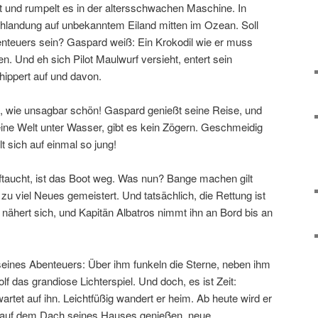
lt und rumpelt es in der altersschwachen Maschine. In
uchlandung auf unbekanntem Eiland mitten im Ozean. Soll
nteuers sein? Gaspard weiß: Ein Krokodil wie er muss
. Und eh sich Pilot Maulwurf versieht, entert sein
hippert auf und davon.
tt, wie unsagbar schön! Gaspard genießt seine Reise, und
 seine Welt unter Wasser, gibt es kein Zögern. Geschmeidig
hlt sich auf einmal so jung!
taucht, ist das Boot weg. Was nun? Bange machen gilt
s zu viel Neues gemeistert. Und tatsächlich, die Rettung ist
 nähert sich, und Kapitän Albatros nimmt ihn an Bord bis an
 seines Abenteuers: Über ihm funkeln die Sterne, neben ihm
f das grandiose Lichterspiel. Und doch, es ist Zeit:
rtet auf ihn. Leichtfüßig wandert er heim. Ab heute wird er
 auf dem Dach seines Hauses genießen, neue