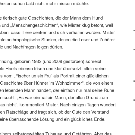
chheiten schon bald nicht mehr missen möchte.
e tierisch gute Geschichten, die der Mann dem Hund
n und „Menschengeschichten“, wie Mister klug betont, weil
uben, dass Tiere denken und sich verhalten würden. Mister
sante anthropologische Studien, denen die Leser und Zuhörer
e und Nachfragen folgen dürfen.
nding, geboren 1932 (und 2008 gestorben) schreibt
 Haefs ebenso frisch und klar übersetzt, allein seine
 vom „Fischer un sin Fru“ als Portrait einer glücklichen
 „Geschichte über Hühner im Wohnzimmer“, die von einem
sen lebenden Mann handelt, der einfach nur mal seine Ruhe
 sucht. „Es war einmal ein Mann, der allen Grund zum
das nicht“, kommentiert Mister. Nach einigen Tagen wundert
ten Ratschläge und fragt sich, ob der Gute den Verstand
s eine überraschende Lösung und ein glückliches Ende.
 seinem selbstgewählten Zuhause und Gefährten. Aber das