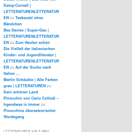
Kamp-Cornell |
LETTERATURENLETTERATUR
EN
zu
Teebeutel ohne
Bändchen
Bea Davies | Super-Gau |
LETTERATURENLETTERATUR
EN
zu
Zum Heulen schön
Die Vielfalt der italienischen
Kinder- und Jugendliteratur |
LETTERATURENLETTERATUR
EN
zu
Auf der Suche nach
Italien …
Martin Schäuble | Alle Farben
grau | LETTERATUREN
zu
Kein schöner Land
Pinocchio von Carlo Collodi –
Irgendwas is immer
zu
Pinocchios übersetzerischer
Werdegang
LETTERATUREN VIA E-MAIL