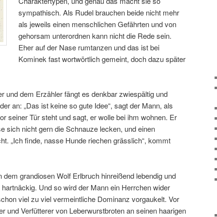
Charaktertypen, und genau das macht sie so
sympathisch. Als Rudel brauchen beide nicht mehr
als jeweils einen menschlichen Gefährten und von
gehorsam unterordnen kann nicht die Rede sein.
Eher auf der Nase rumtanzen und das ist bei
Kominek fast wortwörtlich gemeint, doch dazu später
r und dem Erzähler fängt es denkbar zwiespältig und
r an: „Das ist keine so gute Idee“, sagt der Mann, als
or seiner Tür steht und sagt, er wolle bei ihm wohnen. Er
sse sich nicht gern die Schnauze lecken, und einen
t. „Ich finde, nasse Hunde riechen grässlich“, kommt
 dem grandiosen Wolf Erlbruch hinreißend lebendig und
t hartnäckig. Und so wird der Mann ein Herrchen wider
schon viel zu viel vermeintliche Dominanz vorgaukelt. Vor
iter und Verfütterer von Leberwurstbroten an seinen haarigen