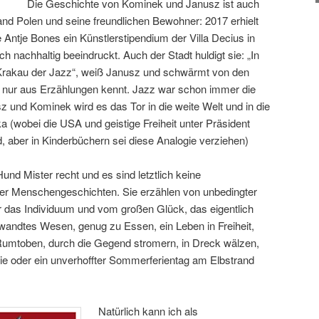
Die Geschichte von Kominek und Janusz ist auch
and Polen und seine freundlichen Bewohner: 2017 erhielt
e Antje Bones ein Künstlerstipendium der Villa Decius in
ich nachhaltig beeindruckt. Auch der Stadt huldigt sie: „In
in Krakau der Jazz“, weiß Janusz und schwärmt von den
st nur aus Erzählungen kennt. Jazz war schon immer die
sz und Kominek wird es das Tor in die weite Welt und in die
 (wobei die USA und geistige Freiheit unter Präsident
 aber in Kinderbüchern sei diese Analogie verziehen)
und Mister recht und es sind letztlich keine
der Menschengeschichten. Sie erzählen von unbedingter
ür das Individuum und vom großen Glück, das eigentlich
rwandtes Wesen, genug zu Essen, ein Leben in Freiheit,
Rumtoben, durch die Gegend stromern, in Dreck wälzen,
e oder ein unverhoffter Sommerferientag am Elbstrand
Natürlich kann ich als