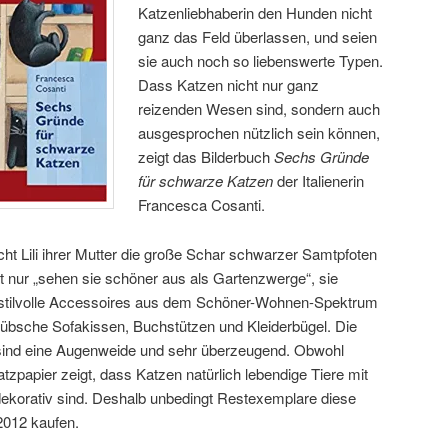
Katzenliebhaberin den Hunden nicht
ganz das Feld überlassen, und seien
sie auch noch so liebenswerte Typen.
Dass Katzen nicht nur ganz
reizenden Wesen sind, sondern auch
ausgesprochen nützlich sein können,
zeigt das Bilderbuch
Sechs Gründe
für schwarze Katzen
der Italienerin
Francesca Cosanti.
ht Lili ihrer Mutter die große Schar schwarzer Samtpfoten
 nur „sehen sie schöner aus als Gartenzwerge“, sie
ls stilvolle Accessoires aus dem Schöner-Wohnen-Spektrum
übsche Sofakissen, Buchstützen und Kleiderbügel. Die
r sind eine Augenweide und sehr überzeugend. Obwohl
tzpapier zeigt, dass Katzen natürlich lebendige Tiere mit
dekorativ sind. Deshalb unbedingt Restexemplare diese
2012 kaufen.