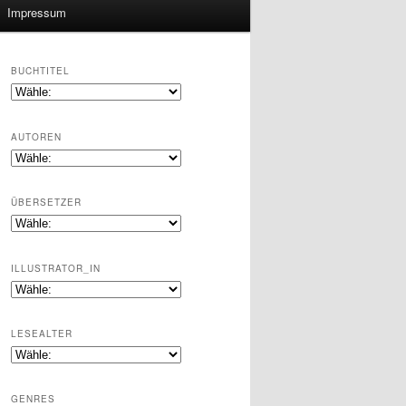
Impressum
BUCHTITEL
AUTOREN
ÜBERSETZER
ILLUSTRATOR_IN
LESEALTER
GENRES