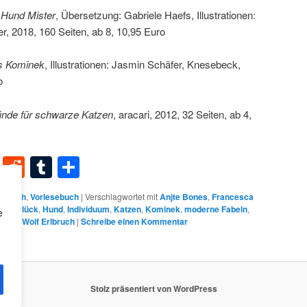
 Hund Mister
, Übersetzung: Gabriele Haefs, Illustrationen:
r, 2018, 160 Seiten, ab 8, 10,95 Euro
s Kominek
, Illustrationen: Jasmin Schäfer, Knesebeck,
o
nde für schwarze Katzen
, aracari, 2012, 32 Seiten, ab 4,
dIn
terest
XING
Reddit
Tumblr
Teilen
erbuch
,
Vorlesebuch
|
Verschlagwortet mit
Anjte Bones
,
Francesca
efs
,
Glück
,
Hund
,
Individuum
,
Katzen
,
Kominek
,
moderne Fabeln
,
e
,
Tier
,
Wolf Erlbruch
|
Schreibe einen Kommentar
Stolz präsentiert von WordPress