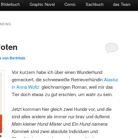
Bilderbuch
Graphic Novel
Comic
Sachbuch
das Team
NDING
foten
la von Berkholz
Vor kurzem habe ich über einen Wunderhund
gemeckert, die schneeweiße Retrieverhündin
Alaska
in Anna Woltz’
gleichnamigen Roman, weil mir das
Tier doch etwas zu gut erschien, um wahr zu sein.
Jetzt kommen hier gleich zwei Hunde vor, und die
sind alles andere als immer nur brav und duftend.
Mein kleiner Hund Mister
und
Ein Hund namens
Kominek
sind zwei absolute Individuen und