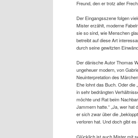
Freund, den er trotz aller Fre
Der Eingangsszene folgen viel
Mister erzählt, moderne Fabel
sie so sind, wie Menschen gla
betreibt auf diese Art interes
durch seine gewitzten Einwänd
Der dänische Autor Thomas Wi
ungeheuer modern, von Gabriele
Neuinterpretation des Märchens
Ehe lohnt das Buch. Oder die
in sehr bedrängten Verhältnis
möchte und Rat beim Nachbarn
Jammern hatte.“ „Ja, wer hat 
er sich zwar über die „beklopp
verloren hat. Und doch gibt e
Glücklich ist auch Mister mit