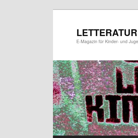
Zum
Zum
primären
sekundären
Inhalt
Inhalt
LETTERATUR
springen
springen
E-Magazin für Kinder- und Juge