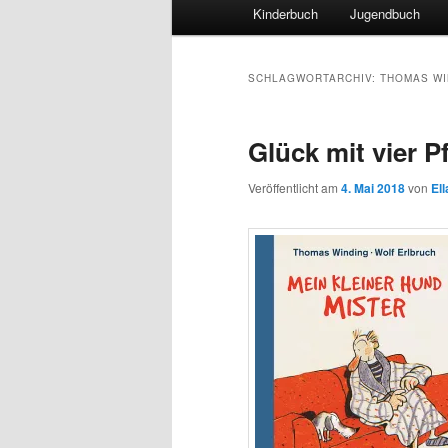
Hauptmenü
Kinderbuch
Jugendbuch
SCHLAGWORTARCHIV:
THOMAS WI
Glück mit vier P
Veröffentlicht am
4. Mai 2018
von
El