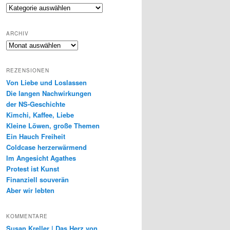
Genres
ARCHIV
Archiv
REZENSIONEN
Von Liebe und Loslassen
Die langen Nachwirkungen
der NS-Geschichte
Kimchi, Kaffee, Liebe
Kleine Löwen, große Themen
Ein Hauch Freiheit
Coldcase herzerwärmend
Im Angesicht Agathes
Protest ist Kunst
Finanziell souverän
Aber wir lebten
KOMMENTARE
Susan Kreller | Das Herz von