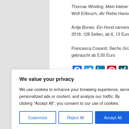
Thomas Winding:
Mein kleiner
Wolf Erlbruch, dtv Reihe Hanse
Antje Bones:
Ein Hund namen
2018, 128 Seiten, ab 6, 13 Eur
Francesca Cosanti:
Sechs Grü
gebraucht ab 5,50 Euro
Facebook
Twitter
Linke
Pin
We value your privacy
Veröffentlicht unter
Bilderbuch
,
Kind
Cosanti
,
Freundschaft
,
Gabriele Ha
We use cookies to enhance your browsing experience, serv
Polen
,
Querköpfe
,
Thomas Winding
personalized ads or content, and analyze our traffic. By
clicking "Accept All", you consent to our use of cookies.
Customize
Reject All
Accept All