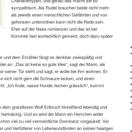
Charaktertypen, und genau das macht sie so
sympathisch. Als Rudel brauchen beide nicht mehr
als jeweils einen menschlichen Gefährten und von
gehorsam unterordnen kann nicht die Rede sein.
Eher auf der Nase rumtanzen und das ist bei
Kominek fast wortwörtlich gemeint, doch dazu später
r und dem Erzähler fängt es denkbar zwiespältig und
r an: „Das ist keine so gute Idee“, sagt der Mann, als
or seiner Tür steht und sagt, er wolle bei ihm wohnen. Er
sse sich nicht gern die Schnauze lecken, und einen
t. „Ich finde, nasse Hunde riechen grässlich“, kommt
 dem grandiosen Wolf Erlbruch hinreißend lebendig und
t hartnäckig. Und so wird der Mann ein Herrchen wider
schon viel zu viel vermeintliche Dominanz vorgaukelt. Vor
iter und Verfütterer von Leberwurstbroten an seinen haarigen