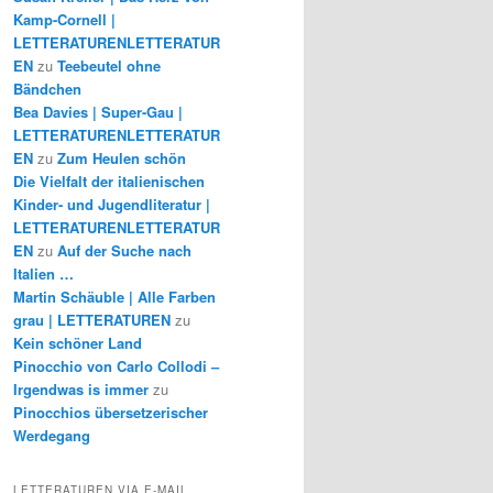
Kamp-Cornell |
LETTERATURENLETTERATUR
EN
zu
Teebeutel ohne
Bändchen
Bea Davies | Super-Gau |
LETTERATURENLETTERATUR
EN
zu
Zum Heulen schön
Die Vielfalt der italienischen
Kinder- und Jugendliteratur |
LETTERATURENLETTERATUR
EN
zu
Auf der Suche nach
Italien …
Martin Schäuble | Alle Farben
grau | LETTERATUREN
zu
Kein schöner Land
Pinocchio von Carlo Collodi –
Irgendwas is immer
zu
Pinocchios übersetzerischer
Werdegang
LETTERATUREN VIA E-MAIL