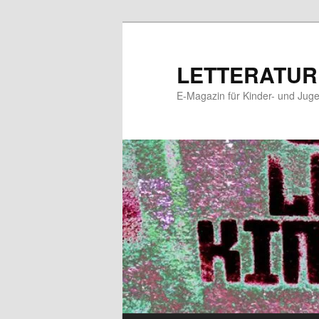
Zum
Zum
primären
sekundären
Inhalt
Inhalt
LETTERATUR
springen
springen
E-Magazin für Kinder- und Juge