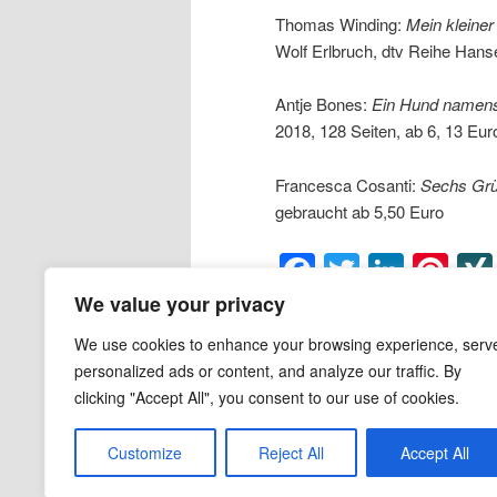
Thomas Winding:
Mein kleiner
Wolf Erlbruch, dtv Reihe Hanse
Antje Bones:
Ein Hund namen
2018, 128 Seiten, ab 6, 13 Eur
Francesca Cosanti:
Sechs Grü
gebraucht ab 5,50 Euro
Facebook
Twitter
Linke
Pin
We value your privacy
Veröffentlicht unter
Bilderbuch
,
Kind
Cosanti
,
Freundschaft
,
Gabriele Ha
We use cookies to enhance your browsing experience, serv
Polen
,
Querköpfe
,
Thomas Winding
personalized ads or content, and analyze our traffic. By
clicking "Accept All", you consent to our use of cookies.
Customize
Reject All
Accept All