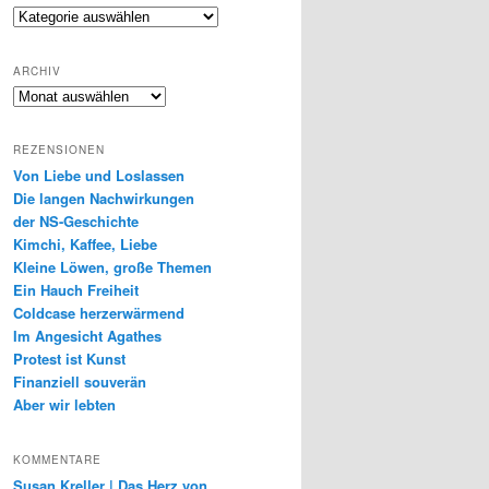
Genres
ARCHIV
Archiv
REZENSIONEN
Von Liebe und Loslassen
Die langen Nachwirkungen
der NS-Geschichte
Kimchi, Kaffee, Liebe
Kleine Löwen, große Themen
Ein Hauch Freiheit
Coldcase herzerwärmend
Im Angesicht Agathes
Protest ist Kunst
Finanziell souverän
Aber wir lebten
KOMMENTARE
Susan Kreller | Das Herz von