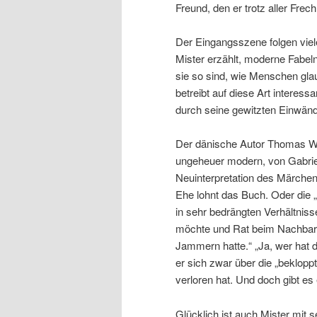
Freund, den er trotz aller Fre
Der Eingangsszene folgen viel
Mister erzählt, moderne Fabel
sie so sind, wie Menschen gla
betreibt auf diese Art interes
durch seine gewitzten Einwänd
Der dänische Autor Thomas Wi
ungeheuer modern, von Gabriele
Neuinterpretation des Märchens
Ehe lohnt das Buch. Oder die
in sehr bedrängten Verhältnis
möchte und Rat beim Nachbarn
Jammern hatte.“ „Ja, wer hat 
er sich zwar über die „beklopp
verloren hat. Und doch gibt e
Glücklich ist auch Mister mit