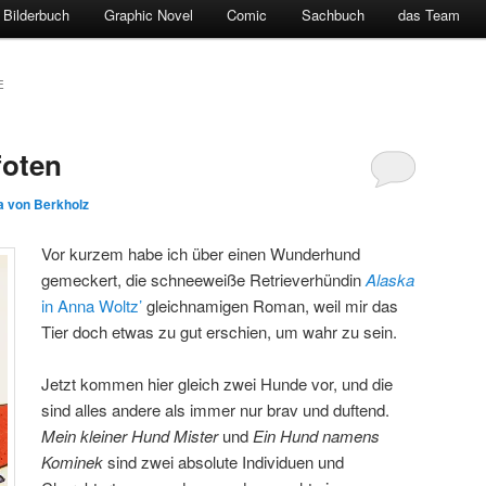
Bilderbuch
Graphic Novel
Comic
Sachbuch
das Team
E
foten
la von Berkholz
Vor kurzem habe ich über einen Wunderhund
gemeckert, die schneeweiße Retrieverhündin
Alaska
in Anna Woltz’
gleichnamigen Roman, weil mir das
Tier doch etwas zu gut erschien, um wahr zu sein.
Jetzt kommen hier gleich zwei Hunde vor, und die
sind alles andere als immer nur brav und duftend.
Mein kleiner Hund Mister
und
Ein Hund namens
Kominek
sind zwei absolute Individuen und