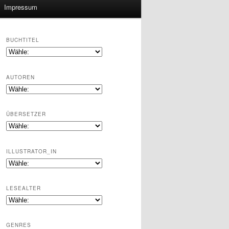
Impressum
BUCHTITEL
AUTOREN
ÜBERSETZER
ILLUSTRATOR_IN
LESEALTER
GENRES