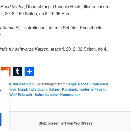
 Hund Mister
, Übersetzung: Gabriele Haefs, Illustrationen:
r, 2018, 160 Seiten, ab 8, 10,95 Euro
s Kominek
, Illustrationen: Jasmin Schäfer, Knesebeck,
o
nde für schwarze Katzen
, aracari, 2012, 32 Seiten, ab 4,
dIn
terest
XING
Reddit
Tumblr
Teilen
erbuch
,
Vorlesebuch
|
Verschlagwortet mit
Anjte Bones
,
Francesca
efs
,
Glück
,
Hund
,
Individuum
,
Katzen
,
Kominek
,
moderne Fabeln
,
e
,
Tier
,
Wolf Erlbruch
|
Schreibe einen Kommentar
Stolz präsentiert von WordPress