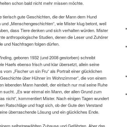
chheiten schon bald nicht mehr missen möchte.
e tierisch gute Geschichten, die der Mann dem Hund
n und „Menschengeschichten“, wie Mister klug betont, weil
uben, dass Tiere denken und sich verhalten würden. Mister
sante anthropologische Studien, denen die Leser und Zuhörer
e und Nachfragen folgen dürfen.
nding, geboren 1932 (und 2008 gestorben) schreibt
 Haefs ebenso frisch und klar übersetzt, allein seine
 vom „Fischer un sin Fru“ als Portrait einer glücklichen
 „Geschichte über Hühner im Wohnzimmer“, die von einem
sen lebenden Mann handelt, der einfach nur mal seine Ruhe
 sucht. „Es war einmal ein Mann, der allen Grund zum
das nicht“, kommentiert Mister. Nach einigen Tagen wundert
ten Ratschläge und fragt sich, ob der Gute den Verstand
s eine überraschende Lösung und ein glückliches Ende.
 seinem selbstgewählten Zuhause und Gefährten. Aber das