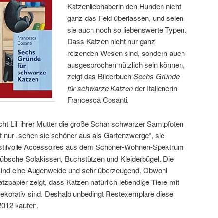
Katzenliebhaberin den Hunden nicht
ganz das Feld überlassen, und seien
sie auch noch so liebenswerte Typen.
Dass Katzen nicht nur ganz
reizenden Wesen sind, sondern auch
ausgesprochen nützlich sein können,
zeigt das Bilderbuch
Sechs Gründe
für schwarze Katzen
der Italienerin
Francesca Cosanti.
ht Lili ihrer Mutter die große Schar schwarzer Samtpfoten
 nur „sehen sie schöner aus als Gartenzwerge“, sie
ls stilvolle Accessoires aus dem Schöner-Wohnen-Spektrum
übsche Sofakissen, Buchstützen und Kleiderbügel. Die
r sind eine Augenweide und sehr überzeugend. Obwohl
tzpapier zeigt, dass Katzen natürlich lebendige Tiere mit
dekorativ sind. Deshalb unbedingt Restexemplare diese
2012 kaufen.