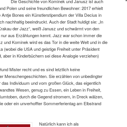
Die Geschichte von Kominek und Janusz ist auch
and Polen und seine freundlichen Bewohner: 2017 erhielt
e Antje Bones ein Künstlerstipendium der Villa Decius in
ich nachhaltig beeindruckt. Auch der Stadt huldigt sie: „In
in Krakau der Jazz“, weiß Janusz und schwärmt von den
st nur aus Erzählungen kennt. Jazz war schon immer die
sz und Kominek wird es das Tor in die weite Welt und in die
 (wobei die USA und geistige Freiheit unter Präsident
 aber in Kinderbüchern sei diese Analogie verziehen)
und Mister recht und es sind letztlich keine
der Menschengeschichten. Sie erzählen von unbedingter
ür das Individuum und vom großen Glück, das eigentlich
rwandtes Wesen, genug zu Essen, ein Leben in Freiheit,
Rumtoben, durch die Gegend stromern, in Dreck wälzen,
e oder ein unverhoffter Sommerferientag am Elbstrand
Natürlich kann ich als