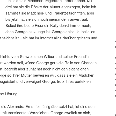
fühlt sich als Mädchen. Eigentlich immer schon. Mit
drei hat sie die Röcke der Mutter angezogen, heimlich
sammelt sie Mädchen- und Frauenzeitschriften, aber
bis jetzt hat sie sich noch niemandem anvertraut.
Selbst ihre beste Freundin Kelly denkt immer noch,
dass George ein Junge ist. George selbst ist bei allem
nsident ist – sie hat im Internet alles darüber gelesen und
chichte vom Schweinchen Wilbur und seiner Freundin
hrt werden soll, würde George gern die Rolle von Charlotte
rt, begreift aber zunächst noch nicht den eigentlichen
rge so ihrer Mutter beweisen will, dass sie ein Mädchen
 begeistert und verweigert George, trotz ihres perfekten
eine Lösung …
ie Alexandra Ernst feinfühlig übersetzt hat, ist eine sehr
mit transidenten Vorzeichen. George zweifelt an sich,