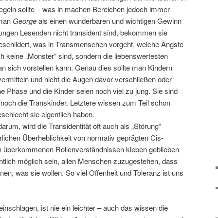
piegeln sollte – was in machen Bereichen jedoch immer
n man
George
als einen wunderbaren und wichtigen Gewinn
jungen Lesenden nicht transident sind, bekommen sie
geschildert, was in Transmenschen vorgeht, welche Ängste
ch keine „Monster“ sind, sondern die liebenswertesten
 sich vorstellen kann. Genau dies sollte man Kindern
 vermitteln und nicht die Augen davor verschließen oder
e Phase und die Kinder seien noch viel zu jung. Sie sind
 noch die Transkinder. Letztere wissen zum Teil schon
eschlecht sie eigentlich haben.
darum, wird die Transidentität oft auch als „Störung“
rlichen Überheblichkeit von normativ geprägten Cis-
n überkommenen Rollenverständnissen kleben geblieben
entlich möglich sein, allen Menschen zuzugestehen, dass
en, was sie wollen. So viel Offenheit und Toleranz ist uns
inschlagen, ist nie ein leichter – auch das wissen die