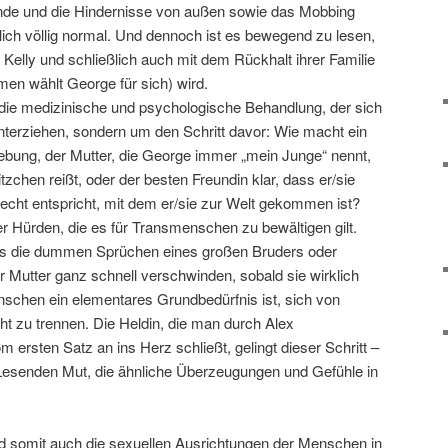
nde und die Hindernisse von außen sowie das Mobbing
ntlich völlig normal. Und dennoch ist es bewegend zu lesen,
 Kelly und schließlich auch mit dem Rückhalt ihrer Familie
en wählt George für sich) wird.
 die medizinische und psychologische Behandlung, der sich
erziehen, sondern um den Schritt davor: Wie macht ein
ung, der Mutter, die George immer „mein Junge“ nennt,
tzchen reißt, oder der besten Freundin klar, dass er/sie
echt entspricht, mit dem er/sie zur Welt gekommen ist?
aller Hürden, die es für Transmenschen zu bewältigen gilt.
ss die dummen Sprüchen eines großen Bruders oder
r Mutter ganz schnell verschwinden, sobald sie wirklich
schen ein elementares Grundbedürfnis ist, sich von
t zu trennen. Die Heldin, die man durch Alex
m ersten Satz an ins Herz schließt, gelingt dieser Schritt –
Lesenden Mut, die ähnliche Überzeugungen und Gefühle in
und somit auch die sexuellen Ausrichtungen der Menschen in