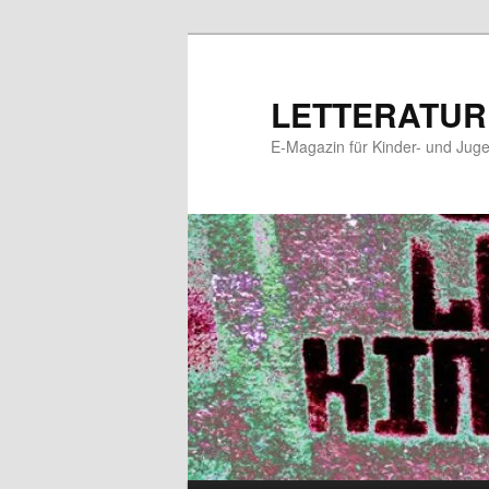
Zum
Zum
primären
sekundären
Inhalt
Inhalt
LETTERATUR
springen
springen
E-Magazin für Kinder- und Juge