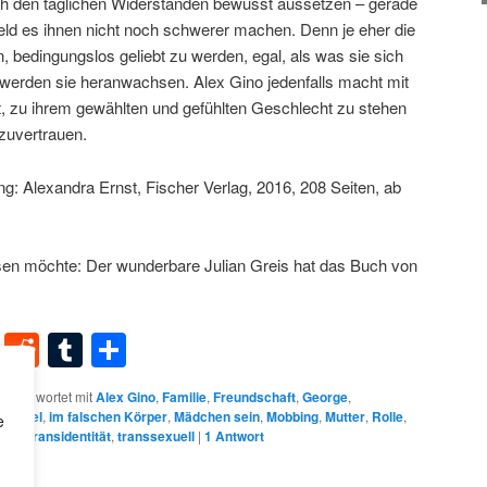
ich den täglichen Widerständen bewusst aussetzen – gerade
feld es ihnen nicht noch schwerer machen. Denn je eher die
n, bedingungslos geliebt zu werden, egal, als was sie sich
werden sie heranwachsen. Alex Gino jedenfalls macht mit
, zu ihrem gewählten und gefühlten Geschlecht zu stehen
zuvertrauen.
ng: Alexandra Ernst, Fischer Verlag, 2016, 208 Seiten, ab
sen möchte: Der wunderbare Julian Greis hat das Buch von
dIn
terest
XING
Reddit
Tumblr
Teilen
schlagwortet mit
Alex Gino
,
Familie
,
Freundschaft
,
George
,
echsel
,
im falschen Körper
,
Mädchen sein
,
Mobbing
,
Mutter
,
Rolle
,
e
dent
,
Transidentität
,
transsexuell
|
1
Antwort