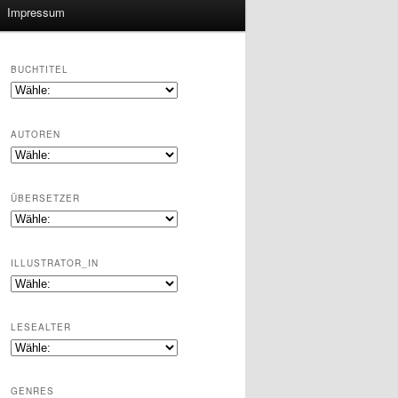
Impressum
BUCHTITEL
AUTOREN
ÜBERSETZER
ILLUSTRATOR_IN
LESEALTER
GENRES