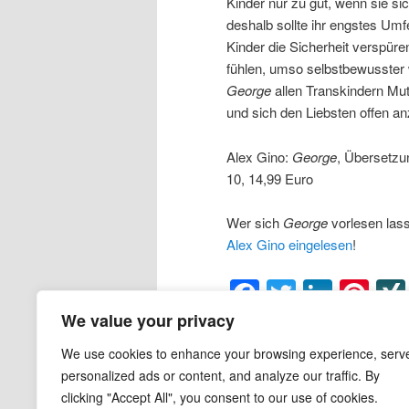
Kinder nur zu gut, wenn sie s
deshalb sollte ihr engstes Um
Kinder die Sicherheit verspüre
fühlen, umso selbstbewusster 
George
allen Transkindern Mut
und sich den Liebsten offen an
Alex Gino:
George
, Übersetzu
10, 14,99 Euro
Wer sich
George
vorlesen las
Alex Gino eingelesen
!
Facebook
Twitter
Linke
Pin
We value your privacy
Veröffentlicht unter
Kinderbuch
|
Ver
Geschlechterrollen
,
Geschlechterw
We use cookies to enhance your browsing experience, serv
Theaterstück
,
Transgender
,
transi
personalized ads or content, and analyze our traffic. By
clicking "Accept All", you consent to our use of cookies.