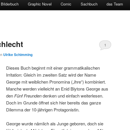
Bilderbuch
Graphic Novel
Comic
Sachbuch
das Team
hlecht
1
on
Ulrike Schimming
Dieses Buch beginnt mit einer grammatikalischen
Irritation: Gleich im zweiten Satz wird der Name
George mit weiblichen Pronomina („ihre“) kombiniert.
Manche werden vielleicht an Enid Blytons George aus
den
Fünf Freunden
denken und einfach weiterlesen.
Doch im Grunde öffnet sich hier bereits das ganze
Dilemma der 10-jährigen Protagonistin.
George wurde nämlich als Junge geboren, doch sie