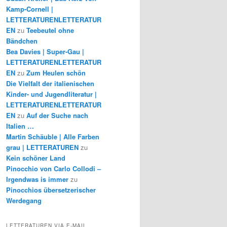
Kamp-Cornell |
LETTERATURENLETTERATUR
EN
zu
Teebeutel ohne
Bändchen
Bea Davies | Super-Gau |
LETTERATURENLETTERATUR
EN
zu
Zum Heulen schön
Die Vielfalt der italienischen
Kinder- und Jugendliteratur |
LETTERATURENLETTERATUR
EN
zu
Auf der Suche nach
Italien …
Martin Schäuble | Alle Farben
grau | LETTERATUREN
zu
Kein schöner Land
Pinocchio von Carlo Collodi –
Irgendwas is immer
zu
Pinocchios übersetzerischer
Werdegang
LETTERATUREN VIA E-MAIL