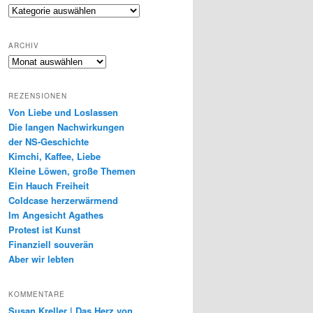
Genres
ARCHIV
Archiv
REZENSIONEN
Von Liebe und Loslassen
Die langen Nachwirkungen
der NS-Geschichte
Kimchi, Kaffee, Liebe
Kleine Löwen, große Themen
Ein Hauch Freiheit
Coldcase herzerwärmend
Im Angesicht Agathes
Protest ist Kunst
Finanziell souverän
Aber wir lebten
KOMMENTARE
Susan Kreller | Das Herz von