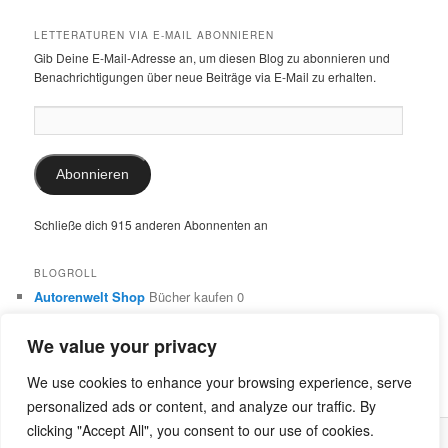
LETTERATUREN VIA E-MAIL ABONNIEREN
Gib Deine E-Mail-Adresse an, um diesen Blog zu abonnieren und
Benachrichtigungen über neue Beiträge via E-Mail zu erhalten.
E-
Mail-
Adresse:
Abonnieren
Schließe dich 915 anderen Abonnenten an
BLOGROLL
Autorenwelt Shop
Bücher kaufen 0
Autorin Ulrike Schimming
Publikationen von Ulrike Schimming
0
We value your privacy
Dr. Ulrike Schimming
Übersetzungen aus dem Italienischen
und Englischen 0
We use cookies to enhance your browsing experience, serve
personalized ads or content, and analyze our traffic. By
clicking "Accept All", you consent to our use of cookies.