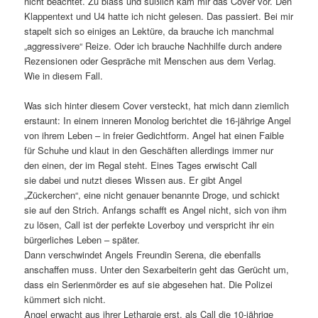
nicht beachtet. Zu blass und süßlich kam mir das Cover vor. Den
Klappentext und U4 hatte ich nicht gelesen. Das passiert. Bei mir
stapelt sich so einiges an Lektüre, da brauche ich manchmal
„aggressivere“ Reize. Oder ich brauche Nachhilfe durch andere
Rezensionen oder Gespräche mit Menschen aus dem Verlag.
Wie in diesem Fall.
Was sich hinter diesem Cover versteckt, hat mich dann ziemlich
erstaunt: In einem inneren Monolog berichtet die 16-jährige Angel
von ihrem Leben – in freier Gedichtform. Angel hat einen Faible
für Schuhe und klaut in den Geschäften allerdings immer nur
den einen, der im Regal steht. Eines Tages erwischt Call
sie dabei und nutzt dieses Wissen aus. Er gibt Angel
„Zückerchen“, eine nicht genauer benannte Droge, und schickt
sie auf den Strich. Anfangs schafft es Angel nicht, sich von ihm
zu lösen, Call ist der perfekte Loverboy und verspricht ihr ein
bürgerliches Leben – später.
Dann verschwindet Angels Freundin Serena, die ebenfalls
anschaffen muss. Unter den Sexarbeiterin geht das Gerücht um,
dass ein Serienmörder es auf sie abgesehen hat. Die Polizei
kümmert sich nicht.
Angel erwacht aus ihrer Lethargie erst, als Call die 10-jährige