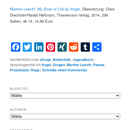
Martine Leavitt:
My
Book
of
Life
by
Angel
,
Übersetzung: Clara
Drechsler/Harald Hellmann, Thienemann Verlag, 2014, 256
Seiten, ab 14, 14,99 Euro
Facebook
Twitter
LinkedIn
Pinterest
XING
Reddit
Tumblr
Teilen
Veröffentlicht unter
all-age
,
Belletristik
,
Jugendbuch
|
Verschlagwortet mit
Angel
,
Drogen
,
Martine Leavitt
,
Poesie
,
Prostitution
,
Rapp
|
Schreibe einen Kommentar
BUCHTITEL
AUTOREN