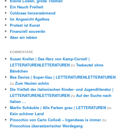
Kleine Löwen, große Themen
Ein Hauch Freiheit
Coldcase herzerwärmend
Im Angesicht Agathes
Protest ist Kunst
Finanziell souverän
Aber wir lebten
KOMMENTARE
Susan Kreller | Das Herz von Kamp-Cornell |
LETTERATURENLETTERATUREN
zu
Teebeutel ohne
Bändchen
Bea Davies | Super-Gau | LETTERATURENLETTERATUREN
zu
Zum Heulen schön
Die Vielfalt der italienischen Kinder- und Jugendliteratur |
LETTERATURENLETTERATUREN
zu
Auf der Suche nach
Italien …
Martin Schäuble | Alle Farben grau | LETTERATUREN
zu
Kein schöner Land
Pinocchio von Carlo Collodi – Irgendwas is immer
zu
Pinocchios übersetzerischer Werdegang