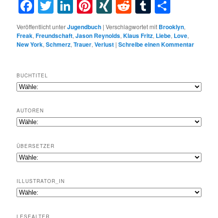
Facebook
Twitter
LinkedIn
Pinterest
XING
Reddit
Tumblr
Teilen
Veröffentlicht unter
Jugendbuch
|
Verschlagwortet mit
Brooklyn
,
Freak
,
Freundschaft
,
Jason Reynolds
,
Klaus Fritz
,
Liebe
,
Love
,
New York
,
Schmerz
,
Trauer
,
Verlust
|
Schreibe einen Kommentar
BUCHTITEL
AUTOREN
ÜBERSETZER
ILLUSTRATOR_IN
LESEALTER