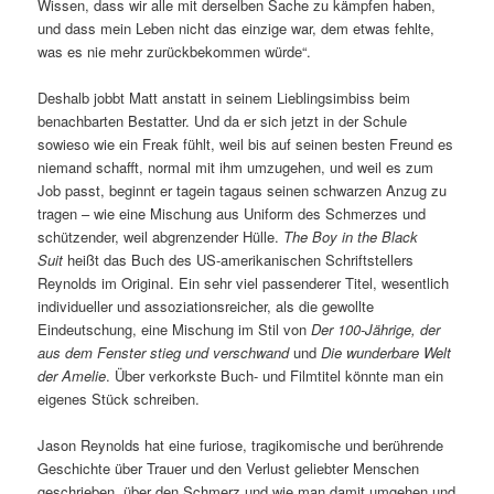
Wissen, dass wir alle mit derselben Sache zu kämpfen haben,
und dass mein Leben nicht das einzige war, dem etwas fehlte,
was es nie mehr zurückbekommen würde“.
Deshalb jobbt Matt anstatt in seinem Lieblingsimbiss beim
benachbarten Bestatter. Und da er sich jetzt in der Schule
sowieso wie ein Freak fühlt, weil bis auf seinen besten Freund es
niemand schafft, normal mit ihm umzugehen, und weil es zum
Job passt, beginnt er tagein tagaus seinen schwarzen Anzug zu
tragen – wie eine Mischung aus Uniform des Schmerzes und
schützender, weil abgrenzender Hülle.
The Boy in the Black
Suit
heißt das Buch des US-amerikanischen Schriftstellers
Reynolds im Original. Ein sehr viel passenderer Titel, wesentlich
individueller und assoziationsreicher, als die gewollte
Eindeutschung, eine Mischung im Stil von
Der 100-Jährige, der
aus dem Fenster stieg und verschwand
und
Die wunderbare Welt
der Amelie
. Über verkorkste Buch- und Filmtitel könnte man ein
eigenes Stück schreiben.
Jason Reynolds hat eine furiose, tragikomische und berührende
Geschichte über Trauer und den Verlust geliebter Menschen
geschrieben, über den Schmerz und wie man damit umgehen und