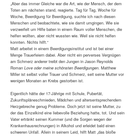
„Aber das immer Gleiche war die Art, wie der Mensch, der dem
Toten am nächsten stand, reagierte. Tag für Tag, Woche für
Woche, Beerdigung für Beerdigung, suchte ich nach diesen
Menschen und beobachtete, wie sie damit umgingen. Wie sie
verzweifelt um Hilfe baten in einem Raum voller Menschen, die
helfen wollten, aber nicht wussten wie. Weil sie nicht helfen
konnten. Nichts hilft.“
Matt arbeitet in einem Beerdigungsinstitut und ist bei einer
Menge Trauerfeiern dabei. Aber nicht ein perverses Vergnügen
am Schmerz anderer treibt den Jungen in Jason Reynolds
Roman
Love oder meine schönsten Beerdigungen
. Matthew
Miller ist selbst voller Trauer und Schmerz, seit seine Mutter vor
wenigen Monaten an Krebs gestorben ist.
Eigentlich hätte der 17-Jährige mit Schule, Pubertät,
Zukunftspläneschmieden, Mädchen und altersentsprechendem
Herzgebreche genug Probleme. Doch jetzt ist seine Mutter, zu
der das Einzelkind eine liebevolle Beziehung hatte, tot. Und sein
Vater ertränkt seinen Kummer (und die Sorgen wegen der
Krankenhausrechnungen) in Alkohol und erleidet bald einen
schweren Unfall. Allein in seinem Leid, hilft Matt „das bloße