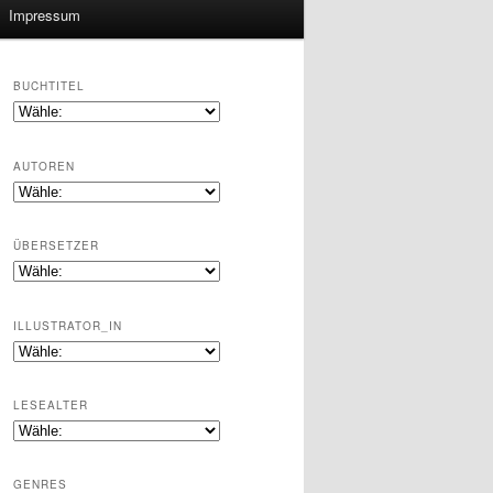
Impressum
BUCHTITEL
AUTOREN
ÜBERSETZER
ILLUSTRATOR_IN
LESEALTER
GENRES