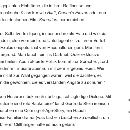
 geplanten Einbrüche, die in ihrer Raffinesse und
ineastische Klassiker wie
Rififi
,
Ocean’s Eleven
oder den
erten deutschen Film
Schrotten!
heranreichen.
r Selbstverteidigung, insbesondere als Frau und wie sie
eln, also vermeintliche Unterlegenheit zu ihrem Vorteil
Explosionspotenzial von Haushaltsreinigern. Man lernt
rgrund. Man taucht ein ins Darknet. Oder exklusive
enheiten. Auch aktuelle Politik kommt zur Sprache: „Lord
gestimmt, musste aber nun mit dem Ergebnis leben. Wie
ie nicht zur Wahl gegangen waren, weil sie dachten, es
ten die gewonnen, die es verstanden Ängste zu schüren.“
n Husarenstück noch spritzige, schlagfertige Dialoge. Mit
ksteine sind rote Backsteine“ lässt Gertrude Stein ironisch
isschen eine Coming-of-Age-Story, ein Hauch
ss Familiendrama (was fast ein bisschen zu deutlich zum
tilerer Cliffhanger hätte es auch getan).