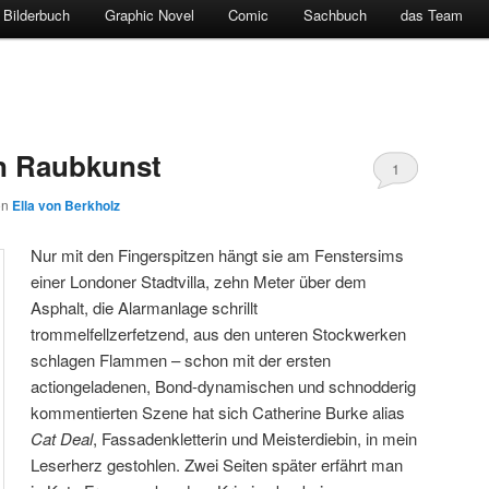
Bilderbuch
Graphic Novel
Comic
Sachbuch
das Team
n Raubkunst
1
on
Ella von Berkholz
Nur mit den Fingerspitzen hängt sie am Fenstersims
einer Londoner Stadtvilla, zehn Meter über dem
Asphalt, die Alarmanlage schrillt
trommelfellzerfetzend, aus den unteren Stockwerken
schlagen Flammen – schon mit der ersten
actiongeladenen, Bond-dynamischen und schnodderig
kommentierten Szene hat sich Catherine Burke alias
Cat Deal
, Fassadenkletterin und Meisterdiebin, in mein
Leserherz gestohlen. Zwei Seiten später erfährt man