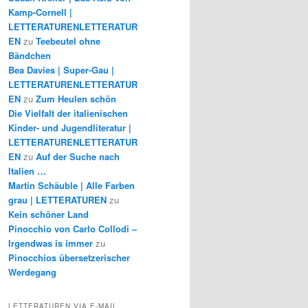
Kamp-Cornell |
LETTERATURENLETTERATUR
EN
zu
Teebeutel ohne
Bändchen
Bea Davies | Super-Gau |
LETTERATURENLETTERATUR
EN
zu
Zum Heulen schön
Die Vielfalt der italienischen
Kinder- und Jugendliteratur |
LETTERATURENLETTERATUR
EN
zu
Auf der Suche nach
Italien …
Martin Schäuble | Alle Farben
grau | LETTERATUREN
zu
Kein schöner Land
Pinocchio von Carlo Collodi –
Irgendwas is immer
zu
Pinocchios übersetzerischer
Werdegang
LETTERATUREN VIA E-MAIL