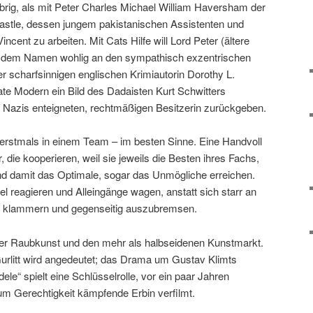
 übrig, als mit Peter Charles Michael William Haversham der
astle, dessen jungem pakistanischen Assistenten und
cent zu arbeiten. Mit Cats Hilfe will Lord Peter (ältere
bei dem Namen wohlig an den sympathisch exzentrischen
r scharfsinnigen englischen Krimiautorin Dorothy L.
te Modern ein Bild des Dadaisten Kurt Schwitters
 Nazis enteigneten, rechtmäßigen Besitzerin zurückgeben.
e erstmals in einem Team – im besten Sinne. Eine Handvoll
, die kooperieren, weil sie jeweils die Besten ihres Fachs,
nd damit das Optimale, sogar das Unmögliche erreichen.
bel reagieren und Alleingänge wagen, anstatt sich starr an
 klammern und gegenseitig auszubremsen.
über Raubkunst und den mehr als halbseidenen Kunstmarkt.
urlitt wird angedeutet; das Drama um Gustav Klimts
le“ spielt eine Schlüsselrolle, vor ein paar Jahren
um Gerechtigkeit kämpfende Erbin verfilmt.