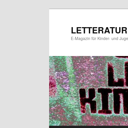
Zum
Zum
primären
sekundären
Inhalt
Inhalt
LETTERATUR
springen
springen
E-Magazin für Kinder- und Juge