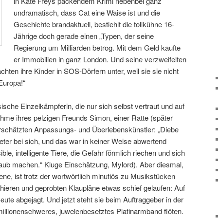
in Kate Freys packendem Krimi nebenbei ganz
undramatisch, dass Cat eine Waise ist und die
Geschichte brandaktuell, bestiehlt die tollkühne 16-
Jährige doch gerade einen „Typen, der seine
Regierung um Milliarden betrog. Mit dem Geld kaufte
er Immobilien in ganz London. Und seine verzweifelten
hten ihre Kinder in SOS-Dörfern unter, weil sie sie nicht
Europa!“
ssische Einzelkämpferin, die nur sich selbst vertraut und auf
ahme ihres pelzigen Freunds Simon, einer Ratte (später
nterschätzten Anpassungs- und Überlebenskünstler: „Diebe
eter bei sich, und das war in keiner Weise abwertend
le, intelligente Tiere, die Gefahr förmlich riechen und sich
aub machen.“ Kluge Einschätzung, Mylord). Aber diesmal,
ene, ist trotz der wortwörtlich minutiös zu Musikstücken
hieren und geprobten Klaupläne etwas schief gelaufen: Auf
ute abgejagt. Und jetzt steht sie beim Auftraggeber in der
millionenschweres, juwelenbesetztes Platinarmband flöten.