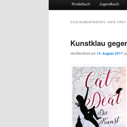
Hauptmenü
Kinderbuch
Jugendbuch
SCHLAGWORTARCHIV:
KATE FREY
Kunstklau gege
Veröffentlicht am
14. August 2017
v