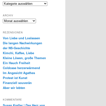
Genres
ARCHIV
Archiv
REZENSIONEN
Von Liebe und Loslassen
Die langen Nachwirkungen
der NS-Geschichte
Kimchi, Kaffee, Liebe
Kleine Löwen, große Themen
Ein Hauch Freiheit
Coldcase herzerwärmend
Im Angesicht Agathes
Protest ist Kunst
Finanziell souverän
Aber wir lebten
KOMMENTARE
Susan Kreller | Das Herz von