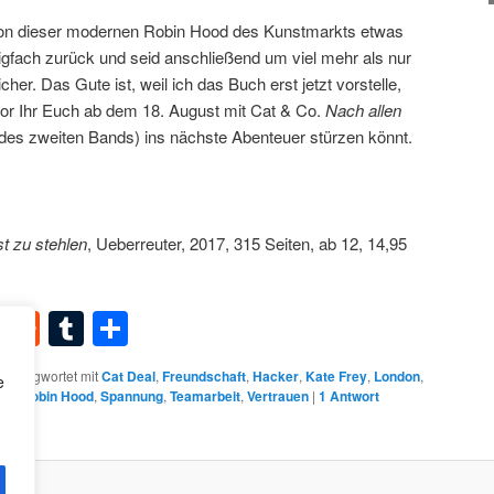
h von dieser modernen Robin Hood des Kunstmarkts etwas
igfach zurück und seid anschließend um viel mehr als nur
er. Das Gute ist, weil ich das Buch erst jetzt vorstelle,
vor Ihr Euch ab dem 18. August mit Cat & Co.
Nach allen
l des zweiten Bands) ins nächste Abenteuer stürzen könnt.
t zu stehlen
, Ueberreuter, 2017, 315 Seiten, ab 12, 14,95
dIn
terest
XING
Reddit
Tumblr
Teilen
schlagwortet mit
Cat Deal
,
Freundschaft
,
Hacker
,
Kate Frey
,
London
,
e
st
,
Robin Hood
,
Spannung
,
Teamarbeit
,
Vertrauen
|
1
Antwort