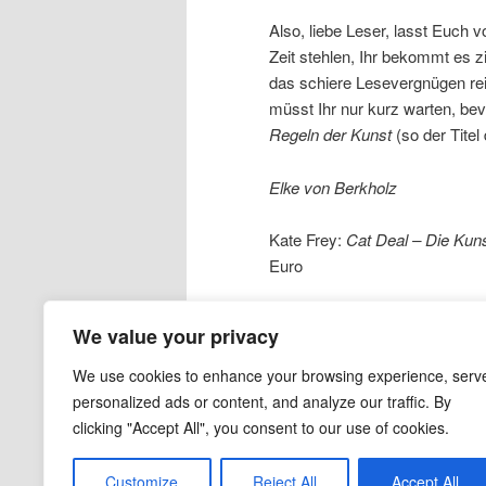
Also, liebe Leser, lasst Euc
Zeit stehlen, Ihr bekommt es z
das schiere Lesevergnügen reich
müsst Ihr nur kurz warten, be
Regeln der Kunst
(so der Tite
Elke von Berkholz
Kate Frey:
Cat Deal – Die Kuns
Euro
Facebook
Twitter
Linke
Pin
We value your privacy
Veröffentlicht unter
Jugendbuch
|
Ver
We use cookies to enhance your browsing experience, serv
Meisterdiebin
,
Raffinesse
,
Raubkun
personalized ads or content, and analyze our traffic. By
clicking "Accept All", you consent to our use of cookies.
Customize
Reject All
Accept All