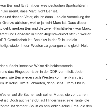
n von Ben und fährt mit den westdeutschen Sportschülern
hüler merkt, dass Marc nicht Ben ist.
a und dessen Vater, die ihn dann – so die Vorstellung der
r Grenze abliefern, weil er ja nicht Marc ist. Dass dieser
aufgeht, merken Ben und die zwei »Fluchthelfer« von Marc,
steht und Ben/Marc in einen Jugendwerkhof steckt, weil er
DDR-Gesellschaft ist. Ben sitzt in der Falle und die
elligt wieder in den Westen zu gelangen sind gleich Null.
 der auf sehr intensive Weise die beklemmende
und das Eingesperrtsein in der DDR vermittelt. Jeden
legen, wie Ben wieder nach Westen kommen kann, ist
 ist keine Hilfe zu erwarten, denn Bens Eltern sind in
esten auf die Suche nach seiner Mutter, die vor Jahren
tet ist. Doch auch er stößt auf Hindernisse: eine Tante, die
önnte, ist dement. So ist es schließlich seine Oma, die den