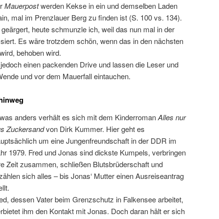
er
Mauerpost
werden Kekse in ein und demselben Laden
ain, mal im Prenzlauer Berg zu finden ist (S. 100 vs. 134).
geärgert, heute schmunzle ich, weil das nun mal in der
siert. Es wäre trotzdem schön, wenn das in den nächsten
wird, behoben wird.
jedoch einen packenden Drive und lassen die Leser und
r Wende und vor dem Mauerfall eintauchen.
 hinweg
was anders verhält es sich mit dem Kinderroman
Alles nur
us Zuckersand
von Dirk Kummer. Hier geht es
uptsächlich um eine Jungenfreundschaft in der DDR im
hr 1979. Fred und Jonas sind dickste Kumpels, verbringen
re Zeit zusammen, schließen Blutsbrüderschaft und
zählen sich alles – bis Jonas‘ Mutter einen Ausreiseantrag
llt.
ed, dessen Vater beim Grenzschutz in Falkensee arbeitet,
rbietet ihm den Kontakt mit Jonas. Doch daran hält er sich