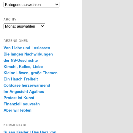
Genres
ARCHIV
Archiv
REZENSIONEN
Von Liebe und Loslassen
Die langen Nachwirkungen
der NS-Geschichte
Kimchi, Kaffee, Liebe
Kleine Löwen, große Themen
Ein Hauch Freiheit
Coldcase herzerwärmend
Im Angesicht Agathes
Protest ist Kunst
Finanziell souverän
Aber wir lebten
KOMMENTARE
Susan Kreller | Das Herz von