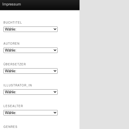
Impressum
BUCHTITEL
AUTOREN
ÜBERSETZER
ILLUSTRATOR_IN
LESEALTER
GENRES