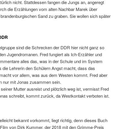
türlich nicht. Stattdessen fangen die Jungs an, angeregt
rch die Erzählungen vom alten Nachbar Marek über
n brandenburgischen Sand zu graben. Sie wollen sich später
 DDR
elgruppe sind die Schrecken der DDR hier nicht ganz so
iden Jugendromanen. Fred fungiert als Ich-Erzähler und
Kommentare alles das, was in der Schule und im System
dass die Lehrerin den Schülern Angst macht, dass das
acht vor allem, was aus dem Westen kommt. Fred aber
rn nur mit Jonas zusammen sein.
seiner Mutter ausreist und plötzlich weg ist, vermisst Fred
 Jonas schreibt, kommt zurück, da Westkontakt verboten ist.
lleicht bekannt vorkommt, liegt richtig, denn dieses Buch
 Film von Dirk Kummer, der 2018 mit den Grimme-Preis