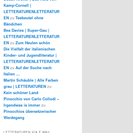
Kamp-Cornell |
LETTERATURENLETTERATUR
EN
zu
Teebeutel ohne
Bändchen
Bea Davies | Super-Gau |
LETTERATURENLETTERATUR
EN
zu
Zum Heulen schön
Die Vielfalt der italienischen
Kinder- und Jugendliteratur |
LETTERATURENLETTERATUR
EN
zu
Auf der Suche nach
Italien …
Martin Schäuble | Alle Farben
grau | LETTERATUREN
zu
Kein schöner Land
Pinocchio von Carlo Collodi –
Irgendwas is immer
zu
Pinocchios übersetzerischer
Werdegang
LETTERATUREN VIA E-MAIL