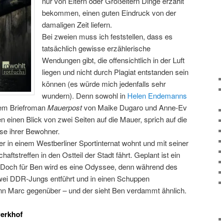
nur von Eltern oder Großeltern Dinge erzählt
bekommen, einen guten Eindruck von der
damaligen Zeit liefern.
Bei zweien muss ich feststellen, dass es
tatsächlich gewisse erzählerische
Wendungen gibt, die offensichtlich in der Luft
liegen und nicht durch Plagiat entstanden sein
können (es würde mich jedenfalls sehr
wundern). Denn sowohl in
Helen Endemanns
em Briefroman
Mauerpost
von Maike Dugaro und Anne-Ev
n einen Blick von zwei Seiten auf die Mauer, sprich auf die
se ihrer Bewohner.
 in einem Westberliner Sportinternat wohnt und mit seiner
tstreffen in den Ostteil der Stadt fährt. Geplant ist ein
. Doch für Ben wird es eine Odyssee, denn während des
zwei DDR-Jungs entführt und in einen Schuppen
ann Marc gegenüber – und der sieht Ben verdammt ähnlich.
erkhof