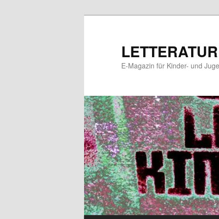
Zum
Zum
primären
sekundären
Inhalt
Inhalt
LETTERATUR
springen
springen
E-Magazin für Kinder- und Juge