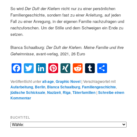
So wird
Der Duft der Kiefern
nicht nur zu einer persönlichen
Familiengeschichte, sondern fast zu einer Anleitung, auf jeden
Fall zu einer Anregung, in der eigenen Familie nachzufragen und
nachzuforschen. Um der Stille und dem Schweigen ein Ende zu
setzen.
Bianca Schaalburg:
Der Duft der Kiefern. Meine Familie und ihre
Geheimnisse
, avant-verlag, 2021, 26 Euro
Facebook
Twitter
LinkedIn
Pinterest
XING
Reddit
Tumblr
Teilen
Veröffentlicht unter
all-age
,
Graphic Novel
|
Verschlagwortet mit
Aufarbeitung
,
Berlin
,
Bianca Schaalburg
,
Familiengeschichte
,
jüdische Schicksale
,
Nazizeit
,
Riga
,
Täterfamilien
|
Schreibe einen
Kommentar
BUCHTITEL