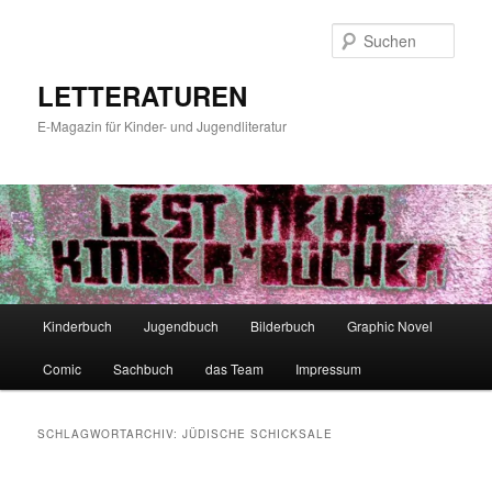
Zum
Zum
primären
sekundären
Such
Inhalt
Inhalt
springen
springen
LETTERATUREN
E-Magazin für Kinder- und Jugendliteratur
Hauptmenü
Kinderbuch
Jugendbuch
Bilderbuch
Graphic Novel
Comic
Sachbuch
das Team
Impressum
SCHLAGWORTARCHIV:
JÜDISCHE SCHICKSALE