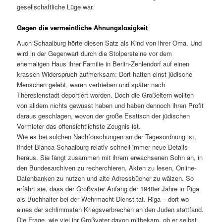
gesellschaftliche Lüge war.
Gegen die vermeintliche Ahnungslosigkeit
Auch Schaalburg hörte diesen Satz als Kind von ihrer Oma. Und
wird in der Gegenwart durch die Stolpersteine vor dem
ehemaligen Haus ihrer Familie in Berlin-Zehlendorf auf einen
krassen Widerspruch aufmerksam: Dort hatten einst jüdische
Menschen gelebt, waren vertrieben und später nach
Theresienstadt deportiert worden. Doch die Großeltern wollten
von alldem nichts gewusst haben und haben dennoch ihren Profit
daraus geschlagen, wovon der große Esstisch der jüdischen
Vormieter das offensichtlichste Zeugnis ist.
Wie es bei solchen Nachforschungen an der Tagesordnung ist,
findet Bianca Schaalburg relativ schnell immer neue Details
heraus. Sie fängt zusammen mit ihrem erwachsenen Sohn an, in
den Bundesarchiven zu recherchieren, Akten zu lesen, Online-
Datenbanken zu nutzen und alte Adressbücher zu wälzen. So
erfährt sie, dass der Großvater Anfang der 1940er Jahre in Riga
als Buchhalter bei der Wehrmacht Dienst tat. Riga – dort wo
eines der schlimmsten Kriegsverbrechen an den Juden stattfand.
Die Frage, wie viel ihr Großvater davon mitbekam, ob er selbst