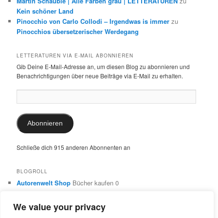
Martin Schäuble | Alle Farben grau | LETTERATUREN
zu
Kein schöner Land
Pinocchio von Carlo Collodi – Irgendwas is immer
zu
Pinocchios übersetzerischer Werdegang
LETTERATUREN VIA E-MAIL ABONNIEREN
Gib Deine E-Mail-Adresse an, um diesen Blog zu abonnieren und
Benachrichtigungen über neue Beiträge via E-Mail zu erhalten.
E-
Mail-
Adresse:
Abonnieren
Schließe dich 915 anderen Abonnenten an
BLOGROLL
Autorenwelt Shop
Bücher kaufen 0
Autorin Ulrike Schimming
Publikationen von Ulrike Schimming
0
We value your privacy
Dr. Ulrike Schimming
Übersetzungen aus dem Italienischen