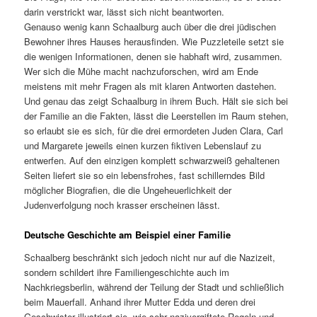
darin verstrickt war, lässt sich nicht beantworten.
Genauso wenig kann Schaalburg auch über die drei jüdischen
Bewohner ihres Hauses herausfinden. Wie Puzzleteile setzt sie
die wenigen Informationen, denen sie habhaft wird, zusammen.
Wer sich die Mühe macht nachzuforschen, wird am Ende
meistens mit mehr Fragen als mit klaren Antworten dastehen.
Und genau das zeigt Schaalburg in ihrem Buch. Hält sie sich bei
der Familie an die Fakten, lässt die Leerstellen im Raum stehen,
so erlaubt sie es sich, für die drei ermordeten Juden Clara, Carl
und Margarete jeweils einen kurzen fiktiven Lebenslauf zu
entwerfen. Auf den einzigen komplett schwarzweiß gehaltenen
Seiten liefert sie so ein lebensfrohes, fast schillerndes Bild
möglicher Biografien, die die Ungeheuerlichkeit der
Judenverfolgung noch krasser erscheinen lässt.
Deutsche Geschichte am Beispiel einer Familie
Schaalberg beschränkt sich jedoch nicht nur auf die Nazizeit,
sondern schildert ihre Familiengeschichte auch im
Nachkriegsberlin, während der Teilung der Stadt und schließlich
beim Mauerfall. Anhand ihrer Mutter Edda und deren drei
Geschwister illustriert sie, wie sehr nazivergiftete Regeln und