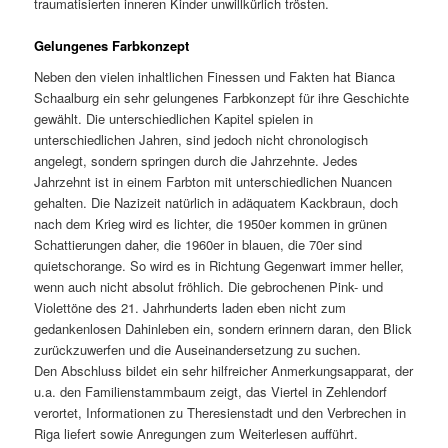
traumatisierten inneren Kinder unwillkürlich trösten.
Gelungenes Farbkonzept
Neben den vielen inhaltlichen Finessen und Fakten hat Bianca
Schaalburg ein sehr gelungenes Farbkonzept für ihre Geschichte
gewählt. Die unterschiedlichen Kapitel spielen in
unterschiedlichen Jahren, sind jedoch nicht chronologisch
angelegt, sondern springen durch die Jahrzehnte. Jedes
Jahrzehnt ist in einem Farbton mit unterschiedlichen Nuancen
gehalten. Die Nazizeit natürlich in adäquatem Kackbraun, doch
nach dem Krieg wird es lichter, die 1950er kommen in grünen
Schattierungen daher, die 1960er in blauen, die 70er sind
quietschorange. So wird es in Richtung Gegenwart immer heller,
wenn auch nicht absolut fröhlich. Die gebrochenen Pink- und
Violettöne des 21. Jahrhunderts laden eben nicht zum
gedankenlosen Dahinleben ein, sondern erinnern daran, den Blick
zurückzuwerfen und die Auseinandersetzung zu suchen.
Den Abschluss bildet ein sehr hilfreicher Anmerkungsapparat, der
u.a. den Familienstammbaum zeigt, das Viertel in Zehlendorf
verortet, Informationen zu Theresienstadt und den Verbrechen in
Riga liefert sowie Anregungen zum Weiterlesen aufführt.