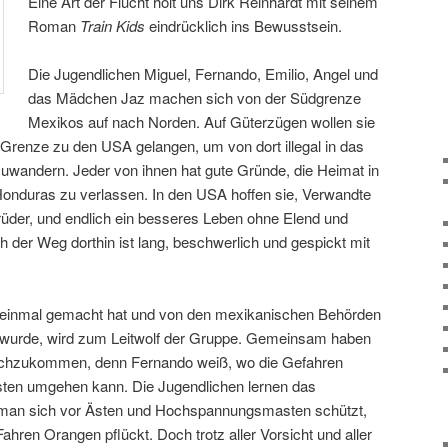
Eine Art der Flucht holt uns Dirk Reinhardt mit seinem
Roman
Train Kids
eindrücklich ins Bewusstsein.
Die Jugendlichen Miguel, Fernando, Emilio, Angel und
das Mädchen Jaz machen sich von der Südgrenze
Mexikos auf nach Norden. Auf Güterzügen wollen sie
Grenze zu den USA gelangen, um von dort illegal in das
uwandern. Jeder von ihnen hat gute Gründe, die Heimat in
onduras zu verlassen. In den USA hoffen sie, Verwandte
rüder, und endlich ein besseres Leben ohne Elend und
 der Weg dorthin ist lang, beschwerlich und gespickt mit
ts einmal gemacht hat und von den mexikanischen Behörden
 wurde, wird zum Leitwolf der Gruppe. Gemeinsam haben
rchzukommen, denn Fernando weiß, wo die Gefahren
sten umgehen kann. Die Jugendlichen lernen das
e man sich vor Ästen und Hochspannungsmasten schützt,
ahren Orangen pflückt. Doch trotz aller Vorsicht und aller