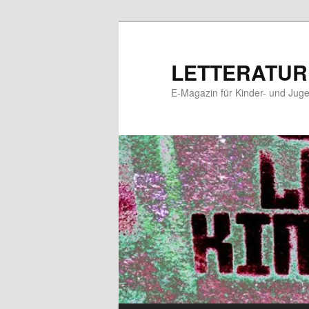
Zum
Zum
primären
sekundären
Inhalt
Inhalt
LETTERATUR
springen
springen
E-Magazin für Kinder- und Juge