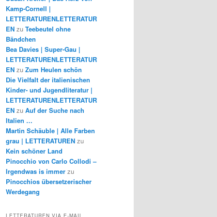
Kamp-Cornell |
LETTERATURENLETTERATUR
EN
zu
Teebeutel ohne
Bändchen
Bea Davies | Super-Gau |
LETTERATURENLETTERATUR
EN
zu
Zum Heulen schön
Die Vielfalt der italienischen
Kinder- und Jugendliteratur |
LETTERATURENLETTERATUR
EN
zu
Auf der Suche nach
Italien …
Martin Schäuble | Alle Farben
grau | LETTERATUREN
zu
Kein schöner Land
Pinocchio von Carlo Collodi –
Irgendwas is immer
zu
Pinocchios übersetzerischer
Werdegang
LETTERATUREN VIA E-MAIL