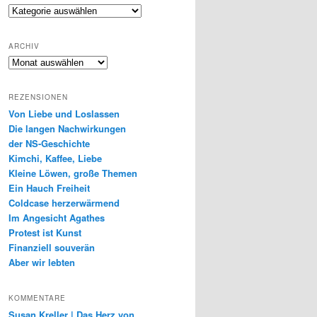
Genres
ARCHIV
Archiv
REZENSIONEN
Von Liebe und Loslassen
Die langen Nachwirkungen
der NS-Geschichte
Kimchi, Kaffee, Liebe
Kleine Löwen, große Themen
Ein Hauch Freiheit
Coldcase herzerwärmend
Im Angesicht Agathes
Protest ist Kunst
Finanziell souverän
Aber wir lebten
KOMMENTARE
Susan Kreller | Das Herz von