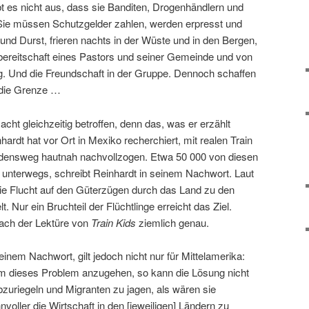
 es nicht aus, dass sie Banditen, Drogenhändlern und
. Sie müssen Schutzgelder zahlen, werden erpresst und
und Durst, frieren nachts in der Wüste und in den Bergen,
sbereitschaft eines Pastors und seiner Gemeinde und von
. Und die Freundschaft in der Gruppe. Dennoch schaffen
n die Grenze …
cht gleichzeitig betroffen, denn das, was er erzählt
ardt hat vor Ort in Mexiko recherchiert, mit realen Train
idensweg hautnah nachvollzogen. Etwa 50 000 von diesen
o unterwegs, schreibt Reinhardt in seinem Nachwort. Laut
die Flucht auf den Güterzügen durch das Land zu den
. Nur ein Bruchteil der Flüchtlinge erreicht das Ziel.
ach der Lektüre von
Train Kids
ziemlich genau.
nem Nachwort, gilt jedoch nicht nur für Mittelamerika:
 um dieses Problem anzugehen, so kann die Lösung nicht
zuriegeln und Migranten zu jagen, als wären sie
innvoller die Wirtschaft in den [jeweiligen] Ländern zu