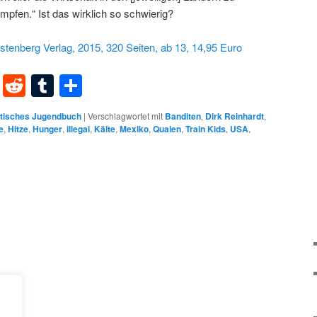
pfen.“ Ist das wirklich so schwierig?
rstenberg Verlag, 2015,
320 Seiten, ab 13, 14,95 Euro
dIn
terest
XING
Reddit
Tumblr
Teilen
itisches Jugendbuch
|
Verschlagwortet mit
Banditen
,
Dirk Reinhardt
,
e
,
Hitze
,
Hunger
,
illegal
,
Kälte
,
Mexiko
,
Qualen
,
Train Kids
,
USA
,