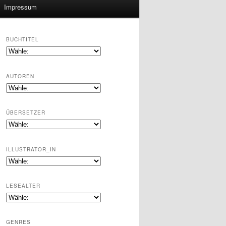
Impressum
BUCHTITEL
AUTOREN
ÜBERSETZER
ILLUSTRATOR_IN
LESEALTER
GENRES