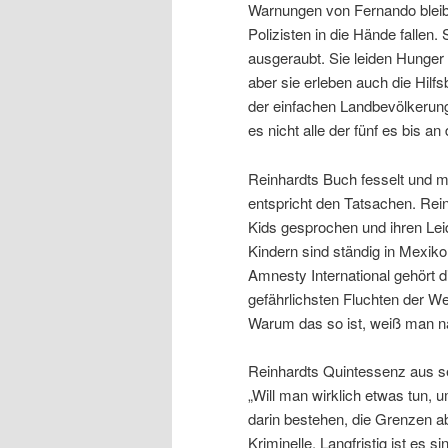
Warnungen von Fernando bleibt
Polizisten in die Hände fallen
ausgeraubt. Sie leiden Hunger 
aber sie erleben auch die Hilf
der einfachen Landbevölkerung
es nicht alle der fünf es bis a
Reinhardts Buch fesselt und ma
entspricht den Tatsachen. Reinh
Kids gesprochen und ihren Le
Kindern sind ständig in Mexik
Amnesty International gehört 
gefährlichsten Fluchten der Welt
Warum das so ist, weiß man n
Reinhardts Quintessenz aus sei
„Will man wirklich etwas tun,
darin bestehen, die Grenzen ab
Kriminelle. Langfristig ist es s