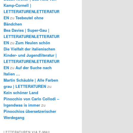
Kamp-Cornell |
LETTERATURENLETTERATUR
EN
zu
Teebeutel ohne
Bändchen
Bea Davies | Super-Gau |
LETTERATURENLETTERATUR
EN
zu
Zum Heulen schön
Die Vielfalt der italienischen
Kinder- und Jugendliteratur |
LETTERATURENLETTERATUR
EN
zu
Auf der Suche nach
Italien …
Martin Schäuble | Alle Farben
grau | LETTERATUREN
zu
Kein schöner Land
Pinocchio von Carlo Collodi –
Irgendwas is immer
zu
Pinocchios übersetzerischer
Werdegang
LETTERATUREN VIA E-MAIL