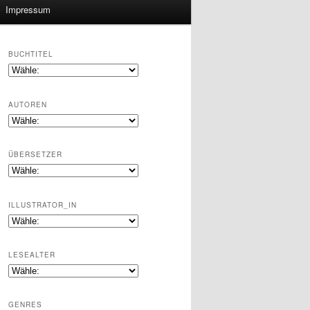
Impressum
BUCHTITEL
AUTOREN
ÜBERSETZER
ILLUSTRATOR_IN
LESEALTER
GENRES