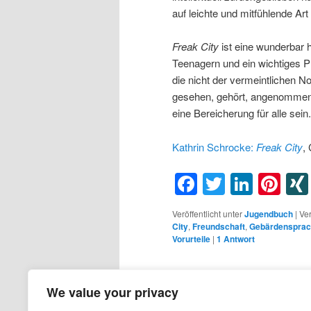
auf leichte und mitfühlende Art
Freak City
ist eine wunderbar 
Teenagern und ein wichtiges Pl
die nicht der vermeintlichen N
gesehen, gehört, angenommen u
eine Bereicherung für alle sein.
Kathrin Schrocke:
Freak City
,
Facebook
Twitter
Linke
Pin
Veröffentlicht unter
Jugendbuch
|
Ver
City
,
Freundschaft
,
Gebärdenspra
Vorurteile
|
1
Antwort
We value your privacy