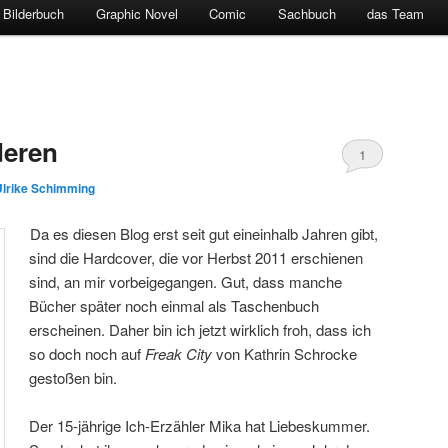
Bilderbuch
Graphic Novel
Comic
Sachbuch
das Team
deren
1
Ulrike Schimming
Da es diesen Blog erst seit gut eineinhalb Jahren gibt,
sind die Hardcover, die vor Herbst 2011 erschienen
sind, an mir vorbeigegangen. Gut, dass manche
Bücher später noch einmal als Taschenbuch
erscheinen. Daher bin ich jetzt wirklich froh, dass ich
so doch noch auf
Freak City
von Kathrin Schrocke
gestoßen bin.
Der 15-jährige Ich-Erzähler Mika hat Liebeskummer.