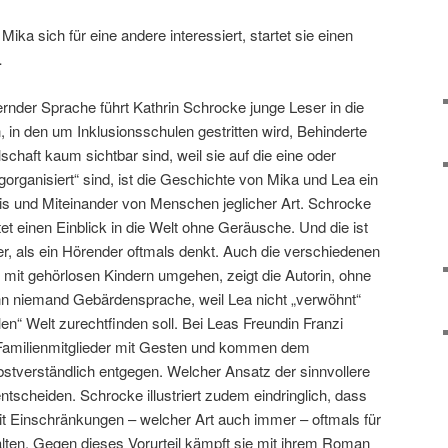
ka sich für eine andere interessiert, startet sie einen
…
dernder Sprache führt Kathrin Schrocke junge Leser in die
, in den um Inklusionsschulen gestritten wird, Behinderte
schaft kaum sichtbar sind, weil sie auf die eine oder
organisiert“ sind, ist die Geschichte von Mika und Lea ein
nis und Miteinander von Menschen jeglicher Art. Schrocke
tet einen Einblick in die Welt ohne Geräusche. Und die ist
her, als ein Hörender oftmals denkt. Auch die verschiedenen
 mit gehörlosen Kindern umgehen, zeigt die Autorin, ohne
kann niemand Gebärdensprache, weil Lea nicht „verwöhnt“
en“ Welt zurechtfinden soll. Bei Leas Freundin Franzi
Familienmitglieder mit Gesten und kommen dem
tverständlich entgegen. Welcher Ansatz der sinnvollere
entscheiden. Schrocke illustriert zudem eindringlich, dass
t Einschränkungen – welcher Art auch immer – oftmals für
halten. Gegen dieses Vorurteil kämpft sie mit ihrem Roman