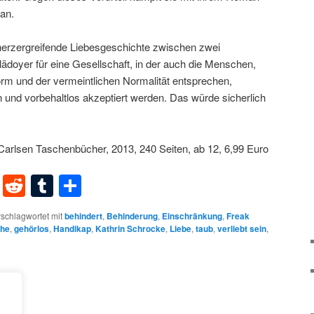
 an.
herzergreifende Liebesgeschichte zwischen zwei
ädoyer für eine Gesellschaft, in der auch die Menschen,
orm und der vermeintlichen Normalität entsprechen,
nd vorbehaltlos akzeptiert werden. Das würde sicherlich
 Carlsen Taschenbücher, 2013, 240 Seiten, ab 12, 6,99 Euro
dIn
terest
XING
Reddit
Tumblr
Teilen
schlagwortet mit
behindert
,
Behinderung
,
Einschränkung
,
Freak
che
,
gehörlos
,
Handikap
,
Kathrin Schrocke
,
Liebe
,
taub
,
verliebt sein
,