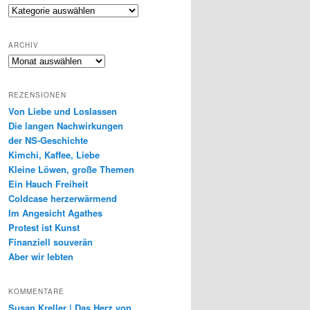
Genres
ARCHIV
Archiv
REZENSIONEN
Von Liebe und Loslassen
Die langen Nachwirkungen
der NS-Geschichte
Kimchi, Kaffee, Liebe
Kleine Löwen, große Themen
Ein Hauch Freiheit
Coldcase herzerwärmend
Im Angesicht Agathes
Protest ist Kunst
Finanziell souverän
Aber wir lebten
KOMMENTARE
Susan Kreller | Das Herz von