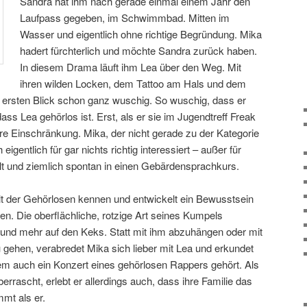
Sandra hat ihm nach gerade einmal einem Jahr den
Laufpass gegeben, im Schwimmbad. Mitten im
Wasser und eigentlich ohne richtige Begründung. Mika
hadert fürchterlich und möchte Sandra zurück haben.
In diesem Drama läuft ihm Lea über den Weg. Mit
ihren wilden Locken, dem Tattoo am Hals und dem
n ersten Blick schon ganz wuschig. So wuschig, dass er
ss Lea gehörlos ist. Erst, als er sie im Jugendtreff Freak
 ihre Einschränkung. Mika, der nicht gerade zu der Kategorie
eigentlich für gar nichts richtig interessiert – außer für
lt und ziemlich spontan in einen Gebärdensprachkurs.
lt der Gehörlosen kennen und entwickelt ein Bewusstsein
n. Die oberflächliche, rotzige Art seines Kumpels
und mehr auf den Keks. Statt mit ihm abzuhängen oder mit
zu gehen, verabredet Mika sich lieber mit Lea und erkundet
m auch ein Konzert eines gehörlosen Rappers gehört. Als
rrascht, erlebt er allerdings auch, dass ihre Familie das
mt als er.