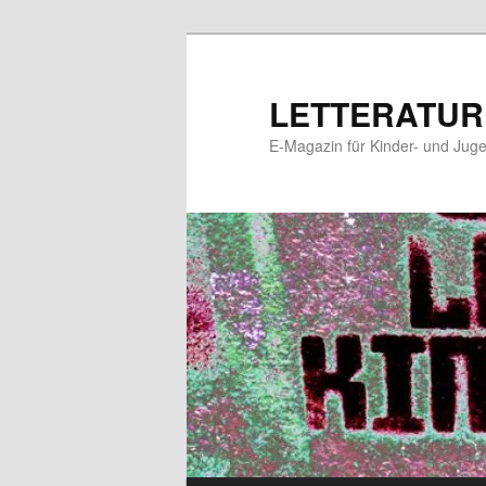
Zum
Zum
primären
sekundären
Inhalt
Inhalt
LETTERATUR
springen
springen
E-Magazin für Kinder- und Juge