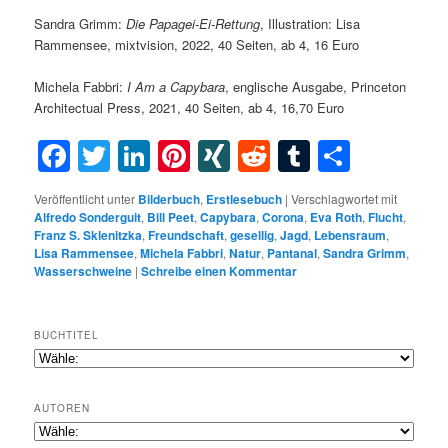
Sandra Grimm:
Die Papagei-Ei-Rettung
, Illustration: Lisa
Rammensee, mixtvision, 2022, 40 Seiten, ab 4, 16 Euro
Michela Fabbri:
I Am a Capybara
, englische Ausgabe, Princeton
Architectual Press, 2021, 40 Seiten, ab 4, 16,70 Euro
Facebook
Twitter
LinkedIn
Pinterest
XING
Reddit
Tumblr
Teilen
Veröffentlicht unter
Bilderbuch
,
Erstlesebuch
|
Verschlagwortet mit
Alfredo Sonderguit
,
Bill Peet
,
Capybara
,
Corona
,
Eva Roth
,
Flucht
,
Franz S. Sklenitzka
,
Freundschaft
,
gesellig
,
Jagd
,
Lebensraum
,
Lisa Rammensee
,
Michela Fabbri
,
Natur
,
Pantanal
,
Sandra Grimm
,
Wasserschweine
|
Schreibe einen Kommentar
BUCHTITEL
AUTOREN