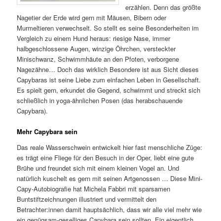
erzählen. Denn das größte
Nagetier der Erde wird gern mit Mäusen, Bibern oder
Murmeltieren verwechselt. So stellt es seine Besonderheiten im
Vergleich zu einem Hund heraus: riesige Nase, immer
halbgeschlossene Augen, winzige Öhrchen, versteckter
Minischwanz, Schwimmhäute an den Pfoten, verborgene
Nagezähne… Doch das wirklich Besondere ist aus Sicht dieses
Capybaras ist seine Liebe zum einfachen Leben in Gesellschaft.
Es spielt gern, erkundet die Gegend, schwimmt und streckt sich
schließlich in yoga-ähnlichen Posen (das herabschauende
Capybara).
Mehr Capybara sein
Das reale Wasserschwein entwickelt hier fast menschliche Züge:
es trägt eine Fliege für den Besuch in der Oper, liebt eine gute
Brühe und freundet sich mit einem kleinen Vogel an. Und
natürlich kuschelt es gern mit seinen Artgenossen … Diese Mini-
Capy-Autobiografie hat Michela Fabbri mit sparsamen
Buntstiftzeichnungen illustriert und vermittelt den
Betrachter:innen damit hauptsächlich, dass wir alle viel mehr wie
ein genügsam-geselliges Capybara sein sollten. Ein eigentlich