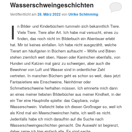
Wasserschweingeschichten
Veröffentlicht am
28. März 2022
von
Ulrike Schimming
I
n Bilder- und Kinderbüchern tummeln sich bekanntlich Tiere.
Viele Tiere. Tiere aller Art. Ich habe mal versucht, eines zu
finden, das noch nicht im Bilderbuch ein Abenteuer erlebt
hat. Mir ist keines einfallen. Ich habe nicht ausgezählt, welche
Tierart am häufigsten in Büchern auftaucht – Wölfe und Bären
stehen ziemlich weit oben, Hasen oder Kaninchen ebenfalls, von
Hunden und Katzen mal ganz zu schweigen, aber auch die
Bewohner von Luft und Wasser sind in ordentlicher Zahl
vertreten. In manchen Büchern geht es schon so weit, dass jetzt
Fantasietiere wie Einschweine, Neinhörner oder
Schmetterschweine herhalten müssen. Ich erinnerte mich dann
an eines meiner liebsten Bilderbücher aus meiner Kindheit, in der
ein Tier eine Hauptrolle spielte: das Capybara, vulgo
Wasserschwein. Vielleicht liebe ich diesen Großnager so, weil ich
als Kind mal ein Meerschweinchen hatte, ich weiß es nicht.
Jedenfalls habe ich mich daraufhin auf die Suche nach
Wasserschweingeschichten gemacht. Die Auswahl ist begrenzt,
daher zeige ich hier einfach alle. Es sind sechs.