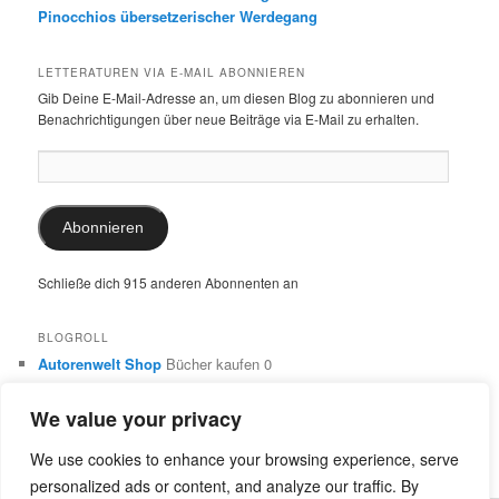
Pinocchios übersetzerischer Werdegang
LETTERATUREN VIA E-MAIL ABONNIEREN
Gib Deine E-Mail-Adresse an, um diesen Blog zu abonnieren und
Benachrichtigungen über neue Beiträge via E-Mail zu erhalten.
E-
Mail-
Adresse:
Abonnieren
Schließe dich 915 anderen Abonnenten an
BLOGROLL
Autorenwelt Shop
Bücher kaufen 0
Autorin Ulrike Schimming
Publikationen von Ulrike Schimming
0
We value your privacy
Dr. Ulrike Schimming
Übersetzungen aus dem Italienischen
und Englischen 0
We use cookies to enhance your browsing experience, serve
personalized ads or content, and analyze our traffic. By