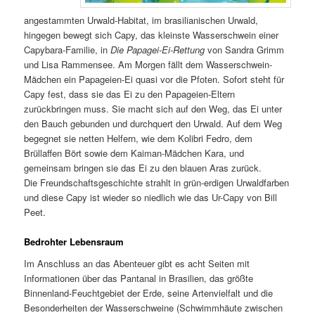
angestammten Urwald-Habitat, im brasilianischen Urwald,
hingegen bewegt sich Capy, das kleinste Wasserschwein einer
Capybara-Familie, in
Die Papagei-Ei-Rettung
von Sandra Grimm
und Lisa Rammensee. Am Morgen fällt dem Wasserschwein-
Mädchen ein Papageien-Ei quasi vor die Pfoten. Sofort steht für
Capy fest, dass sie das Ei zu den Papageien-Eltern
zurückbringen muss. Sie macht sich auf den Weg, das Ei unter
den Bauch gebunden und durchquert den Urwald. Auf dem Weg
begegnet sie netten Helfern, wie dem Kolibri Fedro, dem
Brüllaffen Bört sowie dem Kaiman-Mädchen Kara, und
gemeinsam bringen sie das Ei zu den blauen Aras zurück.
Die Freundschaftsgeschichte strahlt in grün-erdigen Urwaldfarben
und diese Capy ist wieder so niedlich wie das Ur-Capy von Bill
Peet.
Bedrohter Lebensraum
Im Anschluss an das Abenteuer gibt es acht Seiten mit
Informationen über das Pantanal in Brasilien, das größte
Binnenland-Feuchtgebiet der Erde, seine Artenvielfalt und die
Besonderheiten der Wasserschweine (Schwimmhäute zwischen