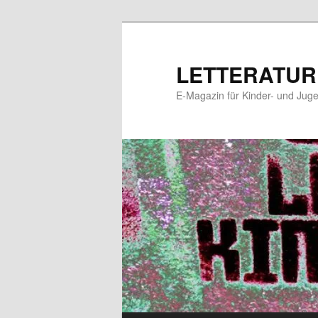
Zum
Zum
primären
sekundären
Inhalt
Inhalt
LETTERATUR
springen
springen
E-Magazin für Kinder- und Juge