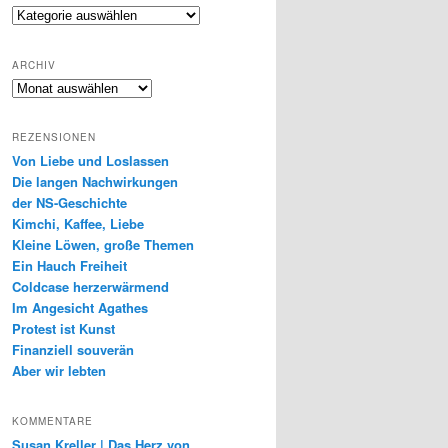
Genres
ARCHIV
Archiv
REZENSIONEN
Von Liebe und Loslassen
Die langen Nachwirkungen
der NS-Geschichte
Kimchi, Kaffee, Liebe
Kleine Löwen, große Themen
Ein Hauch Freiheit
Coldcase herzerwärmend
Im Angesicht Agathes
Protest ist Kunst
Finanziell souverän
Aber wir lebten
KOMMENTARE
Susan Kreller | Das Herz von