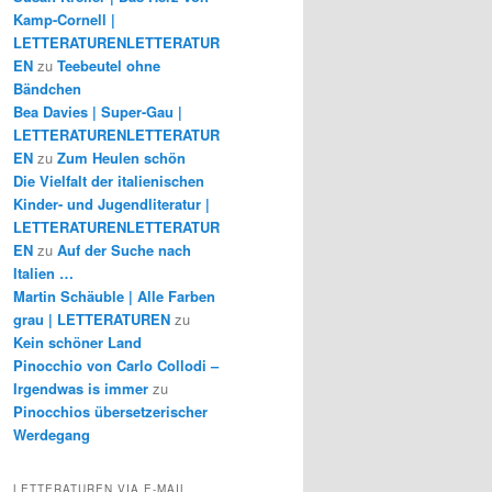
Kamp-Cornell |
LETTERATURENLETTERATUR
EN
zu
Teebeutel ohne
Bändchen
Bea Davies | Super-Gau |
LETTERATURENLETTERATUR
EN
zu
Zum Heulen schön
Die Vielfalt der italienischen
Kinder- und Jugendliteratur |
LETTERATURENLETTERATUR
EN
zu
Auf der Suche nach
Italien …
Martin Schäuble | Alle Farben
grau | LETTERATUREN
zu
Kein schöner Land
Pinocchio von Carlo Collodi –
Irgendwas is immer
zu
Pinocchios übersetzerischer
Werdegang
LETTERATUREN VIA E-MAIL