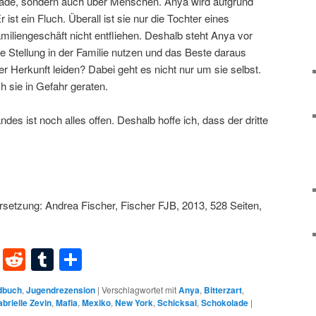
olade, sondern auch über Menschen. Anya wird aufgrund
ist ein Fluch. Überall ist sie nur die Tochter eines
iliengeschäft nicht entfliehen. Deshalb steht Anya vor
hre Stellung in der Familie nutzen und das Beste daraus
r Herkunft leiden? Dabei geht es nicht nur um sie selbst.
 sie in Gefahr geraten.
s ist noch alles offen. Deshalb hoffe ich, dass der dritte
rsetzung: Andrea Fischer, Fischer FJB, 2013, 528 Seiten,
dIn
terest
XING
Reddit
Tumblr
Teilen
dbuch
,
Jugendrezension
|
Verschlagwortet mit
Anya
,
Bitterzart
,
brielle Zevin
,
Mafia
,
Mexiko
,
New York
,
Schicksal
,
Schokolade
|