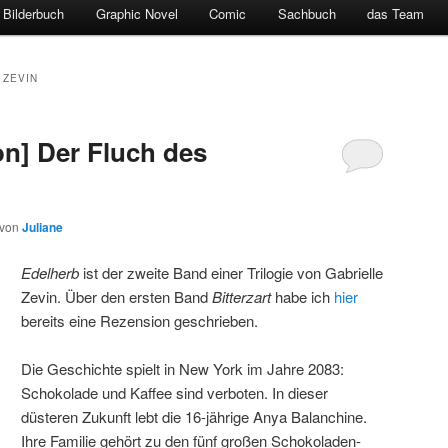
Bilderbuch
Graphic Novel
Comic
Sachbuch
das Team
 ZEVIN
n] Der Fluch des
von
Juliane
Edelherb
ist der zweite Band einer Trilogie von Gabrielle
Zevin. Über den ersten Band
Bitterzart
habe ich
hier
bereits eine Rezension geschrieben.
Die Geschichte spielt in New York im Jahre 2083:
Schokolade und Kaffee sind verboten. In dieser
düsteren Zukunft lebt die 16-jährige Anya Balanchine.
Ihre Familie gehört zu den fünf großen Schokoladen-