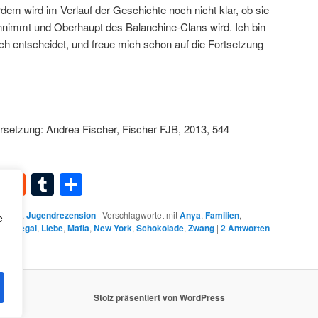
dem wird im Verlauf der Geschichte noch nicht klar, ob sie
 annimmt und Oberhaupt des Balanchine-Clans wird. Ich bin
ch entscheidet, und freue mich schon auf die Fortsetzung
setzung: Andrea Fischer, Fischer FJB, 2013, 544
dIn
terest
XING
Reddit
Tumblr
Teilen
dbuch
,
Jugendrezension
|
Verschlagwortet mit
Anya
,
Familien
,
e
el
,
illegal
,
Liebe
,
Mafia
,
New York
,
Schokolade
,
Zwang
|
2
Antworten
Stolz präsentiert von WordPress