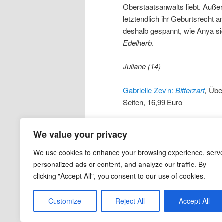
Oberstaatsanwalts liebt. Außer
letztendlich ihr Geburtsrecht
deshalb gespannt, wie Anya si
Edelherb
.
Juliane (14)
Gabrielle Zevin:
Bitterzart
,
Über
Seiten, 16,99 Euro
Facebook
Twitter
Linke
Pin
We value your privacy
Veröffentlicht unter
Dystopie
,
Jugen
We use cookies to enhance your browsing experience, serv
Gabrielle Zevin
,
Geburtsrecht
,
Hand
personalized ads or content, and analyze our traffic. By
clicking "Accept All", you consent to our use of cookies.
Customize
Reject All
Accept All