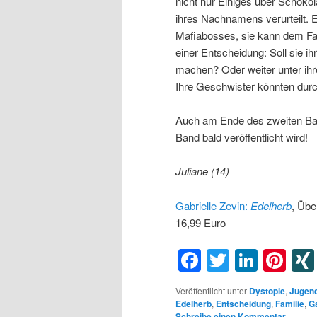
nicht nur Einiges über Schok
ihres Nachnamens verurteilt. Er 
Mafiabosses, sie kann dem Fam
einer Entscheidung: Soll sie i
machen? Oder weiter unter ihre
Ihre Geschwister könnten durch
Auch am Ende des zweiten Bande
Band bald veröffentlicht wird!
Juliane (14)
Gabrielle Zevin:
Edelherb
, Übe
16,99 Euro
Facebook
Twitter
Linke
Pin
Veröffentlicht unter
Dystopie
,
Jugen
Edelherb
,
Entscheidung
,
Familie
,
Ga
Schreibe einen Kommentar