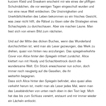
kurzem Kleid und Sneakern erscheint mir wie eines der pfiffigen
Schulmädchen, die vor wenigen Tagen eingeschult wurden und
nun eine neue Welt entdecken. Die Unsinnigkeiten und
Unerklärlichkeiten des Leben bekommen so ein frisches Gesicht,
was zwar nicht hilft, die Rätsel zu lösen oder die Strategien eines
Schachspiels zu durchschauen. Aber sie machen Laune. Man
liest sich von einem Bild zum nächsten.
Und auf der Mitte des dicken Buches, wenn das Wunderland
durchschritten ist, wird man als Leser gezwungen, das Werk zu
drehen, quasi von hinten neu anzufangen. Das spiegelverkehrte
Cover von
Alice hinter den Spiegeln
irritiert zunächst. Alice
klettert nun mit Hoody und Schachbrettrock durch die
wundersame Welt. Ein Stück erwachsener nun schon, doch
immer noch neugierig auf die Gesellen, die ihr
weiterhin begegnen.
Dass sich Alice hinter den Spiegeln befindet, also quasi alles
verkehrt herum ist, merkt man als Leser jedes Mal, wenn man
das Lesebändchen von unten nach oben in den Text legt. Mich
hat das bis zum Schluss verwirrt, erstaunt und mir immer wieder
ein Lächeln entlockt.