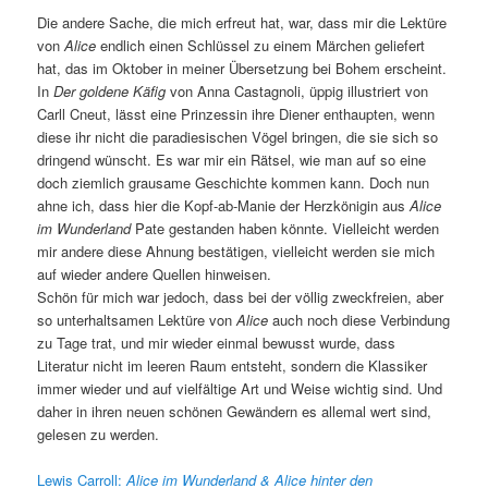
Die andere Sache, die mich erfreut hat, war, dass mir die Lektüre
von
Alice
endlich einen Schlüssel zu einem Märchen geliefert
hat, das im Oktober in meiner Übersetzung bei Bohem erscheint.
In
Der goldene Käfig
von Anna Castagnoli, üppig illustriert von
Carll Cneut, lässt eine Prinzessin ihre Diener enthaupten, wenn
diese ihr nicht die paradiesischen Vögel bringen, die sie sich so
dringend wünscht. Es war mir ein Rätsel, wie man auf so eine
doch ziemlich grausame Geschichte kommen kann. Doch nun
ahne ich, dass hier die Kopf-ab-Manie der Herzkönigin aus
Alice
im Wunderland
Pate gestanden haben könnte. Vielleicht werden
mir andere diese Ahnung bestätigen, vielleicht werden sie mich
auf wieder andere Quellen hinweisen.
Schön für mich war jedoch, dass bei der völlig zweckfreien, aber
so unterhaltsamen Lektüre von
Alice
auch noch diese Verbindung
zu Tage trat, und mir wieder einmal bewusst wurde, dass
Literatur nicht im leeren Raum entsteht, sondern die Klassiker
immer wieder und auf vielfältige Art und Weise wichtig sind. Und
daher in ihren neuen schönen Gewändern es allemal wert sind,
gelesen zu werden.
Lewis Carroll:
Alice
im
Wunderland
&
Alice
hinter den