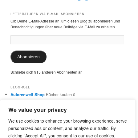
LETTERATUREN VIA E-MAIL ABONNIEREN
Gib Deine E-Mail-Adresse an, um diesen Blog zu abonnieren und
Benachrichtigungen über neue Beiträge via E-Mail zu erhalten.
E-
Mail-
Adresse:
Abonnieren
Schließe dich 915 anderen Abonnenten an
BLOGROLL
Autorenwelt Shop
Bücher kaufen 0
Autorin Ulrike Schimming
Publikationen von Ulrike Schimming
0
We value your privacy
Dr. Ulrike Schimming
Übersetzungen aus dem Italienischen
und Englischen 0
We use cookies to enhance your browsing experience, serve
personalized ads or content, and analyze our traffic. By
clicking "Accept All", you consent to our use of cookies.