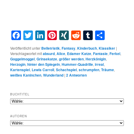
Facebook
Twitter
LinkedIn
Pinterest
XING
Reddit
Tumblr
Teilen
Veröffentlicht unter
Belletristik
,
Fantasy
,
Kinderbuch
,
Klassiker
|
Verschlagwortet mit
absurd
,
Alice
,
Edamer Katze
,
Fantasie
,
Ferkel
,
Goggelmoggel
,
Grinsekatze
,
größer werden
,
Herzkönigin
,
Herzogin
,
hinter den Spiegeln
,
Hummer-Quadrille
,
irreal
,
Kartenspiel
,
Lewis Carroll
,
Schachspiel
,
schrumpfen
,
Träume
,
weißes Kaninchen
,
Wunderland
|
2
Antworten
BUCHTITEL
AUTOREN