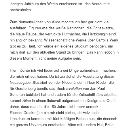
jährigen Jubiläum des Werks erschienen ist, das Versäumte
nachzuholen.
Zum Nonsens-Inhalt von Alice möchte ich hier gar nicht viel
ausführen. Figuren wie das weiße Kaninchen, die Grinsekatze,
die blaue Raupe, der verrückte Hutmacher, die Herzkönigin sind
hinlänglich bekannt. Wissenschaftliche Werke über Carrolls Werk
gibt es zu Hauf, ich würde ein eigenes Studium benötigen, um
mich dort auf den aktuellen Stand zu bringen. Das kann jedoch in
diesem Moment nicht meine Aufgabe sein.
Hier möchte ich viel lieber auf zwei Dinge aufmerksam machen,
die mich erfreut haben. Da ist zunächst die Ausstattung dieser
Neuausgabe: Illustriert von der Niederländerin Floor Rieder, die
für Gerstenberg bereits das Buch
Evolution
von Jan Paul
Schutten bebildert hat und zudem für die Zeitschrift
flow
arbeitet,
kommt
Alice
in einem liebevoll aufgemachten Design und Outfit
daher, dass man ihr die 150 Jahre nicht mehr anmerkt.
Rieders Drucke (ich bin mir nicht sicher, ob Holz- oder
Linoldrucke) kommen mit fünf kräftigen Farben aus, die dennoch
ein ganzes Universum erschaffen. Alice mit rundem Hut, Brille,