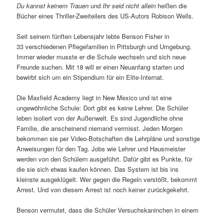
Du kannst keinem Trauen
und
Ihr seid nicht allein
heißen die
Bücher eines Thriller-Zweiteilers des US-Autors Robison Wells.
Seit seinem fünften Lebensjahr lebte Benson Fisher in
33 verschiedenen Pflegefamilien in Pittsburgh und Umgebung.
Immer wieder musste er die Schule wechseln und sich neue
Freunde suchen. Mit 18 will er einen Neuanfang starten und
bewirbt sich um ein Stipendium für ein Elite-Internat.
Die Maxfield Academy liegt in New Mexico und ist eine
ungewöhnliche Schule: Dort gibt es keine Lehrer. Die Schüler
leben isoliert von der Außenwelt. Es sind Jugendliche ohne
Familie, die anscheinend niemand vermisst. Jeden Morgen
bekommen sie per Video-Botschaften die Lehrpläne und sonstige
Anweisungen für den Tag. Jobs wie Lehrer und Hausmeister
werden von den Schülern ausgeführt. Dafür gibt es Punkte, für
die sie sich etwas kaufen können. Das System ist bis ins
kleinste ausgeklügelt. Wer gegen die Regeln verstößt, bekommt
Arrest. Und von diesem Arrest ist noch keiner zurückgekehrt.
Benson vermutet, dass die Schüler Versuchskaninchen in einem