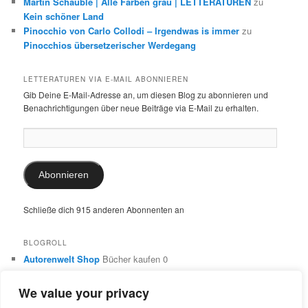
Martin Schäuble | Alle Farben grau | LETTERATUREN
zu
Kein schöner Land
Pinocchio von Carlo Collodi – Irgendwas is immer
zu
Pinocchios übersetzerischer Werdegang
LETTERATUREN VIA E-MAIL ABONNIEREN
Gib Deine E-Mail-Adresse an, um diesen Blog zu abonnieren und
Benachrichtigungen über neue Beiträge via E-Mail zu erhalten.
E-
Mail-
Adresse:
Abonnieren
Schließe dich 915 anderen Abonnenten an
BLOGROLL
Autorenwelt Shop
Bücher kaufen 0
Autorin Ulrike Schimming
Publikationen von Ulrike Schimming
0
We value your privacy
Dr. Ulrike Schimming
Übersetzungen aus dem Italienischen