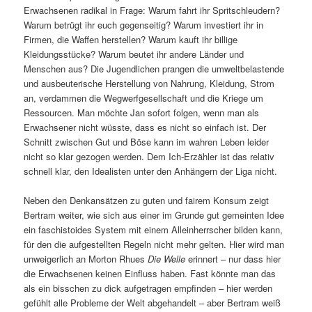
Erwachsenen radikal in Frage: Warum fahrt ihr Spritschleudern?
Warum betrügt ihr euch gegenseitig? Warum investiert ihr in
Firmen, die Waffen herstellen? Warum kauft ihr billige
Kleidungsstücke? Warum beutet ihr andere Länder und
Menschen aus? Die Jugendlichen prangen die umweltbelastende
und ausbeuterische Herstellung von Nahrung, Kleidung, Strom
an, verdammen die Wegwerfgesellschaft und die Kriege um
Ressourcen. Man möchte Jan sofort folgen, wenn man als
Erwachsener nicht wüsste, dass es nicht so einfach ist. Der
Schnitt zwischen Gut und Böse kann im wahren Leben leider
nicht so klar gezogen werden. Dem Ich-Erzähler ist das relativ
schnell klar, den Idealisten unter den Anhängern der Liga nicht.
Neben den Denkansätzen zu guten und fairem Konsum zeigt
Bertram weiter, wie sich aus einer im Grunde gut gemeinten Idee
ein faschistoides System mit einem Alleinherrscher bilden kann,
für den die aufgestellten Regeln nicht mehr gelten. Hier wird man
unweigerlich an Morton Rhues
Die Welle
erinnert – nur dass hier
die Erwachsenen keinen Einfluss haben. Fast könnte man das
als ein bisschen zu dick aufgetragen empfinden – hier werden
gefühlt alle Probleme der Welt abgehandelt – aber Bertram weiß