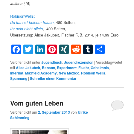
Juliane (15)
RobisonWells:
Du kannst keinem trauen
,
480 Seiten,
Ihr seid nicht allein
,
400 Seiten,
Übersetzung: Alice Jakubeit, Fischer FJB, 2014, je 14,99 Euro
Facebook
Twitter
LinkedIn
Pinterest
XING
Reddit
Tumblr
Teilen
Veröffentlicht unter
Jugendbuch
,
Jugendrezension
|
Verschlagwortet
mit
Alice Jakubeit
,
Benson
,
Experiment
,
Flucht
,
Geheimnis
,
Internat
,
Maxfield Academy
,
New Mexico
,
Robison Wells
,
Spannung
|
Schreibe einen Kommentar
Vom guten Leben
Veröffentlicht am
2. September 2013
von
Ulrike
Schimming