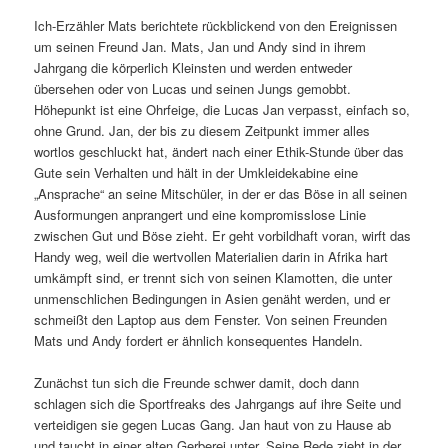
Ich-Erzähler Mats berichtete rückblickend von den Ereignissen
um seinen Freund Jan. Mats, Jan und Andy sind in ihrem
Jahrgang die körperlich Kleinsten und werden entweder
übersehen oder von Lucas und seinen Jungs gemobbt.
Höhepunkt ist eine Ohrfeige, die Lucas Jan verpasst, einfach so,
ohne Grund. Jan, der bis zu diesem Zeitpunkt immer alles
wortlos geschluckt hat, ändert nach einer Ethik-Stunde über das
Gute sein Verhalten und hält in der Umkleidekabine eine
„Ansprache“ an seine Mitschüler, in der er das Böse in all seinen
Ausformungen anprangert und eine kompromisslose Linie
zwischen Gut und Böse zieht. Er geht vorbildhaft voran, wirft das
Handy weg, weil die wertvollen Materialien darin in Afrika hart
umkämpft sind, er trennt sich von seinen Klamotten, die unter
unmenschlichen Bedingungen in Asien genäht werden, und er
schmeißt den Laptop aus dem Fenster. Von seinen Freunden
Mats und Andy fordert er ähnlich konsequentes Handeln.
Zunächst tun sich die Freunde schwer damit, doch dann
schlagen sich die Sportfreaks des Jahrgangs auf ihre Seite und
verteidigen sie gegen Lucas Gang. Jan haut von zu Hause ab
und taucht in einer alten Gerberei unter. Seine Rede zieht in der