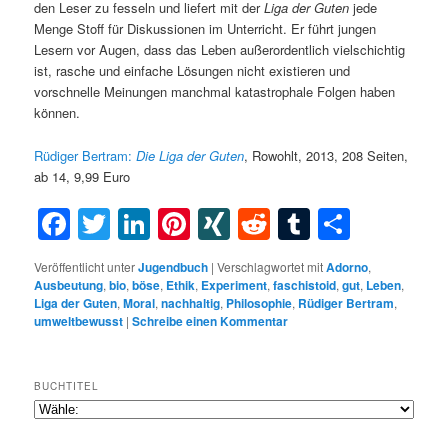
den Leser zu fesseln und liefert mit der
Liga der Guten
jede
Menge Stoff für Diskussionen im Unterricht. Er führt jungen
Lesern vor Augen, dass das Leben außerordentlich vielschichtig
ist, rasche und einfache Lösungen nicht existieren und
vorschnelle Meinungen manchmal katastrophale Folgen haben
können.
Rüdiger Bertram:
Die Liga der Guten
, Rowohlt, 2013, 208 Seiten,
ab 14, 9,99 Euro
Facebook
Twitter
LinkedIn
Pinterest
XING
Reddit
Tumblr
Teilen
Veröffentlicht unter
Jugendbuch
|
Verschlagwortet mit
Adorno
,
Ausbeutung
,
bio
,
böse
,
Ethik
,
Experiment
,
faschistoid
,
gut
,
Leben
,
Liga der Guten
,
Moral
,
nachhaltig
,
Philosophie
,
Rüdiger Bertram
,
umweltbewusst
|
Schreibe einen Kommentar
BUCHTITEL