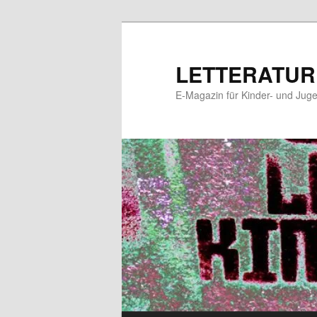
Zum
Zum
primären
sekundären
Inhalt
Inhalt
LETTERATUR
springen
springen
E-Magazin für Kinder- und Juge