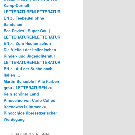
Kamp-Cornell |
LETTERATURENLETTERATUR
EN
zu
Teebeutel ohne
Bändchen
Bea Davies | Super-Gau |
LETTERATURENLETTERATUR
EN
zu
Zum Heulen schön
Die Vielfalt der italienischen
Kinder- und Jugendliteratur |
LETTERATURENLETTERATUR
EN
zu
Auf der Suche nach
Italien …
Martin Schäuble | Alle Farben
grau | LETTERATUREN
zu
Kein schöner Land
Pinocchio von Carlo Collodi –
Irgendwas is immer
zu
Pinocchios übersetzerischer
Werdegang
LETTERATUREN VIA E-MAIL