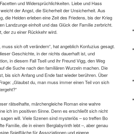
 Facetten und Widersprüchlichkeiten. Liebe und Hass
 weicht der Angst, die Sicherheit der Unsicherheit. Aus
 die Helden erleben eine Zeit des Friedens, bis der Krieg
hen Landzunge einholt und das Glück der Familie zerbricht.
t, der zu einer Rückkehr wird.
l, muss sich oft verändern“, hat angeblich Konfuzius gesagt.
dieser Geschichte, in der nichts dauerhaft ist, und
tion, in diesem Fall Tsell und ihr Freund Vigg, den Weg
auf die Suche nach den familiären Wurzeln machen. Die
t, bis sich Anfang und Ende fast wieder berühren. Über
 Frage: „Glaubst du, man muss immer einen Teil von sich
tergeht?“
dieser rätselhafte, märchengleiche Roman eine wahre
 ich im positiven Sinne. Denn es erschließt sich nicht
 sagen will. Viele Szenen sind mysteriös – so treffen Bo
 Familie, die in einem Berglabyrinth lebt –, aber genau
iesige Spielfläche für Assoziationen und eigene