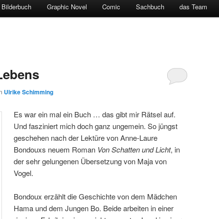
Bilderbuch
Graphic Novel
Comic
Sachbuch
das Team
 Lebens
on
Ulrike Schimming
Es war ein mal ein Buch … das gibt mir Rätsel auf.
Und fasziniert mich doch ganz ungemein. So jüngst
geschehen nach der Lektüre von Anne-Laure
Bondouxs neuem Roman
Von Schatten und Licht
, in
der sehr gelungenen Übersetzung von Maja von
Vogel.
Bondoux erzählt die Geschichte von dem Mädchen
Hama und dem Jungen Bo. Beide arbeiten in einer