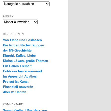
Genres
ARCHIV
Archiv
REZENSIONEN
Von Liebe und Loslassen
Die langen Nachwirkungen
der NS-Geschichte
Kimchi, Kaffee, Liebe
Kleine Löwen, große Themen
Ein Hauch Freiheit
Coldcase herzerwärmend
Im Angesicht Agathes
Protest ist Kunst
Finanziell souverän
Aber wir lebten
KOMMENTARE
Susan Kreller | Das Herz von