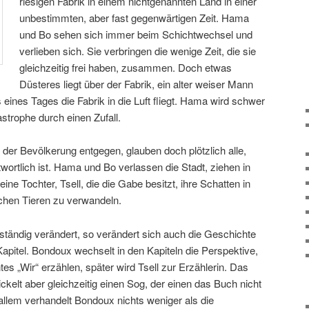
riesigen Fabrik in einem nichtgenannten Land in einer
unbestimmten, aber fast gegenwärtigen Zeit. Hama
und Bo sehen sich immer beim Schichtwechsel und
verlieben sich. Sie verbringen die wenige Zeit, die sie
gleichzeitig frei haben, zusammen. Doch etwas
Düsteres liegt über der Fabrik, ein alter weiser Mann
eines Tages die Fabrik in die Luft fliegt. Hama wird schwer
strophe durch einen Zufall.
der Bevölkerung entgegen, glauben doch plötzlich alle,
wortlich ist. Hama und Bo verlassen die Stadt, ziehen in
ine Tochter, Tsell, die die Gabe besitzt, ihre Schatten in
ichen Tieren zu verwandeln.
ständig verändert, so verändert sich auch die Geschichte
Kapitel. Bondoux wechselt in den Kapiteln die Perspektive,
es „Wir“ erzählen, später wird Tsell zur Erzählerin. Das
ckelt aber gleichzeitig einen Sog, der einen das Buch nicht
allem verhandelt Bondoux nichts weniger als die