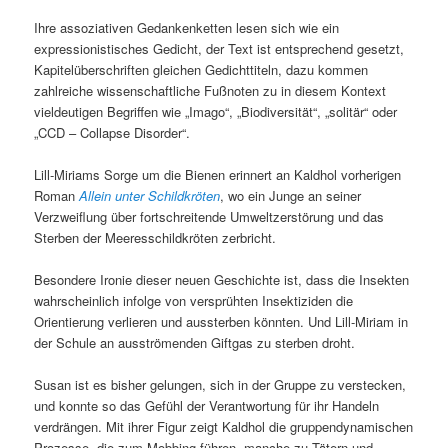
Ihre assoziativen Gedankenketten lesen sich wie ein
expressionistisches Gedicht, der Text ist entsprechend gesetzt,
Kapitelüberschriften gleichen Gedichttiteln, dazu kommen
zahlreiche wissenschaftliche Fußnoten zu in diesem Kontext
vieldeutigen Begriffen wie „Imago“, „Biodiversität“, „solitär“ oder
„CCD – Collapse Disorder“.
Lill-Miriams Sorge um die Bienen erinnert an Kaldhol vorherigen
Roman
Allein unter Schildkröten
, wo ein Junge an seiner
Verzweiflung über fortschreitende Umweltzerstörung und das
Sterben der Meeresschildkröten zerbricht.
Besondere Ironie dieser neuen Geschichte ist, dass die Insekten
wahrscheinlich infolge von versprühten Insektiziden die
Orientierung verlieren und aussterben könnten. Und Lill-Miriam in
der Schule an ausströmenden Giftgas zu sterben droht.
Susan ist es bisher gelungen, sich in der Gruppe zu verstecken,
und konnte so das Gefühl der Verantwortung für ihr Handeln
verdrängen. Mit ihrer Figur zeigt Kaldhol die gruppendynamischen
Prozesse, die zum Mobbing führen, manche zu Tätern und