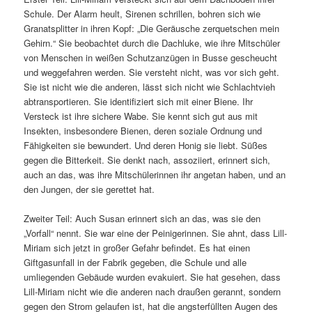
Schule. Der Alarm heult, Sirenen schrillen, bohren sich wie
Granatsplitter in ihren Kopf: „Die Geräusche zerquetschen mein
Gehirn.“ Sie beobachtet durch die Dachluke, wie ihre Mitschüler
von Menschen in weißen Schutzanzügen in Busse gescheucht
und weggefahren werden. Sie versteht nicht, was vor sich geht.
Sie ist nicht wie die anderen, lässt sich nicht wie Schlachtvieh
abtransportieren. Sie identifiziert sich mit einer Biene. Ihr
Versteck ist ihre sichere Wabe. Sie kennt sich gut aus mit
Insekten, insbesondere Bienen, deren soziale Ordnung und
Fähigkeiten sie bewundert. Und deren Honig sie liebt. Süßes
gegen die Bitterkeit. Sie denkt nach, assoziiert, erinnert sich,
auch an das, was ihre Mitschülerinnen ihr angetan haben, und an
den Jungen, der sie gerettet hat.
Zweiter Teil: Auch Susan erinnert sich an das, was sie den
„Vorfall“ nennt. Sie war eine der Peinigerinnen. Sie ahnt, dass Lill-
Miriam sich jetzt in großer Gefahr befindet. Es hat einen
Giftgasunfall in der Fabrik gegeben, die Schule und alle
umliegenden Gebäude wurden evakuiert. Sie hat gesehen, dass
Lill-Miriam nicht wie die anderen nach draußen gerannt, sondern
gegen den Strom gelaufen ist, hat die angsterfüllten Augen des