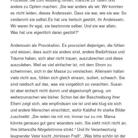
andere zu Opfern machen: „Sie war anders als wir. Wir konnten
es nicht leiden, dieses Anderssein. Dass sie war, wie sie war. So
verdammt sie selbst.Es hat uns tierisch gestört, ihr Anderssein.
Wir waren ihr egal, sie bestimmte selber. Und sie war allein.
Was hat uns eigentlich daran gestört?“
Anderssein als Provokation. Es provoziert diejenigen, die fühlen
und wissen, dass auch sie anders sind, andere Bedürfnisse und
Träume haben, sich aber nicht trauen, auszubrechen und diese
auszuleben. Weil es viel einfacher ist, mit dem Strom zu
schwimmen, sich in der Masse zu verstecken. Alleinsein halten
viele nicht aus, fühlen sich gleich einsam, isoliert, schwach. Sie
sind neidisch auf das, was sie vorgeblich so verachten. Susan
ist aber einfach nicht dumm und abgestumpft genug, um
weiterzumachen wie bisher. Schon bei der Beschreibung ihrer
Eltern zeigt sich, wie empfindsam sie ist und wie klug sie sich
und andere Menschen einschätzt, wofür Kaldhol ihr starke Bilder
zuschreibt: „Sie reden nie mit mir, immer nur zu mir. Mama
könnte genauso gut ganz woanders sein. Sie sieht mich nicht an.
Ihre bittersüße Nörgelstimme stinkt.“ Und ihr Verantwortung
leugnender Vater kocht „hirnlosen Fraß“. „Was bitte schön ist der