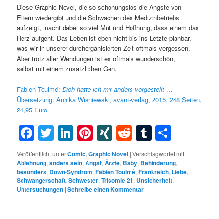
Diese Graphic Novel, die so schonungslos die Ängste von
Eltern wiedergibt und die Schwächen des Medizinbetriebs
aufzeigt, macht dabei so viel Mut und Hoffnung, dass einem das
Herz aufgeht. Das Leben ist eben nicht bis ins Letzte planbar,
was wir in unserer durchorganisierten Zeit oftmals vergessen.
Aber trotz aller Wendungen ist es oftmals wunderschön,
selbst mit einem zusätzlichen Gen.
Fabien Toulmé:
Dich
hatte
ich
mir
anders
vorgestellt …
Übersetzung: Annika Wisniewski, avant-verlag, 2015, 248 Seiten,
24,95 Euro
Facebook
Twitter
LinkedIn
Pinterest
XING
Reddit
Tumblr
Teilen
Veröffentlicht unter
Comic
,
Graphic Novel
|
Verschlagwortet mit
Ablehnung
,
anders sein
,
Angst
,
Ärzte
,
Baby
,
Behinderung
,
besonders
,
Down-Syndrom
,
Fabien Toulmé
,
Frankreich
,
Liebe
,
Schwangerschaft
,
Schwester
,
Trisomie 21
,
Unsicherheit
,
Untersuchungen
|
Schreibe einen Kommentar