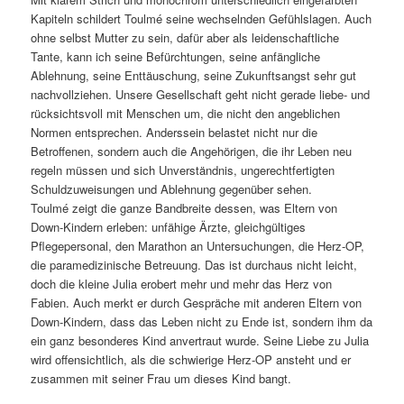
Kapiteln schildert Toulmé seine wechselnden Gefühlslagen. Auch
ohne selbst Mutter zu sein, dafür aber als leidenschaftliche
Tante, kann ich seine Befürchtungen, seine anfängliche
Ablehnung, seine Enttäuschung, seine Zukunftsangst sehr gut
nachvollziehen. Unsere Gesellschaft geht nicht gerade liebe- und
rücksichtsvoll mit Menschen um, die nicht den angeblichen
Normen entsprechen. Anderssein belastet nicht nur die
Betroffenen, sondern auch die Angehörigen, die ihr Leben neu
regeln müssen und sich Unverständnis, ungerechtfertigten
Schuldzuweisungen und Ablehnung gegenüber sehen.
Toulmé zeigt die ganze Bandbreite dessen, was Eltern von
Down-Kindern erleben: unfähige Ärzte, gleichgültiges
Pflegepersonal, den Marathon an Untersuchungen, die Herz-OP,
die paramedizinische Betreuung. Das ist durchaus nicht leicht,
doch die kleine Julia erobert mehr und mehr das Herz von
Fabien. Auch merkt er durch Gespräche mit anderen Eltern von
Down-Kindern, dass das Leben nicht zu Ende ist, sondern ihm da
ein ganz besonderes Kind anvertraut wurde. Seine Liebe zu Julia
wird offensichtlich, als die schwierige Herz-OP ansteht und er
zusammen mit seiner Frau um dieses Kind bangt.