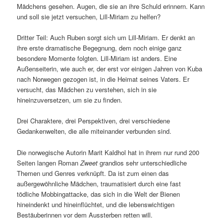
Mädchens gesehen. Augen, die sie an ihre Schuld erinnern. Kann
und soll sie jetzt versuchen, Lill-Miriam zu helfen?
Dritter Teil: Auch Ruben sorgt sich um Lill-Miriam. Er denkt an
ihre erste dramatische Begegnung, dem noch einige ganz
besondere Momente folgten. Lill-Miriam ist anders. Eine
Außenseiterin, wie auch er, der erst vor einigen Jahren von Kuba
nach Norwegen gezogen ist, in die Heimat seines Vaters. Er
versucht, das Mädchen zu verstehen, sich in sie
hineinzuversetzen, um sie zu finden.
Drei Charaktere, drei Perspektiven, drei verschiedene
Gedankenwelten, die alle miteinander verbunden sind.
Die norwegische Autorin Marit Kaldhol hat in ihrem nur rund 200
Seiten langen Roman
Zweet
grandios sehr unterschiedliche
Themen und Genres verknüpft. Da ist zum einen das
außergewöhnliche Mädchen, traumatisiert durch eine fast
tödliche Mobbingattacke, das sich in die Welt der Bienen
hineindenkt und hineinflüchtet, und die lebenswichtigen
Bestäuberinnen vor dem Aussterben retten will.