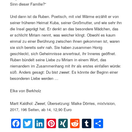
Sinn dieser Familie?“
Und dann ist da Ruben. Poetisch, mit viel Wärme erzählt er von
seiner früheren Heimat Kuba, seiner Großmutter, und wie sehr ihn
die Insel geprägt hat. Er denkt an das besondere Mädchen, das
er schlicht Miriam nennt, was weicher klingt. Obwohl es kaum
einmal zu einer Berührung zwischen ihnen gekommen ist, waren
sie sich bereits sehr nah. Sie haben zusammen Honig
geschleckt, sich Geheimnisse anvertraut, ihr Inneres geöffnet.
Ruben bündelt seine Liebe zu Miriam in einem Wort, das
niemandem im Zusammenhang mit ihr als erstes einfallen würde:
süß. Anders gesagt: Du bist
zweet
. Es könnte der Beginn einer
besonderen Liebe werden …
Elke von Berkholz
Marit Kaldhol:
Zweet
, Übersetzung: Maike Dörries, mixtvision,
2017, 196 Seiten, ab 14, 12,90 Euro
Facebook
Twitter
LinkedIn
Pinterest
XING
Reddit
Tumblr
Teilen