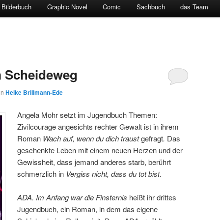
Bilderbuch
Graphic Novel
Comic
Sachbuch
das Team
m Scheideweg
on
Heike Brillmann-Ede
Angela Mohr setzt im Jugendbuch Themen:
Zivilcourage angesichts rechter Gewalt ist in ihrem
Roman
Wach auf, wenn du dich traust
gefragt
.
Das
geschenkte Leben mit einem neuen Herzen und der
Gewissheit, dass jemand anderes starb, berührt
schmerzlich in
Vergiss nicht, dass du tot bist
.
ADA. Im Anfang war die Finsternis
heißt ihr drittes
Jugendbuch, ein Roman, in dem das eigene