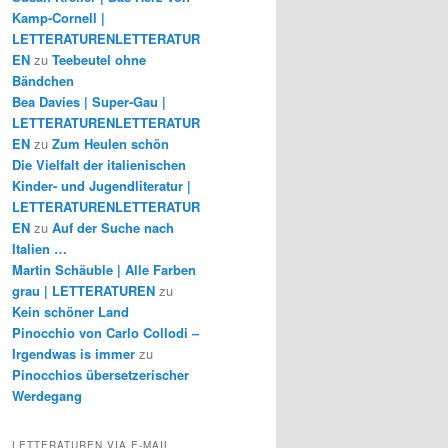
Kamp-Cornell |
LETTERATURENLETTERATUR
EN
zu
Teebeutel ohne
Bändchen
Bea Davies | Super-Gau |
LETTERATURENLETTERATUR
EN
zu
Zum Heulen schön
Die Vielfalt der italienischen
Kinder- und Jugendliteratur |
LETTERATURENLETTERATUR
EN
zu
Auf der Suche nach
Italien …
Martin Schäuble | Alle Farben
grau | LETTERATUREN
zu
Kein schöner Land
Pinocchio von Carlo Collodi –
Irgendwas is immer
zu
Pinocchios übersetzerischer
Werdegang
LETTERATUREN VIA E-MAIL