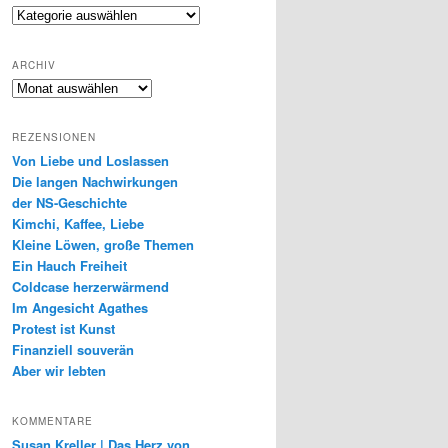
Genres
ARCHIV
Archiv
REZENSIONEN
Von Liebe und Loslassen
Die langen Nachwirkungen
der NS-Geschichte
Kimchi, Kaffee, Liebe
Kleine Löwen, große Themen
Ein Hauch Freiheit
Coldcase herzerwärmend
Im Angesicht Agathes
Protest ist Kunst
Finanziell souverän
Aber wir lebten
KOMMENTARE
Susan Kreller | Das Herz von