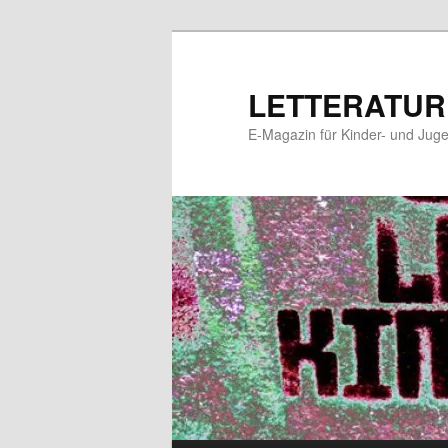
Zum
Zum
primären
sekundären
Inhalt
Inhalt
LETTERATUR
springen
springen
E-Magazin für Kinder- und Juge