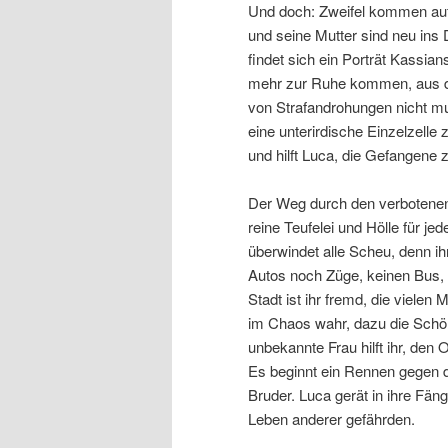
Und doch: Zweifel kommen auf,
und seine Mutter sind neu ins
findet sich ein Porträt Kassi
mehr zur Ruhe kommen, aus der
von Strafandrohungen nicht mun
eine unterirdische Einzelzelle
und hilft Luca, die Gefangene z
Der Weg durch den verbotenen W
reine Teufelei und Hölle für j
überwindet alle Scheu, denn ih
Autos noch Züge, keinen Bus, k
Stadt ist ihr fremd, die vielen
im Chaos wahr, dazu die Schön
unbekannte Frau hilft ihr, den
Es beginnt ein Rennen gegen d
Bruder. Luca gerät in ihre Fän
Leben anderer gefährden.