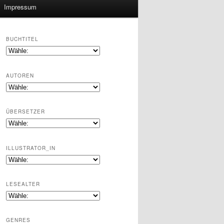
Impressum
BUCHTITEL
AUTOREN
ÜBERSETZER
ILLUSTRATOR_IN
LESEALTER
GENRES