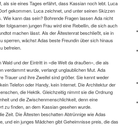
 als sie eines Tages erfährt, dass Kassian noch lebt. Luca
 Dorf gekommen. Luca zeichnet, und unter seinen Skizzen
ans. Wie kann das sein? Bohrende Fragen lassen Ada nicht
 folgsamen jungen Frau wird eine Rebellin, die sich auch
dtot machen lässt. Als der Ältestenrat beschließt, sie in
 zu sperren, wächst Adas beste Freundin über sich hinaus
u befreien.
ald und der Eintritt in »die Welt da draußen«, die als
eden verdammt wurde, verlangt unglaublichen Mut. Ada
re Trauer und ihre Zweifel sind größer. Sie kennt weder
ein Telefon oder Handy, kein Internet. Die Architektur der
 Menschen, die Hektik. Gleichzeitig nimmt sie die Ordnung
heit und die Zwischenmenschlichkeit, denn eine
 Ort zu finden, an dem Kassian gesehen wurde.
ie Zeit. Die Ältesten beschatten Abtrünnige wie Adas
ge, und ein junges Mädchen gibt Geheimnisse preis, die das