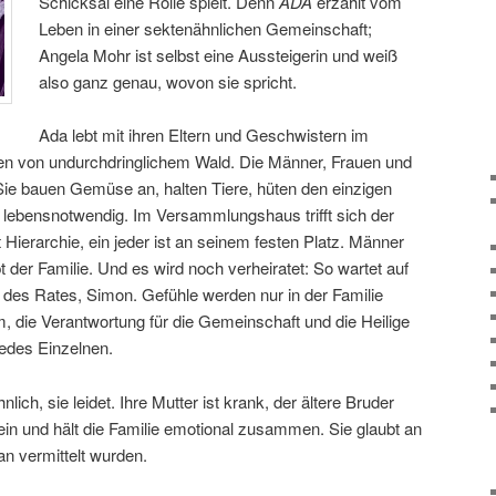
Schicksal eine Rolle spielt. Denn
ADA
erzählt vom
Leben in einer sektenähnlichen Gemeinschaft;
Angela Mohr ist selbst eine Aussteigerin und weiß
also ganz genau, wovon sie spricht.
Ada lebt mit ihren Eltern und Geschwistern im
n von undurchdringlichem Wald. Die Männer, Frauen und
 Sie bauen Gemüse an, halten Tiere, hüten den einzigen
 lebensnotwendig. Im Versammlungshaus trifft sich der
 Hierarchie, ein jeder ist an seinem festen Platz. Männer
t der Familie. Und es wird noch verheiratet: So wartet auf
 des Rates, Simon. Gefühle werden nur in der Familie
, die Verantwortung für die Gemeinschaft und die Heilige
edes Einzelnen.
ich, sie leidet. Ihre Mutter ist krank, der ältere Bruder
ein und hält die Familie emotional zusammen. Sie glaubt an
 an vermittelt wurden.