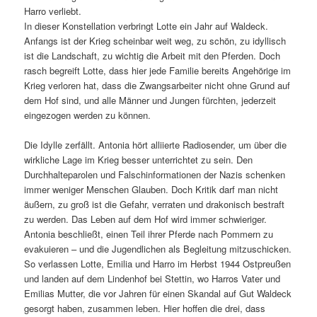
Harro verliebt.
In dieser Konstellation verbringt Lotte ein Jahr auf Waldeck.
Anfangs ist der Krieg scheinbar weit weg, zu schön, zu idyllisch
ist die Landschaft, zu wichtig die Arbeit mit den Pferden. Doch
rasch begreift Lotte, dass hier jede Familie bereits Angehörige im
Krieg verloren hat, dass die Zwangsarbeiter nicht ohne Grund auf
dem Hof sind, und alle Männer und Jungen fürchten, jederzeit
eingezogen werden zu können.
Die Idylle zerfällt. Antonia hört alliierte Radiosender, um über die
wirkliche Lage im Krieg besser unterrichtet zu sein. Den
Durchhalteparolen und Falschinformationen der Nazis schenken
immer weniger Menschen Glauben. Doch Kritik darf man nicht
äußern, zu groß ist die Gefahr, verraten und drakonisch bestraft
zu werden. Das Leben auf dem Hof wird immer schwieriger.
Antonia beschließt, einen Teil ihrer Pferde nach Pommern zu
evakuieren – und die Jugendlichen als Begleitung mitzuschicken.
So verlassen Lotte, Emilia und Harro im Herbst 1944 Ostpreußen
und landen auf dem Lindenhof bei Stettin, wo Harros Vater und
Emilias Mutter, die vor Jahren für einen Skandal auf Gut Waldeck
gesorgt haben, zusammen leben. Hier hoffen die drei, dass