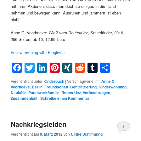
mit ihren Aktionen, dass man doch so einiges in die Hand
nehmen und bewegen kann. Ausruhen und jammern ist eben
nicht.
Anne C. Voorhoeve:
Wir 7 vom Reuterkiez
, Sauerländer, 2016,
256 Seiten, ab 10, 12,99 Euro
Follow my blog with Bloglovin
Facebook
Twitter
LinkedIn
Pinterest
XING
Reddit
Tumblr
Teilen
Veröffentlicht unter
Kinderbuch
|
Verschlagwortet mit
Anne C.
Voorhoeve
,
Berlin
,
Freundschaft
,
Gentrifizierung
,
Kinderwohnung
,
Neukölln
,
Patchworkfamilie
,
Reuterkiez
,
Veränderungen
,
Zusammenhalt
|
Schreibe einen Kommentar
Nachkriegsleiden
1
Veröffentlicht am
9. März 2012
von
Ulrike Schimming