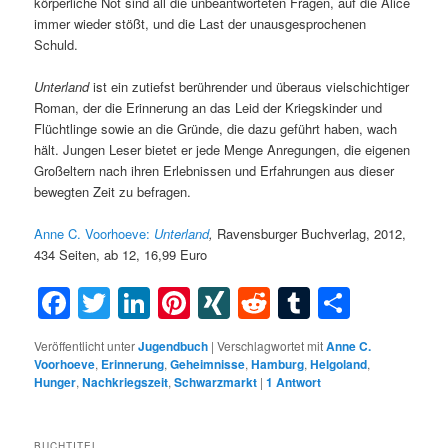
körperliche Not sind all die unbeantworteten Fragen, auf die Alice
immer wieder stößt, und die Last der unausgesprochenen
Schuld.
Unterland
ist ein zutiefst berührender und überaus vielschichtiger
Roman, der die Erinnerung an das Leid der Kriegskinder und
Flüchtlinge sowie an die Gründe, die dazu geführt haben, wach
hält. Jungen Leser bietet er jede Menge Anregungen, die eigenen
Großeltern nach ihren Erlebnissen und Erfahrungen aus dieser
bewegten Zeit zu befragen.
Anne C. Voorhoeve:
Unterland
,
Ravensburger Buchverlag, 2012,
434 Seiten, ab 12, 16,99 Euro
Facebook
Twitter
LinkedIn
Pinterest
XING
Reddit
Tumblr
Teilen
Veröffentlicht unter
Jugendbuch
|
Verschlagwortet mit
Anne C.
Voorhoeve
,
Erinnerung
,
Geheimnisse
,
Hamburg
,
Helgoland
,
Hunger
,
Nachkriegszeit
,
Schwarzmarkt
|
1
Antwort
BUCHTITEL