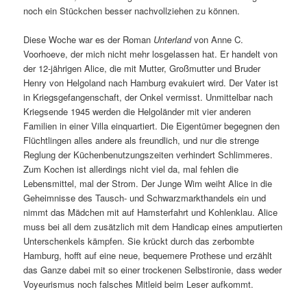
noch ein Stückchen besser nachvollziehen zu können.
Diese Woche war es der Roman
Unterland
von Anne C.
Voorhoeve, der mich nicht mehr losgelassen hat. Er handelt von
der 12-jährigen Alice, die mit Mutter, Großmutter und Bruder
Henry von Helgoland nach Hamburg evakuiert wird. Der Vater ist
in Kriegsgefangenschaft, der Onkel vermisst. Unmittelbar nach
Kriegsende 1945 werden die Helgoländer mit vier anderen
Familien in einer Villa einquartiert. Die Eigentümer begegnen den
Flüchtlingen alles andere als freundlich, und nur die strenge
Reglung der Küchenbenutzungszeiten verhindert Schlimmeres.
Zum Kochen ist allerdings nicht viel da, mal fehlen die
Lebensmittel, mal der Strom. Der Junge Wim weiht Alice in die
Geheimnisse des Tausch- und Schwarzmarkthandels ein und
nimmt das Mädchen mit auf Hamsterfahrt und Kohlenklau. Alice
muss bei all dem zusätzlich mit dem Handicap eines amputierten
Unterschenkels kämpfen. Sie krückt durch das zerbombte
Hamburg, hofft auf eine neue, bequemere Prothese und erzählt
das Ganze dabei mit so einer trockenen Selbstironie, dass weder
Voyeurismus noch falsches Mitleid beim Leser aufkommt.