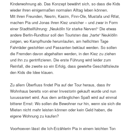
Kinderwohnung ab. Das Konzept bewährt sich, so dass die Kids
wieder ihren einigermaßen normalen Alltag leben können.
Mit ihren Freunden, Nesrin, Kasim, Finn-Ole, Mustafa und Rifat,
machen Pia und Jonas ihren Kiez unsicher – und zwar in Form
einer Stadtteilführung: „Neukölln für starke Nerven!“ Die etwas
andere Berlin-Rundtour soll den Touristen das „harte“ Neuklölln
zeigen, wo Kampfhunde herumlaufen, am hellichten Tage
Fahrräder gestohlen und Passanten beklaut werden. So sollen
die Fremden davon abgehalten werden, in den Kiez zu ziehen
und ihn zu gentrifizieren. Die erste Führung wird leider zum
Reinfall, die zweite so ein Erfolg, dass gewiefte Geschäftsleute
den Kids die Idee klauen.
Zu allem Überfluss findet Pia auf der Tour heraus, dass ihr
Wohnhaus bereits von einer Investorin gekauft wurde und nun
luxussaniert wird. Aus dem anfänglichen Spaß wird auf einmal
bitterer Ernst: Wo sollen die Bewohner nur hin, wenn sie sich die
Mieten nicht mehr leisten können oder kein Geld haben, die
eigene Wohnung zu kaufen?
Voorhoeven lässt die Ich-Erzählerin Pia in einem leichten Ton