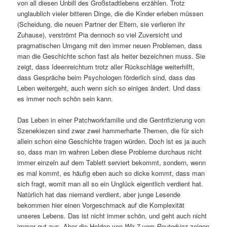
von all diesen Unbill des Großstadtlebens erzählen. Trotz
unglaublich vieler bitteren Dinge, die die Kinder erleben müssen
(Scheidung, die neuen Partner der Eltern, sie verlieren ihr
Zuhause), verströmt Pia dennoch so viel Zuversicht und
pragmatischen Umgang mit den immer neuen Problemen, dass
man die Geschichte schon fast als heiter bezeichnen muss. Sie
zeigt, dass Ideenreichtum trotz aller Rückschläge weiterhilft,
dass Gespräche beim Psychologen förderlich sind, dass das
Leben weitergeht, auch wenn sich so einiges ändert. Und dass
es immer noch schön sein kann.
Das Leben in einer Patchworkfamilie und die Gentrifizierung von
Szenekiezen sind zwar zwei hammerharte Themen, die für sich
allein schon eine Geschichte tragen würden. Doch ist es ja auch
so, dass man im wahren Leben diese Probleme durchaus nicht
immer einzeln auf dem Tablett serviert bekommt, sondern, wenn
es mal kommt, es häufig eben auch so dicke kommt, dass man
sich fragt, womit man all so ein Unglück eigentlich verdient hat.
Natürlich hat das niemand verdient, aber junge Lesende
bekommen hier einen Vorgeschmack auf die Komplexität
unseres Lebens. Das ist nicht immer schön, und geht auch nicht
immer gut aus. Aber die Helden von
Wir 7 vom Reuterkiez
zeigen