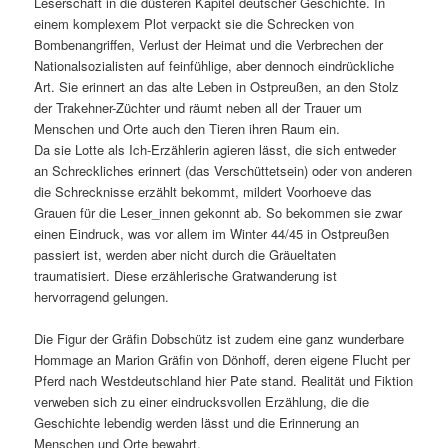
Leserschaft in die düsteren Kapitel deutscher Geschichte. In
einem komplexem Plot verpackt sie die Schrecken von
Bombenangriffen, Verlust der Heimat und die Verbrechen der
Nationalsozialisten auf feinfühlige, aber dennoch eindrückliche
Art. Sie erinnert an das alte Leben in Ostpreußen, an den Stolz
der Trakehner-Züchter und räumt neben all der Trauer um
Menschen und Orte auch den Tieren ihren Raum ein.
Da sie Lotte als Ich-Erzählerin agieren lässt, die sich entweder
an Schreckliches erinnert (das Verschüttetsein) oder von anderen
die Schrecknisse erzählt bekommt, mildert Voorhoeve das
Grauen für die Leser_innen gekonnt ab. So bekommen sie zwar
einen Eindruck, was vor allem im Winter 44/45 in Ostpreußen
passiert ist, werden aber nicht durch die Gräueltaten
traumatisiert. Diese erzählerische Gratwanderung ist
hervorragend gelungen.
Die Figur der Gräfin Dobschütz ist zudem eine ganz wunderbare
Hommage an Marion Gräfin von Dönhoff, deren eigene Flucht per
Pferd nach Westdeutschland hier Pate stand. Realität und Fiktion
verweben sich zu einer eindrucksvollen Erzählung, die die
Geschichte lebendig werden lässt und die Erinnerung an
Menschen und Orte bewahrt.