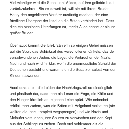
Viel wichtiger wird die Sehnsucht Alices, auf ihre geliebte Insel
zurückzukehren. Bis es soweit ist, will sie mit ihrem Bruder
Henry den angeblichen Verräter ausfindig machen, der eine
friedliche Übergabe der Insel an die Briten verhindert hat. Dass
dies ein sinnloses Unterfangen ist, merkt Alice schneller als ihr
großer Bruder.
Überhaupt kommt die Ich-Erzählerin so einigen Geheimnissen
auf die Spur: das Schicksal des verschollenen Onkels, das der
verschwundenen Juden, die Lager, die Verbrechen der Nazis.
Nach und nach wird ihr klar, worin die unermessliche Schuld der
Deutschen besteht und warum sich die Besatzer selbst von den
Kindern abwenden.
Voorhoeve stellt die Leiden der Nachkriegszeit so eindringlich
und plastisch dar, dass man als Leser die Enge, die Kälte und
den Hunger förmlich am eigenen Leibe spürt. Wie nebenbei
erfährt man zudem, was die Briten mit Helgoland vorhatten (sie
wollten die Insel komplett wegsprengen) und wie Nazis und
Mitläufer versuchen, ihre Spuren zu verwischen und den Kopf
aus der Schlinge zu ziehen. Doch viel schlimmer als die