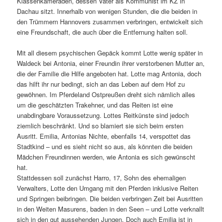
Klassenkameraden, dessen Vater als Kommunist im KZ in
Dachau sitzt. Innerhalb von wenigen Stunden, die die beiden in
den Trümmern Hannovers zusammen verbringen, entwickelt sich
eine Freundschaft, die auch über die Entfernung halten soll.
Mit all diesem psychischen Gepäck kommt Lotte wenig später in
Waldeck bei Antonia, einer Freundin ihrer verstorbenen Mutter an,
die der Familie die Hilfe angeboten hat. Lotte mag Antonia, doch
das hilft ihr nur bedingt, sich an das Leben auf dem Hof zu
gewöhnen. Im Pferdeland Ostpreußen dreht sich nämlich alles
um die geschätzten Trakehner, und das Reiten ist eine
unabdingbare Voraussetzung. Lottes Reitkünste sind jedoch
ziemlich beschränkt. Und so blamiert sie sich beim ersten
Ausritt. Emilia, Antonias Nichte, ebenfalls 14, verspottet das
Stadtkind – und es sieht nicht so aus, als könnten die beiden
Mädchen Freundinnen werden, wie Antonia es sich gewünscht
hat.
Stattdessen soll zunächst Harro, 17, Sohn des ehemaligen
Verwalters, Lotte den Umgang mit den Pferden inklusive Reiten
und Springen beibringen. Die beiden verbringen Zeit bei Ausritten
in den Weiten Masurens, baden in den Seen – und Lotte verknallt
sich in den gut aussehenden Jungen. Doch auch Emilia ist in