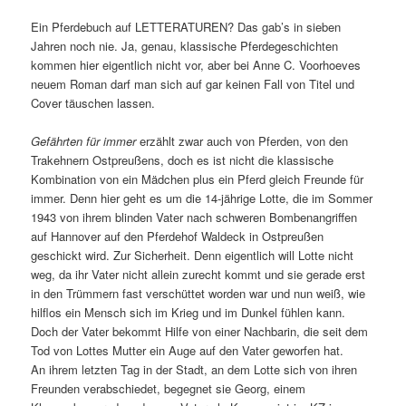
Ein Pferdebuch auf LETTERATUREN? Das gab’s in sieben
Jahren noch nie. Ja, genau, klassische Pferdegeschichten
kommen hier eigentlich nicht vor, aber bei Anne C. Voorhoeves
neuem Roman darf man sich auf gar keinen Fall von Titel und
Cover täuschen lassen.
Gefährten für immer
erzählt zwar auch von Pferden, von den
Trakehnern Ostpreußens, doch es ist nicht die klassische
Kombination von ein Mädchen plus ein Pferd gleich Freunde für
immer. Denn hier geht es um die 14-jährige Lotte, die im Sommer
1943 von ihrem blinden Vater nach schweren Bombenangriffen
auf Hannover auf den Pferdehof Waldeck in Ostpreußen
geschickt wird. Zur Sicherheit. Denn eigentlich will Lotte nicht
weg, da ihr Vater nicht allein zurecht kommt und sie gerade erst
in den Trümmern fast verschüttet worden war und nun weiß, wie
hilflos ein Mensch sich im Krieg und im Dunkel fühlen kann.
Doch der Vater bekommt Hilfe von einer Nachbarin, die seit dem
Tod von Lottes Mutter ein Auge auf den Vater geworfen hat.
An ihrem letzten Tag in der Stadt, an dem Lotte sich von ihren
Freunden verabschiedet, begegnet sie Georg, einem