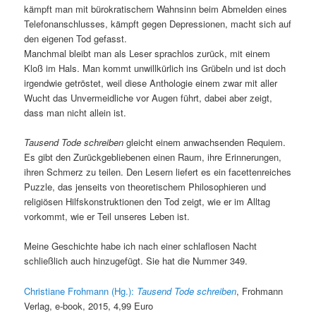
kämpft man mit bürokratischem Wahnsinn beim Abmelden eines
Telefonanschlusses, kämpft gegen Depressionen, macht sich auf
den eigenen Tod gefasst.
Manchmal bleibt man als Leser sprachlos zurück, mit einem
Kloß im Hals. Man kommt unwillkürlich ins Grübeln und ist doch
irgendwie getröstet, weil diese Anthologie einem zwar mit aller
Wucht das Unvermeidliche vor Augen führt, dabei aber zeigt,
dass man nicht allein ist.
Tausend Tode schreiben
gleicht einem anwachsenden Requiem.
Es gibt den Zurückgebliebenen einen Raum, ihre Erinnerungen,
ihren Schmerz zu teilen. Den Lesern liefert es ein facettenreiches
Puzzle, das jenseits von theoretischem Philosophieren und
religiösen Hilfskonstruktionen den Tod zeigt, wie er im Alltag
vorkommt, wie er Teil unseres Leben ist.
Meine Geschichte habe ich nach einer schlaflosen Nacht
schließlich auch hinzugefügt. Sie hat die Nummer 349.
Christiane Frohmann (Hg.):
Tausend Tode schreiben
, Frohmann
Verlag, e-book, 2015, 4,99 Euro