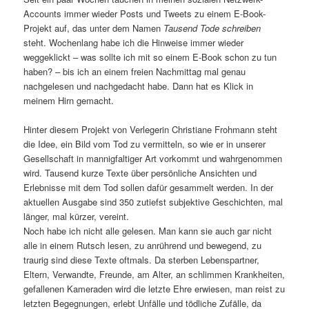
Accounts immer wieder Posts und Tweets zu einem E-Book-
Projekt auf, das unter dem Namen
Tausend Tode schreiben
steht. Wochenlang habe ich die Hinweise immer wieder
weggeklickt – was sollte ich mit so einem E-Book schon zu tun
haben? – bis ich an einem freien Nachmittag mal genau
nachgelesen und nachgedacht habe. Dann hat es Klick in
meinem Hirn gemacht.
Hinter diesem Projekt von Verlegerin Christiane Frohmann steht
die Idee, ein Bild vom Tod zu vermitteln, so wie er in unserer
Gesellschaft in mannigfaltiger Art vorkommt und wahrgenommen
wird. Tausend kurze Texte über persönliche Ansichten und
Erlebnisse mit dem Tod sollen dafür gesammelt werden. In der
aktuellen Ausgabe sind 350 zutiefst subjektive Geschichten, mal
länger, mal kürzer, vereint.
Noch habe ich nicht alle gelesen. Man kann sie auch gar nicht
alle in einem Rutsch lesen, zu anrührend und bewegend, zu
traurig sind diese Texte oftmals. Da sterben Lebenspartner,
Eltern, Verwandte, Freunde, am Alter, an schlimmen Krankheiten,
gefallenen Kameraden wird die letzte Ehre erwiesen, man reist zu
letzten Begegnungen, erlebt Unfälle und tödliche Zufälle, da