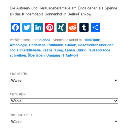
Die Autoren- und Herausgeberanteile am Erlös gehen als Spende
an das Kinderhospiz Sonnenhof in Berlin-Pankow.
Facebook
Twitter
LinkedIn
Pinterest
XING
Reddit
Tumblr
Teilen
Veröffentlicht unter
e-book
|
Verschlagwortet mit
1000Tode
,
Anthologie
,
Christiane Frohmann
,
e-book
,
Geschichten über den
Tod
,
Hinterbliebene
,
Krebs
,
Krieg
,
Leben
,
Suizid
,
Tausend Tode
schreiben
,
Überleben
,
Umgang
|
1
Antwort
BUCHTITEL
AUTOREN
ÜBERSETZER