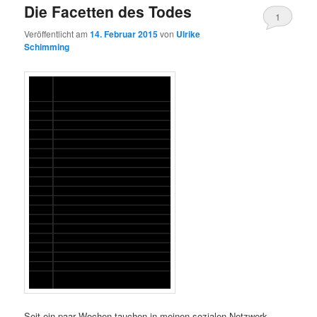
Die Facetten des Todes
1
Veröffentlicht am
14. Februar 2015
von
Ulrike
Schimming
Seit ein paar Wochen tauchen in meinen sozialen Netzwerk-