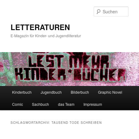
Zum
Zum
primären
sekundären
Such
Inhalt
Inhalt
springen
springen
LETTERATUREN
E-Magazin für Kinder- und Jugendliteratur
Hauptmenü
Kinderbuch
Jugendbuch
Bilderbuch
Graphic Novel
Comic
Sachbuch
das Team
Impressum
SCHLAGWORTARCHIV:
TAUSEND TODE SCHREIBEN