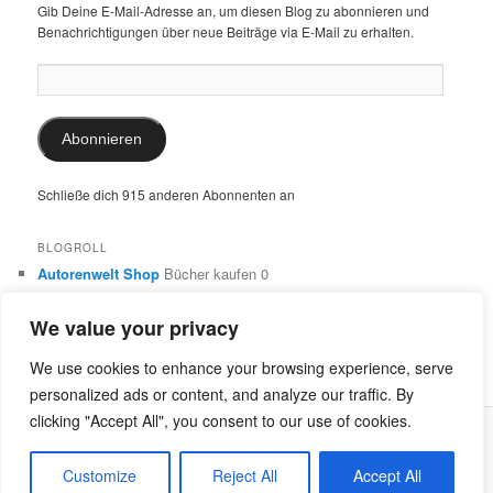
Gib Deine E-Mail-Adresse an, um diesen Blog zu abonnieren und
Benachrichtigungen über neue Beiträge via E-Mail zu erhalten.
E-
Mail-
Adresse:
Abonnieren
Schließe dich 915 anderen Abonnenten an
BLOGROLL
Autorenwelt Shop
Bücher kaufen 0
Autorin Ulrike Schimming
Publikationen von Ulrike Schimming
0
We value your privacy
Dr. Ulrike Schimming
Übersetzungen aus dem Italienischen
und Englischen 0
We use cookies to enhance your browsing experience, serve
personalized ads or content, and analyze our traffic. By
clicking "Accept All", you consent to our use of cookies.
Stolz präsentiert von WordPress
Customize
Reject All
Accept All