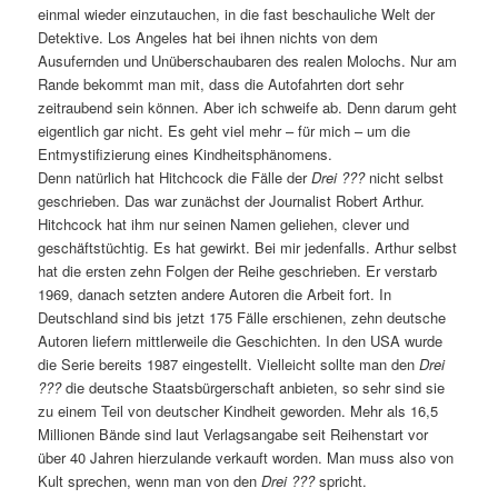
einmal wieder einzutauchen, in die fast beschauliche Welt der
Detektive. Los Angeles hat bei ihnen nichts von dem
Ausufernden und Unüberschaubaren des realen Molochs. Nur am
Rande bekommt man mit, dass die Autofahrten dort sehr
zeitraubend sein können. Aber ich schweife ab. Denn darum geht
eigentlich gar nicht. Es geht viel mehr – für mich – um die
Entmystifizierung eines Kindheitsphänomens.
Denn natürlich hat Hitchcock die Fälle der
Drei ???
nicht selbst
geschrieben. Das war zunächst der Journalist Robert Arthur.
Hitchcock hat ihm nur seinen Namen geliehen, clever und
geschäftstüchtig. Es hat gewirkt. Bei mir jedenfalls. Arthur selbst
hat die ersten zehn Folgen der Reihe geschrieben. Er verstarb
1969, danach setzten andere Autoren die Arbeit fort. In
Deutschland sind bis jetzt 175 Fälle erschienen, zehn deutsche
Autoren liefern mittlerweile die Geschichten. In den USA wurde
die Serie bereits 1987 eingestellt. Vielleicht sollte man den
Drei
???
die deutsche Staatsbürgerschaft anbieten, so sehr sind sie
zu einem Teil von deutscher Kindheit geworden. Mehr als 16,5
Millionen Bände sind laut Verlagsangabe seit Reihenstart vor
über 40 Jahren hierzulande verkauft worden. Man muss also von
Kult sprechen, wenn man von den
Drei ???
spricht.