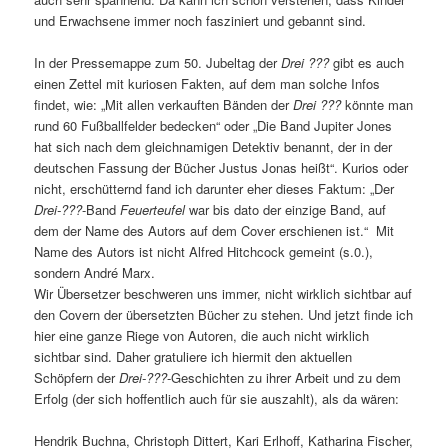
und Erwachsene immer noch fasziniert und gebannt sind.
In der Pressemappe zum 50. Jubeltag der
Drei ???
gibt es auch
einen Zettel mit kuriosen Fakten, auf dem man solche Infos
findet, wie: „Mit allen verkauften Bänden der
Drei ???
könnte man
rund 60 Fußballfelder bedecken“ oder „Die Band Jupiter Jones
hat sich nach dem gleichnamigen Detektiv benannt, der in der
deutschen Fassung der Bücher Justus Jonas heißt“. Kurios oder
nicht, erschütternd fand ich darunter eher dieses Faktum: „Der
Drei-???
-Band
Feuerteufel
war bis dato der einzige Band, auf
dem der Name des Autors auf dem Cover erschienen ist.“ Mit
Name des Autors ist nicht Alfred Hitchcock gemeint (s.0.),
sondern André Marx.
Wir Übersetzer beschweren uns immer, nicht wirklich sichtbar auf
den Covern der übersetzten Bücher zu stehen. Und jetzt finde ich
hier eine ganze Riege von Autoren, die auch nicht wirklich
sichtbar sind. Daher gratuliere ich hiermit den aktuellen
Schöpfern der
Drei-???
-Geschichten zu ihrer Arbeit und zu dem
Erfolg (der sich hoffentlich auch für sie auszahlt), als da wären:
Hendrik Buchna, Christoph Dittert, Kari Erlhoff, Katharina Fischer,