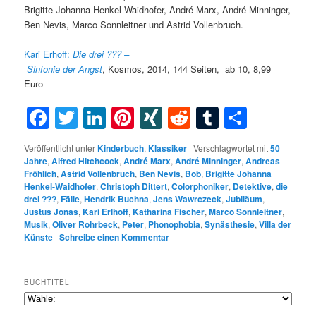
Brigitte Johanna Henkel-Waidhofer, André Marx, André Minninger,
Ben Nevis, Marco Sonnleitner und Astrid Vollenbruch.
Kari Erhoff:
Die drei ??? –
Sinfonie
der
Angst
, Kosmos,
2014,
144 Seiten, ab 10, 8,99
Euro
Facebook
Twitter
LinkedIn
Pinterest
XING
Reddit
Tumblr
Teilen
Veröffentlicht unter
Kinderbuch
,
Klassiker
|
Verschlagwortet mit
50
Jahre
,
Alfred Hitchcock
,
André Marx
,
André Minninger
,
Andreas
Fröhlich
,
Astrid Vollenbruch
,
Ben Nevis
,
Bob
,
Brigitte Johanna
Henkel-Waidhofer
,
Christoph Dittert
,
Colorphoniker
,
Detektive
,
die
drei ???
,
Fälle
,
Hendrik Buchna
,
Jens Wawrczeck
,
Jubiläum
,
Justus Jonas
,
Kari Erlhoff
,
Katharina Fischer
,
Marco Sonnleitner
,
Musik
,
Oliver Rohrbeck
,
Peter
,
Phonophobia
,
Synästhesie
,
Villa der
Künste
|
Schreibe einen Kommentar
BUCHTITEL