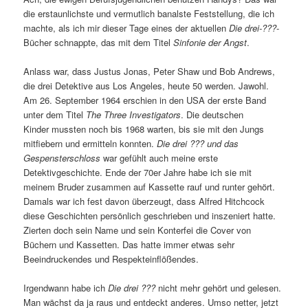
die erstaunlichste und vermutlich banalste Feststellung, die ich
machte, als ich mir dieser Tage eines der aktuellen
Die drei-???
-
Bücher schnappte, das mit dem Titel
Sinfonie der Angst
.
Anlass war, dass Justus Jonas, Peter Shaw und Bob Andrews,
die drei Detektive aus Los Angeles, heute 50 werden. Jawohl.
Am 26. September 1964 erschien in den USA der erste Band
unter dem Titel
The Three Investigators
. Die deutschen
Kinder mussten noch bis 1968 warten, bis sie mit den Jungs
mitfiebern und ermitteln konnten.
Die drei ??? und das
Gespensterschloss
war gefühlt auch meine erste
Detektivgeschichte. Ende der 70er Jahre habe ich sie mit
meinem Bruder zusammen auf Kassette rauf und runter gehört.
Damals war ich fest davon überzeugt, dass Alfred Hitchcock
diese Geschichten persönlich geschrieben und inszeniert hatte.
Zierten doch sein Name und sein Konterfei die Cover von
Büchern und Kassetten. Das hatte immer etwas sehr
Beeindruckendes und Respekteinflößendes.
Irgendwann habe ich
Die drei ???
nicht mehr gehört und gelesen.
Man wächst da ja raus und entdeckt anderes. Umso netter, jetzt