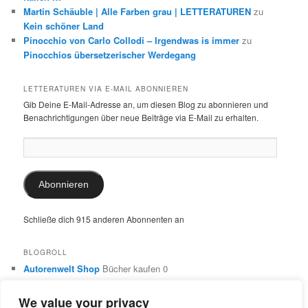
Martin Schäuble | Alle Farben grau | LETTERATUREN
zu
Kein schöner Land
Pinocchio von Carlo Collodi – Irgendwas is immer
zu
Pinocchios übersetzerischer Werdegang
LETTERATUREN VIA E-MAIL ABONNIEREN
Gib Deine E-Mail-Adresse an, um diesen Blog zu abonnieren und
Benachrichtigungen über neue Beiträge via E-Mail zu erhalten.
E-
Mail-
Adresse:
Abonnieren
Schließe dich 915 anderen Abonnenten an
BLOGROLL
Autorenwelt Shop
Bücher kaufen 0
Autorin Ulrike Schimming
Publikationen von Ulrike Schimming
0
We value your privacy