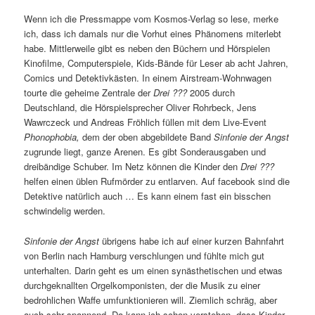
Wenn ich die Pressmappe vom Kosmos-Verlag so lese, merke
ich, dass ich damals nur die Vorhut eines Phänomens miterlebt
habe. Mittlerweile gibt es neben den Büchern und Hörspielen
Kinofilme, Computerspiele, Kids-Bände für Leser ab acht Jahren,
Comics und Detektivkästen. In einem Airstream-Wohnwagen
tourte die geheime Zentrale der
Drei ???
2005 durch
Deutschland, die Hörspielsprecher Oliver Rohrbeck, Jens
Wawrczeck und Andreas Fröhlich füllen mit dem Live-Event
Phonophobia,
dem der oben abgebildete Band
Sinfonie der Angst
zugrunde liegt, ganze Arenen. Es gibt Sonderausgaben und
dreibändige Schuber. Im Netz können die Kinder den
Drei ???
helfen einen üblen Rufmörder zu entlarven. Auf facebook sind die
Detektive natürlich auch … Es kann einem fast ein bisschen
schwindelig werden.
Sinfonie der Angst
übrigens habe ich auf einer kurzen Bahnfahrt
von Berlin nach Hamburg verschlungen und fühlte mich gut
unterhalten. Darin geht es um einen synästhetischen und etwas
durchgeknallten Orgelkomponisten, der die Musik zu einer
bedrohlichen Waffe umfunktionieren will. Ziemlich schräg, aber
auch sehr spannend. Da kann ich schon verstehen, dass Kinder