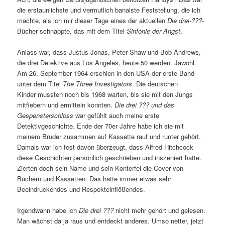
die erstaunlichste und vermutlich banalste Feststellung, die ich
machte, als ich mir dieser Tage eines der aktuellen
Die drei-???
-
Bücher schnappte, das mit dem Titel
Sinfonie der Angst
.
Anlass war, dass Justus Jonas, Peter Shaw und Bob Andrews,
die drei Detektive aus Los Angeles, heute 50 werden. Jawohl.
Am 26. September 1964 erschien in den USA der erste Band
unter dem Titel
The Three Investigators
. Die deutschen
Kinder mussten noch bis 1968 warten, bis sie mit den Jungs
mitfiebern und ermitteln konnten.
Die drei ??? und das
Gespensterschloss
war gefühlt auch meine erste
Detektivgeschichte. Ende der 70er Jahre habe ich sie mit
meinem Bruder zusammen auf Kassette rauf und runter gehört.
Damals war ich fest davon überzeugt, dass Alfred Hitchcock
diese Geschichten persönlich geschrieben und inszeniert hatte.
Zierten doch sein Name und sein Konterfei die Cover von
Büchern und Kassetten. Das hatte immer etwas sehr
Beeindruckendes und Respekteinflößendes.
Irgendwann habe ich
Die drei ???
nicht mehr gehört und gelesen.
Man wächst da ja raus und entdeckt anderes. Umso netter, jetzt