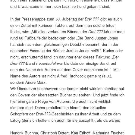
und Erwachsene immer noch fasziniert und gebannt sind.
In der Pressemappe zum 50. Jubeltag der
Drei ???
gibt es auch
einen Zettel mit kuriosen Fakten, auf dem man solche Infos
findet, wie: „Mit allen verkauften Bänden der
Drei ???
könnte man
rund 60 Fußballfelder bedecken“ oder „Die Band Jupiter Jones
hat sich nach dem gleichnamigen Detektiv benannt, der in der
deutschen Fassung der Bücher Justus Jonas heißt“. Kurios oder
nicht, erschütternd fand ich darunter eher dieses Faktum: „Der
Drei-???
-Band
Feuerteufel
war bis dato der einzige Band, auf
dem der Name des Autors auf dem Cover erschienen ist.“ Mit
Name des Autors ist nicht Alfred Hitchcock gemeint (s.0.),
sondern André Marx.
Wir Übersetzer beschweren uns immer, nicht wirklich sichtbar auf
den Covern der übersetzten Bücher zu stehen. Und jetzt finde ich
hier eine ganze Riege von Autoren, die auch nicht wirklich
sichtbar sind. Daher gratuliere ich hiermit den aktuellen
Schöpfern der
Drei-???
-Geschichten zu ihrer Arbeit und zu dem
Erfolg (der sich hoffentlich auch für sie auszahlt), als da wären:
Hendrik Buchna, Christoph Dittert, Kari Erlhoff, Katharina Fischer,