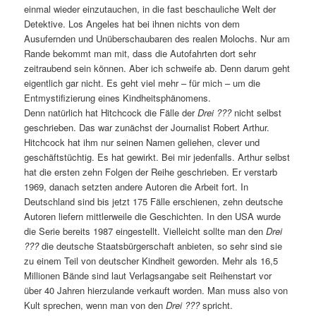
einmal wieder einzutauchen, in die fast beschauliche Welt der
Detektive. Los Angeles hat bei ihnen nichts von dem
Ausufernden und Unüberschaubaren des realen Molochs. Nur am
Rande bekommt man mit, dass die Autofahrten dort sehr
zeitraubend sein können. Aber ich schweife ab. Denn darum geht
eigentlich gar nicht. Es geht viel mehr – für mich – um die
Entmystifizierung eines Kindheitsphänomens.
Denn natürlich hat Hitchcock die Fälle der
Drei ???
nicht selbst
geschrieben. Das war zunächst der Journalist Robert Arthur.
Hitchcock hat ihm nur seinen Namen geliehen, clever und
geschäftstüchtig. Es hat gewirkt. Bei mir jedenfalls. Arthur selbst
hat die ersten zehn Folgen der Reihe geschrieben. Er verstarb
1969, danach setzten andere Autoren die Arbeit fort. In
Deutschland sind bis jetzt 175 Fälle erschienen, zehn deutsche
Autoren liefern mittlerweile die Geschichten. In den USA wurde
die Serie bereits 1987 eingestellt. Vielleicht sollte man den
Drei
???
die deutsche Staatsbürgerschaft anbieten, so sehr sind sie
zu einem Teil von deutscher Kindheit geworden. Mehr als 16,5
Millionen Bände sind laut Verlagsangabe seit Reihenstart vor
über 40 Jahren hierzulande verkauft worden. Man muss also von
Kult sprechen, wenn man von den
Drei ???
spricht.