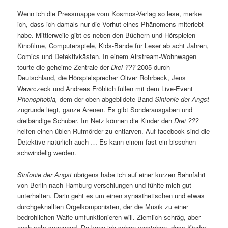
Wenn ich die Pressmappe vom Kosmos-Verlag so lese, merke
ich, dass ich damals nur die Vorhut eines Phänomens miterlebt
habe. Mittlerweile gibt es neben den Büchern und Hörspielen
Kinofilme, Computerspiele, Kids-Bände für Leser ab acht Jahren,
Comics und Detektivkästen. In einem Airstream-Wohnwagen
tourte die geheime Zentrale der
Drei ???
2005 durch
Deutschland, die Hörspielsprecher Oliver Rohrbeck, Jens
Wawrczeck und Andreas Fröhlich füllen mit dem Live-Event
Phonophobia,
dem der oben abgebildete Band
Sinfonie der Angst
zugrunde liegt, ganze Arenen. Es gibt Sonderausgaben und
dreibändige Schuber. Im Netz können die Kinder den
Drei ???
helfen einen üblen Rufmörder zu entlarven. Auf facebook sind die
Detektive natürlich auch … Es kann einem fast ein bisschen
schwindelig werden.
Sinfonie der Angst
übrigens habe ich auf einer kurzen Bahnfahrt
von Berlin nach Hamburg verschlungen und fühlte mich gut
unterhalten. Darin geht es um einen synästhetischen und etwas
durchgeknallten Orgelkomponisten, der die Musik zu einer
bedrohlichen Waffe umfunktionieren will. Ziemlich schräg, aber
auch sehr spannend. Da kann ich schon verstehen, dass Kinder