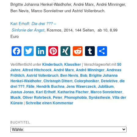
Brigitte Johanna Henkel-Waidhofer, André Marx, André Minninger,
Ben Nevis, Marco Sonnleitner und Astrid Vollenbruch.
Kari Erhoff:
Die drei ??? –
Sinfonie
der
Angst
, Kosmos,
2014,
144 Seiten, ab 10, 8,99
Euro
Facebook
Twitter
LinkedIn
Pinterest
XING
Reddit
Tumblr
Teilen
Veröffentlicht unter
Kinderbuch
,
Klassiker
|
Verschlagwortet mit
50
Jahre
,
Alfred Hitchcock
,
André Marx
,
André Minninger
,
Andreas
Fröhlich
,
Astrid Vollenbruch
,
Ben Nevis
,
Bob
,
Brigitte Johanna
Henkel-Waidhofer
,
Christoph Dittert
,
Colorphoniker
,
Detektive
,
die
drei ???
,
Fälle
,
Hendrik Buchna
,
Jens Wawrczeck
,
Jubiläum
,
Justus Jonas
,
Kari Erlhoff
,
Katharina Fischer
,
Marco Sonnleitner
,
Musik
,
Oliver Rohrbeck
,
Peter
,
Phonophobia
,
Synästhesie
,
Villa der
Künste
|
Schreibe einen Kommentar
BUCHTITEL