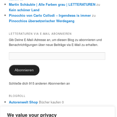
Martin Schäuble | Alle Farben grau | LETTERATUREN
zu
Kein schöner Land
Pinocchio von Carlo Collodi – Irgendwas is immer
zu
Pinocchios übersetzerischer Werdegang
LETTERATUREN VIA E-MAIL ABONNIEREN
Gib Deine E-Mail-Adresse an, um diesen Blog zu abonnieren und
Benachrichtigungen über neue Beiträge via E-Mail zu erhalten.
E-
Mail-
Adresse:
Abonnieren
Schließe dich 915 anderen Abonnenten an
BLOGROLL
Autorenwelt Shop
Bücher kaufen 0
Autorin Ulrike Schimming
Publikationen von Ulrike Schimming
0
We value your privacy