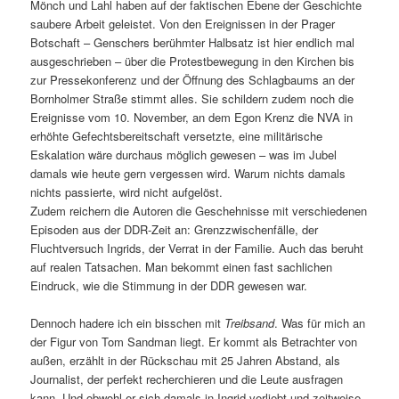
Mönch und Lahl haben auf der faktischen Ebene der Geschichte
saubere Arbeit geleistet. Von den Ereignissen in der Prager
Botschaft – Genschers berühmter Halbsatz ist hier endlich mal
ausgeschrieben – über die Protestbewegung in den Kirchen bis
zur Pressekonferenz und der Öffnung des Schlagbaums an der
Bornholmer Straße stimmt alles. Sie schildern zudem noch die
Ereignisse vom 10. November, an dem Egon Krenz die NVA in
erhöhte Gefechtsbereitschaft versetzte, eine militärische
Eskalation wäre durchaus möglich gewesen – was im Jubel
damals wie heute gern vergessen wird. Warum nichts damals
nichts passierte, wird nicht aufgelöst.
Zudem reichern die Autoren die Geschehnisse mit verschiedenen
Episoden aus der DDR-Zeit an: Grenzzwischenfälle, der
Fluchtversuch Ingrids, der Verrat in der Familie. Auch das beruht
auf realen Tatsachen. Man bekommt einen fast sachlichen
Eindruck, wie die Stimmung in der DDR gewesen war.
Dennoch hadere ich ein bisschen mit
Treibsand
. Was für mich an
der Figur von Tom Sandman liegt. Er kommt als Betrachter von
außen, erzählt in der Rückschau mit 25 Jahren Abstand, als
Journalist, der perfekt recherchieren und die Leute ausfragen
kann. Und obwohl er sich damals in Ingrid verliebt und zeitweise