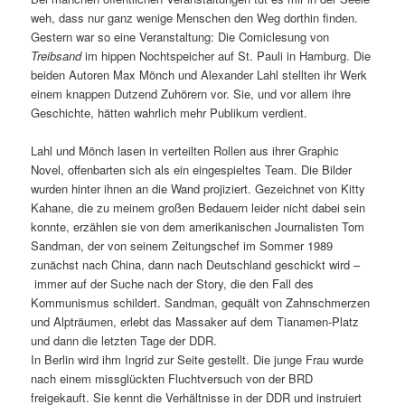
weh, dass nur ganz wenige Menschen den Weg dorthin finden.
Gestern war so eine Veranstaltung: Die Comiclesung von
Treibsand
im hippen Nochtspeicher auf St. Pauli in Hamburg. Die
beiden Autoren Max Mönch und Alexander Lahl stellten ihr Werk
einem knappen Dutzend Zuhörern vor. Sie, und vor allem ihre
Geschichte, hätten wahrlich mehr Publikum verdient.
Lahl und Mönch lasen in verteilten Rollen aus ihrer Graphic
Novel, offenbarten sich als ein eingespieltes Team. Die Bilder
wurden hinter ihnen an die Wand projiziert. Gezeichnet von Kitty
Kahane, die zu meinem großen Bedauern leider nicht dabei sein
konnte, erzählen sie von dem amerikanischen Journalisten Tom
Sandman, der von seinem Zeitungschef im Sommer 1989
zunächst nach China, dann nach Deutschland geschickt wird –
immer auf der Suche nach der Story, die den Fall des
Kommunismus schildert. Sandman, gequält von Zahnschmerzen
und Alpträumen, erlebt das Massaker auf dem Tianamen-Platz
und dann die letzten Tage der DDR.
In Berlin wird ihm Ingrid zur Seite gestellt. Die junge Frau wurde
nach einem missglückten Fluchtversuch von der BRD
freigekauft. Sie kennt die Verhältnisse in der DDR und instruiert