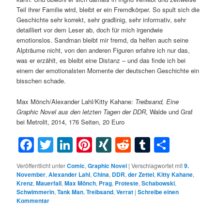
Teil ihrer Familie wird, bleibt er ein Fremdkörper. So spult sich die
Geschichte sehr korrekt, sehr gradlinig, sehr informativ, sehr
detailliert vor dem Leser ab, doch für mich irgendwie
emotionslos. Sandman bleibt mir fremd, da helfen auch seine
Alpträume nicht, von den anderen Figuren erfahre ich nur das,
was er erzählt, es bleibt eine Distanz – und das finde ich bei
einem der emotionalsten Momente der deutschen Geschichte ein
bisschen schade.
Max Mönch/Alexander Lahl/Kitty Kahane:
Treibsand,
Eine
Graphic Novel aus den letzten Tagen der DDR
, Walde und Graf
bei Metrolit, 2014, 176 Seiten, 20 Euro
Facebook
Twitter
LinkedIn
Pinterest
XING
Reddit
Tumblr
Teilen
Veröffentlicht unter
Comic
,
Graphic Novel
|
Verschlagwortet mit
9.
November
,
Alexander Lahl
,
China
,
DDR
,
der Zettel
,
Kitty Kahane
,
Krenz
,
Mauerfall
,
Max Mönch
,
Prag
,
Proteste
,
Schabowski
,
Schwimmerin
,
Tank Man
,
Treibsand
,
Verrat
|
Schreibe einen
Kommentar