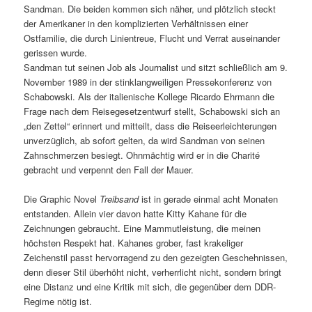
Sandman. Die beiden kommen sich näher, und plötzlich steckt
der Amerikaner in den komplizierten Verhältnissen einer
Ostfamilie, die durch Linientreue, Flucht und Verrat auseinander
gerissen wurde.
Sandman tut seinen Job als Journalist und sitzt schließlich am 9.
November 1989 in der stinklangweiligen Pressekonferenz von
Schabowski. Als der italienische Kollege Ricardo Ehrmann die
Frage nach dem Reisegesetzentwurf stellt, Schabowski sich an
„den Zettel“ erinnert und mitteilt, dass die Reiseerleichterungen
unverzüglich, ab sofort gelten, da wird Sandman von seinen
Zahnschmerzen besiegt. Ohnmächtig wird er in die Charité
gebracht und verpennt den Fall der Mauer.
Die Graphic Novel
Treibsand
ist in gerade einmal acht Monaten
entstanden. Allein vier davon hatte Kitty Kahane für die
Zeichnungen gebraucht. Eine Mammutleistung, die meinen
höchsten Respekt hat. Kahanes grober, fast krakeliger
Zeichenstil passt hervorragend zu den gezeigten Geschehnissen,
denn dieser Stil überhöht nicht, verherrlicht nicht, sondern bringt
eine Distanz und eine Kritik mit sich, die gegenüber dem DDR-
Regime nötig ist.